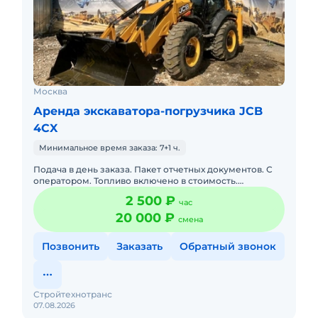
Москва
Аренда экскаватора-погрузчика JCB
4CX
Минимальное время заказа: 7+1 ч.
Подача в день заказа. Пакет отчетных документов. С
оператором. Топливо включено в стоимость.
Долгосрочная аренда. Краткосрочная аренда. Техника
2 500 ₽
час
с малой наработк
20 000 ₽
смена
Позвонить
Заказать
Обратный звонок
Стройтехнотранс
07.08.2026