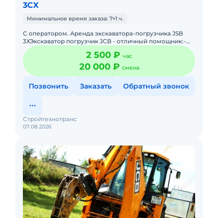
3CX
Минимальное время заказа: 7+1 ч.
С оператором. Аренда экскаватора-погрузчика JSB
3ХЭкскаватор погрузчик JCB - отличный помощник:-
Погрузка и выгрузка различных видов грузов;- Чистка
2 500 ₽
час
снега, убор
20 000 ₽
смена
Позвонить
Заказать
Обратный звонок
Стройтехнотранс
07.08.2026