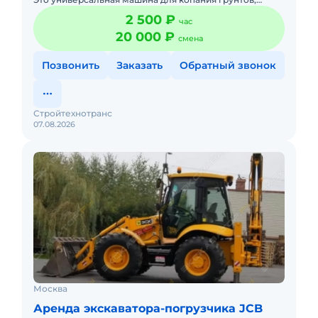
поднятия тяжелых грузов и их последующей
2 500 ₽
час
транспортировки, пла
20 000 ₽
смена
Позвонить
Заказать
Обратный звонок
Стройтехнотранс
07.08.2026
Москва
Аренда экскаватора-погрузчика JCB