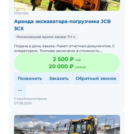
Москва
Аренда экскаватора-погрузчика JCB
3CX
Минимальное время заказа: 7+1 ч.
Подача в день заказа. Пакет отчетных документов. С
оператором. Топливо включено в стоимость.
Долгосрочная аренда. Краткосрочная аренда. Техника
2 500 ₽
час
с малой наработк
20 000 ₽
смена
Позвонить
Заказать
Обратный звонок
Стройтехнотранс
07.08.2026