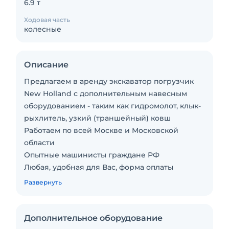
6.9 т
Ходовая часть
колесные
Описание
Предлагаем в аренду экскаватор погрузчик
New Holland с дополнительным навесным
оборудованием - таким как гидромолот, клык-
рыхлитель, узкий (траншейный) ковш
Работаем по всей Москве и Московской
области
Опытные машинисты граждане РФ
Любая, удобная для Вас, форма оплаты
Подача в день заказа. Пакет отчетных
Развернуть
документов. С оператором. Топливо включено
в стоимость. Долгосрочная аренда.
Краткосрочная аренда. Техника с малой
Дополнительное оборудование
наработкой. Сейчас свободна.