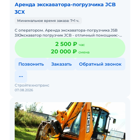
Аренда экскаватора-погрузчика JCB
3CX
Минимальное время заказа: 7+1 ч.
С оператором. Аренда экскаватора-погрузчика JSB
3ХЭкскаватор погрузчик JCB - отличный помощник:-
Погрузка и выгрузка различных видов грузов;- Чистка
2 500 ₽
час
снега, убор
20 000 ₽
смена
Позвонить
Заказать
Обратный звонок
Стройтехнотранс
07.08.2026