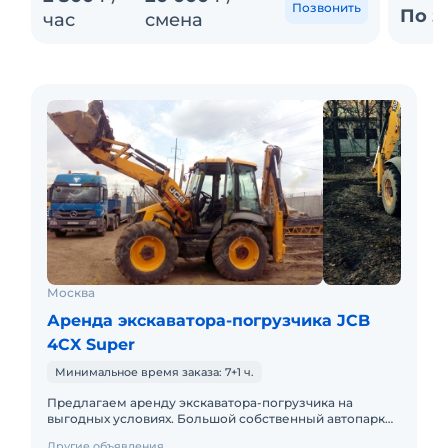
Позвонить
По з
час
смена
Москва
Аренда экскаватора-погрузчика JCB
4CX Super
Минимальное время заказа: 7+1 ч.
Предлагаем аренду экскаватора-погрузчика на
выгодных условиях. Большой собственный автопарк
экскаваторов погрузчиков 9 единиц, быстрая подача
Другие объявления