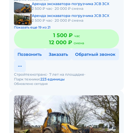
техники, собственн
Аренда экскаватора-погрузчика JCB 3CX
2 500 ₽ час
20 000 ₽ смена
Аренда экскаватора-погрузчика JCB 3CX
2 500 ₽ час
20 000 ₽ смена
Показать еще 19 из 21
1 500 ₽
час
12 000 ₽
смена
Позвонить
Заказать
Обратный звонок
Стройтехнотранс
7 лет на площадке
Парк техники:
223 единицы
Обновлено сегодня