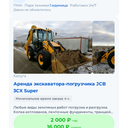
ПМК
Парк техники:
1 единица
Работаем 24/7
Давно не обновлялось
Калуга
Аренда экскаватора-погрузчика JCB
3CX Super
Минимальное время заказа: 4 ч.
Любые виды земляных работ погрузка и разгрузка.
Копка котлованов, ленточные фундаменты, траншей
под водопровод, канализации, газ, скептик, дренаж,
2 000 ₽
час
чистка прудов
16 000 ₽
смена