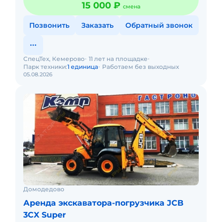
15 000 ₽
смена
Позвонить
Заказать
Обратный звонок
СпецТех, Кемерово
11 лет на площадке
Парк техники:
1 единица
Работаем без выходных
05.08.2026
Домодедово
Аренда экскаватора-погрузчика JCB
3CX Super