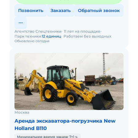
Позвонить
Заказать
Обратный звонок
Агентство Спецтехники
11 лет на площадке
Парк техники:
12 единиц
Работаем без выходных
Обновлено сегодня
Москва
Аренда экскаватора-погрузчика New
Holland B110
Минимальное время заказа: 7+1 ч.