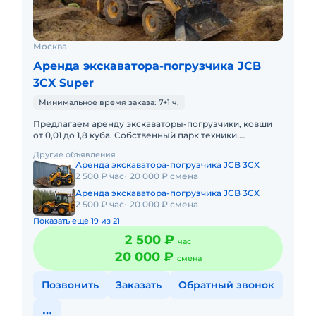
Москва
Аренда экскаватора-погрузчика JCB
3CX Super
Минимальное время заказа: 7+1 ч.
Предлагаем аренду экскаваторы-погрузчики, ковши
от 0,01 до 1,8 куба. Собственный парк техники.
Различное навесное оборудование. Низкие цены.
Другие объявления
Аренда экскаватора
Аренда экскаватора-погрузчика JCB 3CX
2 500 ₽ час
20 000 ₽ смена
Аренда экскаватора-погрузчика JCB 3CX
2 500 ₽ час
20 000 ₽ смена
Показать еще 19 из 21
2 500 ₽
час
20 000 ₽
смена
Позвонить
Заказать
Обратный звонок