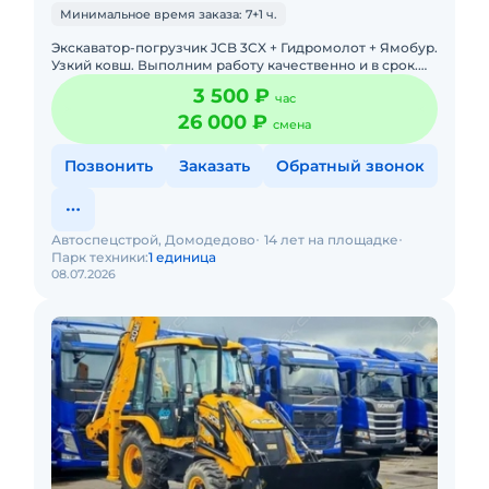
Минимальное время заказа: 7+1 ч.
Экскаватор-погрузчик JCB 3CX + Гидромолот + Ямобур.
Узкий ковш. Выполним работу качественно и в срок.
Опытные операторы. Разработка котлованов,
3 500 ₽
час
траншей. Уборка
26 000 ₽
смена
Позвонить
Заказать
Обратный звонок
Автоспецстрой, Домодедово
14 лет на площадке
Парк техники:
1 единица
08.07.2026