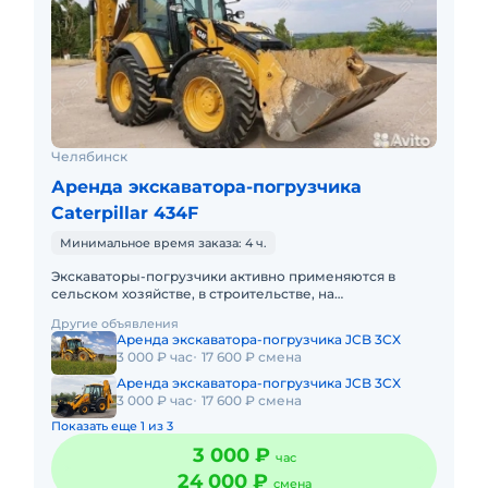
Челябинск
Аренда экскаватора-погрузчика
Caterpillar 434F
Минимальное время заказа: 4 ч.
Экскаваторы-погрузчики активно применяются в
сельском хозяйстве, в строительстве, на
коммунальных предприятиях. Незаменимы они и в
Другие объявления
горнодобывающей отрасли. Техн
Аренда экскаватора-погрузчика JCB 3CX
3 000 ₽ час
17 600 ₽ смена
Аренда экскаватора-погрузчика JCB 3CX
3 000 ₽ час
17 600 ₽ смена
Показать еще 1 из 3
3 000 ₽
час
24 000 ₽
смена