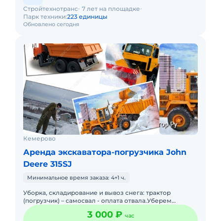
Стройтехнотранс
7 лет на площадке
Парк техники:
223 единицы
Обновлено сегодня
Кемерово
Аренда экскаватора-погрузчика John
Deere 315SJ
Минимальное время заказа: 4+1 ч.
Уборка, складирование и вывоз снега: трактор
(погрузчик) – самосвал - оплата отвала.Уберем
сугробы возле вашего офиса или производственных
3 000 ₽
час
помещений; очис