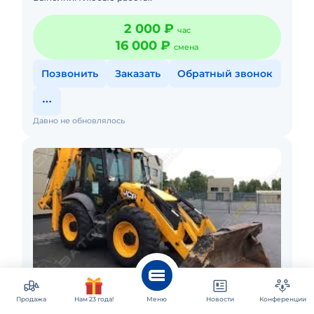
2 000 ₽
час
16 000 ₽
смена
Позвонить
Заказать
Обратный звонок
Давно не обновлялось
Голицыно
Продажа
Нам 23 года!
Меню
Новости
Конференции
Аренда экскаватора-погрузчика JCB