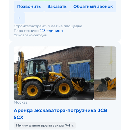
Позвонить
Заказать
Обратный звонок
Стройтехнотранс
7 лет на площадке
Парк техники:
223 единицы
Обновлено сегодня
Москва
Аренда экскаватора-погрузчика JCB
5CX
Минимальное время заказа: 7+1 ч.