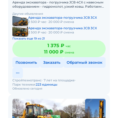
Аренда экскаватора - погрузчика JCB 4CX с навесным
оборудованием - гидромолот, узкий ковш. Работаем
по Москве и МО. Подача в день заказа. Пакет отчетных
Другие объявления
докум
Аренда экскаватора-погрузчика JCB 3CX
2 500 ₽ час
20 000 ₽ смена
Аренда экскаватора-погрузчика JCB 3CX
2 500 ₽ час
20 000 ₽ смена
Показать еще 19 из 21
1 375 ₽
час
11 000 ₽
смена
Позвонить
Заказать
Обратный звонок
Стройтехнотранс
7 лет на площадке
Парк техники:
223 единицы
Обновлено сегодня