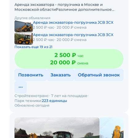
Аренда экскаватора - погрузчика в Москве и
Московской областиРазличное дополнительное
навесное оборудование.Подача в день заказа. Пакет
Другие объявления
отчетных документов. С о
Аренда экскаватора-погрузчика JCB 3CX
2 500 ₽ час
20 000 ₽ смена
Аренда экскаватора-погрузчика JCB 3CX
2 500 ₽ час
20 000 ₽ смена
Показать еще 19 из 21
2 500 ₽
час
20 000 ₽
смена
Позвонить
Заказать
Обратный звонок
Стройтехнотранс
7 лет на площадке
Парк техники:
223 единицы
Обновлено сегодня