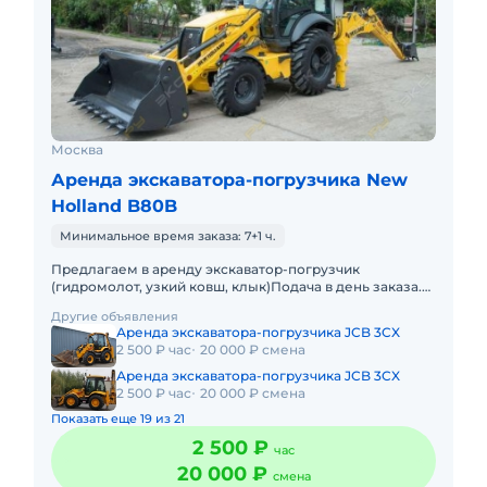
Москва
Аренда экскаватора-погрузчика New
Holland B80B
Минимальное время заказа: 7+1 ч.
Предлагаем в аренду экскаватор-погрузчик
(гидромолот, узкий ковш, клык)Подача в день заказа.
Пакет отчетных документов. С оператором. Топливо
Другие объявления
включено в стоимос
Аренда экскаватора-погрузчика JCB 3CX
2 500 ₽ час
20 000 ₽ смена
Аренда экскаватора-погрузчика JCB 3CX
2 500 ₽ час
20 000 ₽ смена
Показать еще 19 из 21
2 500 ₽
час
20 000 ₽
смена