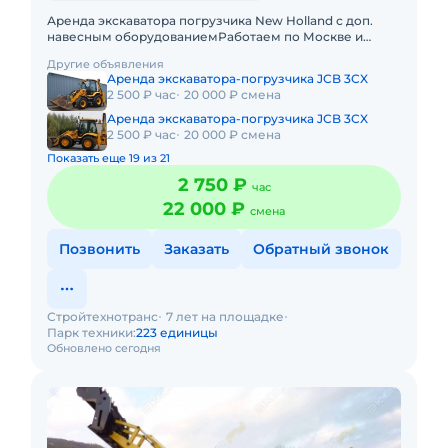
Аренда экскаватора погрузчика New Holland с доп.
навесным оборудованиемРаботаем по Москве и
МОПодача в день заказа. Пакет отчетных документов.
Другие объявления
С оператором. Топ
Аренда экскаватора-погрузчика JCB 3CX
2 500 ₽ час
20 000 ₽ смена
Аренда экскаватора-погрузчика JCB 3CX
2 500 ₽ час
20 000 ₽ смена
Показать еще 19 из 21
2 750 ₽
час
22 000 ₽
смена
Позвонить
Заказать
Обратный звонок
Стройтехнотранс
7 лет на площадке
Парк техники:
223 единицы
Обновлено сегодня