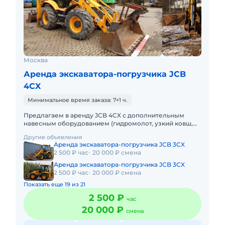
Москва
Аренда экскаватора-погрузчика JCB
4CX
Минимальное время заказа: 7+1 ч.
Предлагаем в аренду JCB 4CX с дополнительным
навесным оборудованием (гидромолот, узкий ковш,
ямобур)Подача в день заказа. Пакет отчетных
Другие объявления
документов. С операторо
Аренда экскаватора-погрузчика JCB 3CX
2 500 ₽ час
20 000 ₽ смена
Аренда экскаватора-погрузчика JCB 3CX
2 500 ₽ час
20 000 ₽ смена
Показать еще 19 из 21
2 500 ₽
час
20 000 ₽
смена