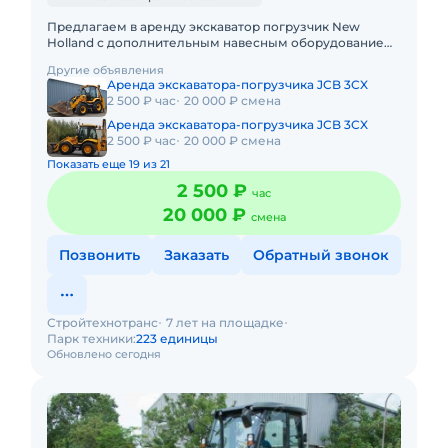
Предлагаем в аренду экскаватор погрузчик New
Holland с дополнительным навесным оборудованием
- таким как гидромолот, клык-рыхлитель, узкий
Другие объявления
(траншейный) ковшРабо
Аренда экскаватора-погрузчика JCB 3CX
2 500 ₽ час
20 000 ₽ смена
Аренда экскаватора-погрузчика JCB 3CX
2 500 ₽ час
20 000 ₽ смена
Показать еще 19 из 21
2 500 ₽
час
20 000 ₽
смена
Позвонить
Заказать
Обратный звонок
Стройтехнотранс
7 лет на площадке
Парк техники:
223 единицы
Обновлено сегодня