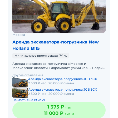
Москва
Аренда экскаватора-погрузчика New
Holland B115
Минимальное время заказа: 7+1 ч.
Аренда экскаватора-погрузчика в Москве и
Московской области. Гидромолот, узкий ковш. Подача
в день заказа. Пакет отчетных документов. С
Другие объявления
оператором. Топливо вк
Аренда экскаватора-погрузчика JCB 3CX
2 500 ₽ час
20 000 ₽ смена
Аренда экскаватора-погрузчика JCB 3CX
2 500 ₽ час
20 000 ₽ смена
Показать еще 19 из 21
1 375 ₽
час
11 000 ₽
смена