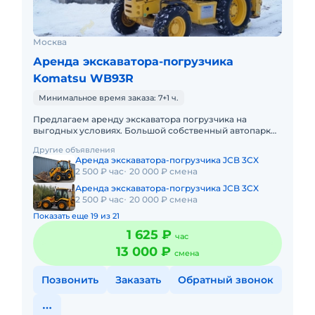
Москва
Аренда экскаватора-погрузчика
Komatsu WB93R
Минимальное время заказа: 7+1 ч.
Предлагаем аренду экскаватора погрузчика на
выгодных условиях. Большой собственный автопарк
экскаваторов погрузчиков 9 единиц, быстрая подача
Другие объявления
техники, собственн
Аренда экскаватора-погрузчика JCB 3CX
2 500 ₽ час
20 000 ₽ смена
Аренда экскаватора-погрузчика JCB 3CX
2 500 ₽ час
20 000 ₽ смена
Показать еще 19 из 21
1 625 ₽
час
13 000 ₽
смена
Позвонить
Заказать
Обратный звонок