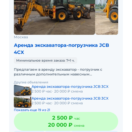
Москва
Аренда экскаватора-погрузчика JCB
4CX
Минимальное время заказа: 7+1 ч.
Предлагаем в аренду экскаватор - погрузчик с
различным дополнительным навесным
оборудованием - гидромолот, узкий ковш,
Другие объявления
ямобур.Работаем по всей Москве и Московск
Аренда экскаватора-погрузчика JCB 3CX
2 500 ₽ час
20 000 ₽ смена
Аренда экскаватора-погрузчика JCB 3CX
2 500 ₽ час
20 000 ₽ смена
Показать еще 19 из 21
2 500 ₽
час
20 000 ₽
смена