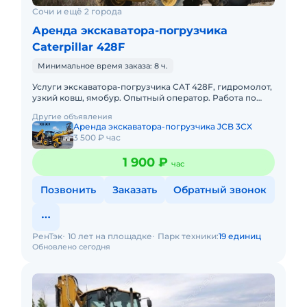
Сочи и ещё 2 города
Аренда экскаватора-погрузчика
Caterpillar 428F
Минимальное время заказа: 8 ч.
Услуги экскаватора-погрузчика CAT 428F, гидромолот,
узкий ковш, ямобур. Опытный оператор. Работа по
Сочи, Адлеру, Красной Поляне, Краснодарский Край,
Другие объявления
Тамань, Кр
Аренда экскаватора-погрузчика JCB 3CX
3 500 ₽ час
1 900 ₽
час
Позвонить
Заказать
Обратный звонок
РенТэк
10 лет на площадке
Парк техники:
19 единиц
Обновлено сегодня