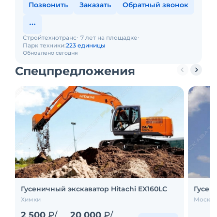
Позвонить
Заказать
Обратный звонок
Стройтехнотранс
7 лет на площадке
Парк техники:
223 единицы
Обновлено сегодня
Спецпредложения
Гусеничный экскаватор Hitachi EX160LC
Гусени
Химки
Москва
2 500
₽/
20 000
₽/