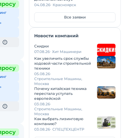
просу
04.08.26
Красноярск
инг
Все заявки
ь
Новости компаний
Скидки
07.08.26
Хит Машинери
Как увеличить срок службы
ходовой части строительной
просу
техники
05.08.26
инг
Строительные Машины,
Москва
ь
Почему китайская техника
перестала уступать
европейской
03.08.26
Строительные Машины,
Москва
Как выбрать лизинговую
компанию?
03.08.26
СПЕЦТЕХЦЕНТР
просу