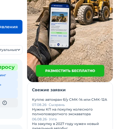
ъявления
ктуальные
просу
инг
ь
Свежие заявки
Куплю автокран б/у СМК-14 или СМК-12А
07.08.26
Сызрань
Нужны КП на покупку колесного
полноповоротного экскаватора
06.08.26
Ухта
На закупку в 2027 году нужен новый
дизельный автобус