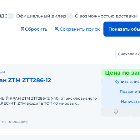
НДС
Официальный дилер
С возможностью доставки
Сбросить
Сохранить поиск
Показать об
Сначала а
ода
Цена по за
н ZTM ZTT286-12
Купить в лиз
Позвонит
 КРАН ZTM ZTT286-12 (-40) от эксклюзивного
Написать
РЕС-НТ. ZTM входит в ТОП-10 мировых
енных кранов. Комплектация
т на площадке