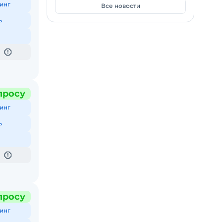
инг
Все новости
ь
просу
инг
ь
просу
инг