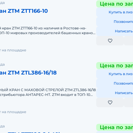
ода
Цена по за
н ZTM ZTT166-10
Купить в лиз
Позвонит
кран ZTM ZTT166-10 из наличия в Ростове-на-
Написать
ТОП-10 мировых производителей башенных кранов.
ает к покупке
т на площадке
ода
Цена по за
н ZTM ZTL386-16/18
Купить в лиз
Позвонит
Й КРАН С МАХОВОЙ СТРЕЛОЙ ZTM ZTL386-16/18
Написать
стрибьютора АНТАРЕС-НТ. ZTM входит в ТОП-10
елей башенных кранов
т на площадке
ода
Цена по за