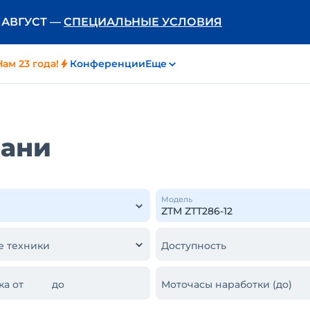
Ь АВГУСТ —
СПЕЦИАЛЬНЫЕ УСЛОВИЯ
Нам 23 года!
Конференции
Еще
m
зани
Модель
е техники
Доступность
ка от
до
Моточасы наработки (до)