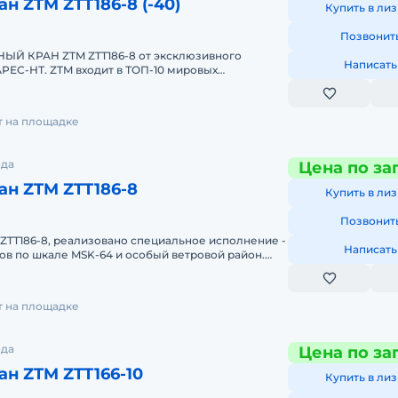
н ZTM ZTT186-8 (-40)
Купить в лиз
Позвонит
Й КРАН ZTM ZTT186-8 от эксклюзивного
Написать
РЕС-НТ. ZTM входит в ТОП-10 мировых
енных кранов. Комплектация крана Z
т на площадке
ода
Цена по за
н ZTM ZTT186-8
Купить в лиз
Позвонит
ZTT186-8, реализовано специальное исполнение -
Написать
ов по шкале MSK-64 и особый ветровой район.
ает к покупке
т на площадке
ода
Цена по за
н ZTM ZTT166-10
Купить в лиз