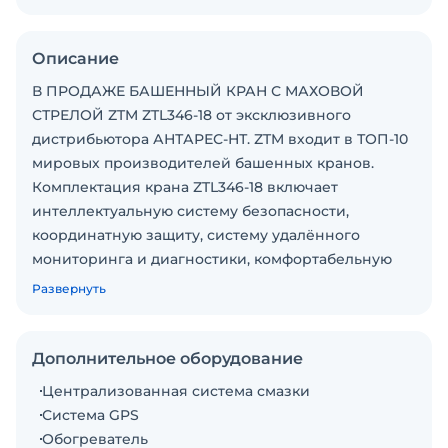
Описание
В ПРОДАЖЕ БАШЕННЫЙ КРАН С МАХОВОЙ
СТРЕЛОЙ ZTM ZTL346-18 от эксклюзивного
дистрибьютора АНТАРЕС-НТ. ZTM входит в ТОП-10
мировых производителей башенных кранов.
Комплектация крана ZTL346-18 включает
интеллектуальную систему безопасности,
координатную защиту, систему удалённого
мониторинга и диагностики, комфортабельную
монокабину с электропанелью для упрощённого
Развернуть
техобслуживания, оснащенную кондиционерами,
отоплением, встроенным туалетом, турником и
другими опциями. · Год выпуска - 2024. ·
Дополнительное оборудование
Максимальная грузоподъемность 18 т · Высота
Централизованная система смазки
свободного стояния: 57 м (до 110 м) · Вылет стрелы:
Система GPS
60 м · Грузоподъемность на конце стрелы: 3.25 т ·
Обогреватель