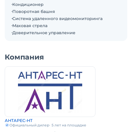
Башенный кран 18 тонник в наличии, на складе в
Кондиционер
Москве, подготовлен к продаже. Рабочий
Поворотная башня
температурный режим башенного крана: от -25°C
Система удаленного видеомониторинга
до +40°C. Возможно арктическое исполнение
Маховая стрела
крана для эксплуатации при -40°C. Команда
Доверительное управление
АНТАРЕС-НТ берет на себя полную
ответственность за оперативную поставку и
эксплуатацию башенного крана на
Компания
стройплощадке. Для ключевых партнеров
предоставляется расширенная гарантия
АНТАРЕС-НТ — 3 года на все основные узлы.
Башенные краны ZTM соответствуют европейским
стандартам FEM 1.001 по стальным конструкциям,
надежность кранов подтверждена статическими
и динамическими нагрузочными испытаниями с
перегрузом 40% и 25% соответственно.
Увеличенный срок службы механизмов - более 15
АНТАРЕС-НТ
лет. Краны АНТАРЕС-НТ уже больше года успешно
Официальный дилер
5 лет на площадке
эксплуатируются в регионах с высокой ветровой