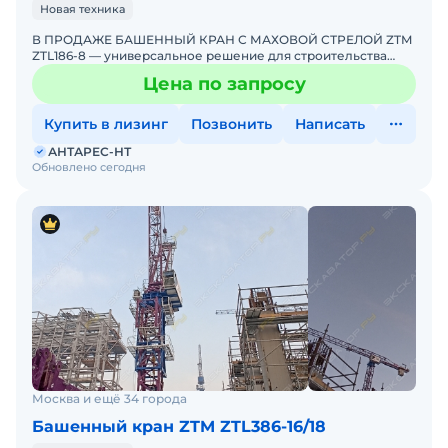
Новая техника
строительства, уточняйте стоимость у нашего
В ПРОДАЖЕ БАШЕННЫЙ КРАН С МАХОВОЙ СТРЕЛОЙ ZTM
менеджера. В наличии. Доставка по РФ. Полная
ZTL186-8 — универсальное решение для строительства
документация. Доставка по РФ. Возможна
объектов, требующих работы в стесненных условиях или
Цена по запросу
возможност
продажа в лизинг. Склад запасных частей.
Заводская гарантия.
Купить в лизинг
Позвонить
Написать
АНТАРЕС-НТ
Обновлено сегодня
Москва и ещё 34 города
Башенный кран ZTM ZTL386-16/18