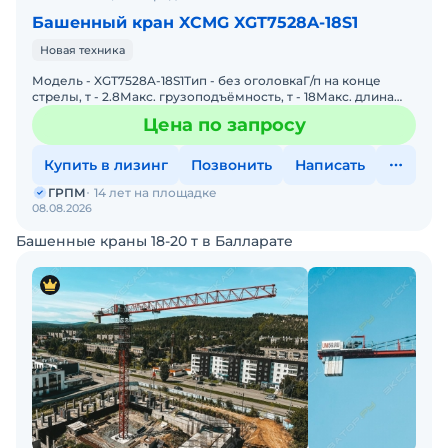
Башенный кран XCMG XGT7528A-18S1
Новая техника
Модель - XGT7528A-18S1Тип - без оголовкаГ/п на конце
стрелы, т - 2.8Макс. грузоподъёмность, т - 18Макс. длина
стрелы (вылет), м - 75Высота свободного стояния, м
Цена по запросу
Купить в лизинг
Позвонить
Написать
ГРПМ
14 лет на площадке
08.08.2026
Башенные краны 18-20 т в Балларате