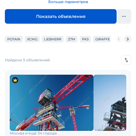
Больше параметров
Показать объявления
POTAIN
XCMG
LIEBHERR
ZTM
РКЗ
GIRAFFE
НЯЗЯСТР
Найдено 5 объявлений
Москва и ещё 34 города