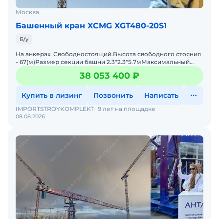
Москва
Башенный кран XCMG XGT480-20S1
Б/у
На анкерах. Свободностоящий.Высота свободного стояния
- 67(м)Размер секции башни 2.3*2.3*5.7мМаксимальный
вылет стрелы - 80(м)Максимальная грузоподъёмность 20(Т
38 053 400 ₽
Купить в лизинг
Позвонить
Написать
IMPORTSTROYKOMPLEKT
9 лет на площадке
08.08.2026