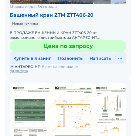
Москва и ещё 34 города
Башенный кран ZTM ZTT406-20
Новая техника
В ПРОДАЖЕ БАШЕННЫЙ КРАН ZTT406-20 от
эксклюзивного дистрибьютора АНТАРЕС-НТ
Комплектация крана ZTT406-20 включает
Цена по запросу
интеллектуальную систему безопасности, координ
Купить в лизинг
Позвонить
Написать
АНТАРЕС-НТ
5 лет на площадке
08.08.2026