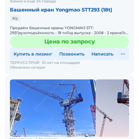
Химки и ещё 34 города
Башенный кран Yongmao STT293 (18t)
Б/у
Продаём башенные краны YONGMAO STT-
293Грузоподъёмность - 18 тнГод выпуска - 2008 - 2 кранаГод
выпуска - 2011 - 2 кранаВысота - 80 мДлина стрелы - 74 мВ
Цена по запросу
хорошем
Купить в лизинг
Позвонить
Написать
ТЕРРУССТРОЙ
10 лет на площадке
Обновлено сегодня