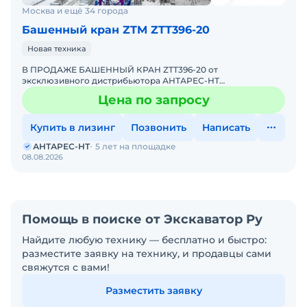
Москва и ещё 34 города
Башенный кран ZTM ZTT396-20
Новая техника
В ПРОДАЖЕ БАШЕННЫЙ КРАН ZTT396-20 от
эксклюзивного дистрибьютора АНТАРЕС-НТ
Комплектация крана ZTT396-20 включает
Цена по запросу
интеллектуальную систему безопасности, координ
Купить в лизинг
Позвонить
Написать
АНТАРЕС-НТ
5 лет на площадке
08.08.2026
Помощь в поиске от Экскаватор Ру
Найдите любую технику — бесплатно и быстро:
разместите заявку на технику, и продавцы сами
свяжутся с вами!
Разместить заявку