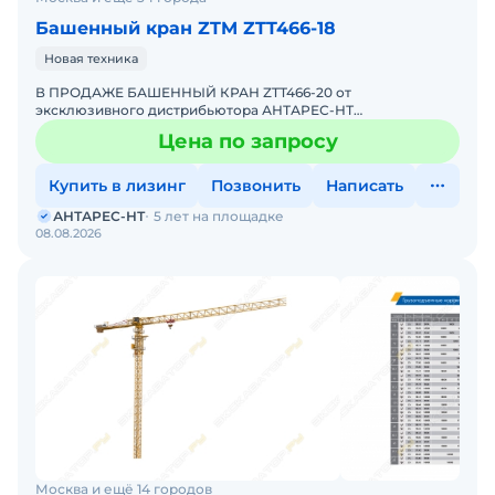
Башенный кран ZTM ZTT466-18
Новая техника
В ПРОДАЖЕ БАШЕННЫЙ КРАН ZTT466-20 от
эксклюзивного дистрибьютора АНТАРЕС-НТ
Комплектация крана ZTT466-20 включает
Цена по запросу
интеллектуальную систему безопасности, координ
Купить в лизинг
Позвонить
Написать
АНТАРЕС-НТ
5 лет на площадке
08.08.2026
Москва и ещё 14 городов