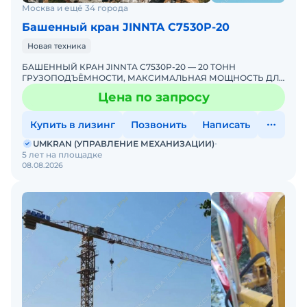
Москва и ещё 34 города
Башенный кран JINNTA С7530Р-20
Новая техника
БАШЕННЫЙ КРАН JINNTA C7530P-20 — 20 ТОНН
ГРУЗОПОДЪЁМНОСТИ, МАКСИМАЛЬНАЯ МОЩНОСТЬ ДЛЯ
САМЫХ СЛОЖНЫХ ОБЪЕКТОВ! ЭКСКЛЮЗИВНО ОТ
Цена по запросу
UMKRANUMKRAN — ЕДИНСТВЕН
Купить в лизинг
Позвонить
Написать
UMKRAN (УПРАВЛЕНИЕ МЕХАНИЗАЦИИ)
5 лет на площадке
08.08.2026