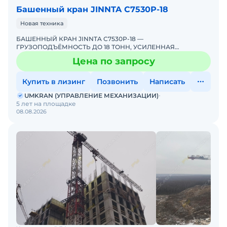
Башенный кран JINNTA С7530Р-18
Новая техника
БАШЕННЫЙ КРАН JINNTA C7530P-18 —
ГРУЗОПОДЪЁМНОСТЬ ДО 18 ТОНН, УСИЛЕННАЯ
КОНСТРУКЦИЯ ДЛЯ РОССИЙСКИХ СТРОЕК!
Цена по запросу
ЭКСКЛЮЗИВНО ОТ UMKRANUMKRAN — ЕДИНСТВЕННЫ
Купить в лизинг
Позвонить
Написать
UMKRAN (УПРАВЛЕНИЕ МЕХАНИЗАЦИИ)
5 лет на площадке
08.08.2026