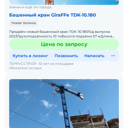
Химки и ещё 34 города
Башенный кран GiraFFe TDK-10.180
Новая техника
Продаём новый башенный кран TDK-10.180Год выпуска
2023Грузоподъёмность 10 тнВысота подъёма 57 мДлина
стрелы 60 мВ наличии.
Цена по запросу
Купить в лизинг
Позвонить
Написать
ТЕРРУССТРОЙ
10 лет на площадке
Обновлено сегодня