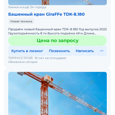
Химки и ещё 34 города
Башенный кран GiraFFe TDK-8.180
Новая техника
Продаём новый башенный кран TDK-8.180 Год выпуска 2022
Грузоподъёмность 8 тн Высота подъёма 49 м Длина
стрелы 60 м В наличии.
Цена по запросу
Купить в лизинг
Позвонить
Написать
ТЕРРУССТРОЙ
10 лет на площадке
Обновлено сегодня