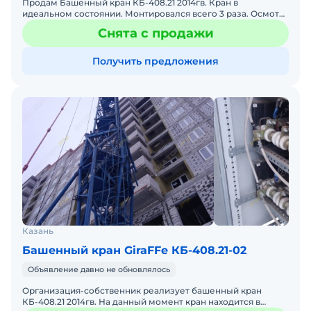
Продам Башенный кран КБ-408.21 2014гв. Кран в
идеальном состоянии. Монтировался всего 3 раза. Осмотр
в любое время. Характеристики - высота поъема 54/72,7м, с
Снята с продажи
Получить предложения
Казань
Башенный кран GiraFFe КБ-408.21-02
Объявление давно не обновлялось
Организация-собственник реализует башенный кран
КБ-408.21 2014гв. На данный момент кран находится в