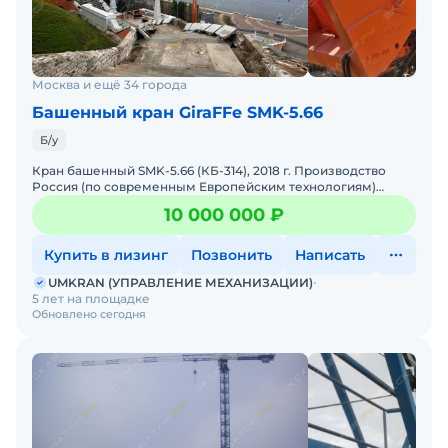
Москва и ещё 34 города
Башенный кран GiraFFe SMK-5.66
Б/у
Кран башенный SMK-5.66 (КБ-314), 2018 г. Производство
Россия (по современным Европейским технологиям)
Грузоподъёмность макс. 5 т. Максимальный вылет - 43 м.
10 000 000 ₽
Гру
Купить в лизинг
Позвонить
Написать
UMKRAN (УПРАВЛЕНИЕ МЕХАНИЗАЦИИ)
5 лет на площадке
Обновлено сегодня