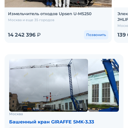
Измельчитель отходов Upsen U-MS250
Элек
JHLI
Москва и еще 35 городов
Москв
14 242 396
₽
139
Позвонить
Москва
Башенный кран GIRAFFE SMK-3.33