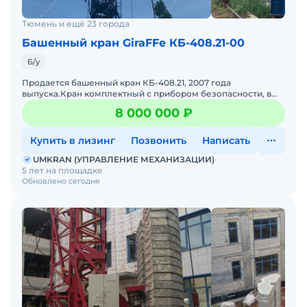
Тюмень и ещё 23 города
Башенный кран GiraFFe КБ-408.21-00
Б/у
Продается башенный кран КБ-408.21, 2007 года
выпуска.Кран комплектный с прибором безопасности, в
отличном состоянии, полностью исправный.В наличии.
8 000 000 ₽
Купить в лизинг
Позвонить
Написать
UMKRAN (УПРАВЛЕНИЕ МЕХАНИЗАЦИИ)
5 лет на площадке
Обновлено сегодня