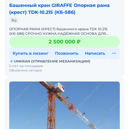
Башенный кран GIRAFFE Опорная рама
(крест) ТDK-10.215 (КБ-586)
Б/у
ОПОРНАЯ РАМА (КРЕСТ) башенного крана TDK 10.215
(КБ-586) СРОЧНО НУЖНА НАДЁЖНАЯ ОСНОВА ДЛЯ
КРАНА?Предлагаем готовое решение — опорную раму
2 500 000 ₽
(крест) для баше
Купить в лизинг
Позвонить
Написать
UMKRAN (УПРАВЛЕНИЕ МЕХАНИЗАЦИИ)
5 лет на площадке
Обновлено сегодня