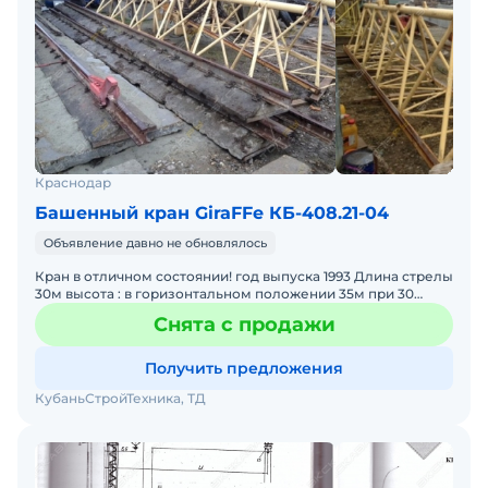
Краснодар
Башенный кран GiraFFe КБ-408.21-04
Объявление давно не обновлялось
Кран в отличном состоянии! год выпуска 1993 Длина стрелы
30м высота : в горизонтальном положении 35м при 30
градусах 49м Квр до 21.01.2018г продаётся вм
Снята с продажи
Получить предложения
КубаньСтройТехника, ТД