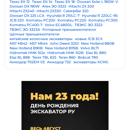
Твэкс ЕК 12
Твэкс ЕК 14
Твэкс ЕК 18
Doosan Solar L 180W-V
Doosan DX 190W
Атек ЭО-3323
Hitachi ZX 200
Hitachi ZX240
Hitachi ZX330
Caterpillar 320
Doosan DX 225 LCA
Hyundai R 210LC-7
Hyundai R 220LC-9S
JCB 220
Komatsu PC200
Komatsu PC220
Komatsu PC300
Komatsu PC400-7
Volvo EC480DL
ТВЭКС ЭО-3322
ТВЭКС ЭО-3323А
Роторные траншеекопатели
Цепные траншеекопатели
китайские колесные экскаваторы
новые JCB 3CX
MST M542
MST M544
John Deere 325J
New Holland B80B
New Holland B90B
New Holland B115B
Volvo BL71
Hidromek HMK 102s
Hidromek HMK 102B
Elaz BL 880
Elaz BL 888
Terex TBL 825
Terex 860
Bobcat 780
Амкодор 702ЕМ 03
Амкодор 732
экскаваторы XCMG