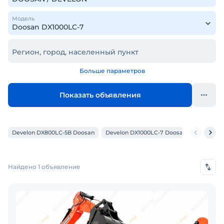
Модель
Регион, город, населенный пункт
Больше параметров
Показать объявления
Develon DX800LC-5B Doosan
Develon DX1000LC-7 Doosan
Doosan D
Найдено 1 объявление