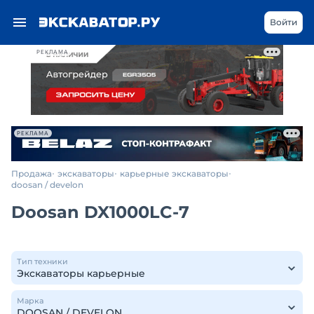
Войти
РЕКЛАМА
РЕКЛАМА
Продажа
экскаваторы
карьерные экскаваторы
doosan / develon
Doosan DX1000LC-7
Тип техники
Марка