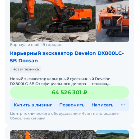
Барнаул и ещё 49 городов
Карьерный экскаватор Develon DX800LC-
5B Doosan
Новая техника
Новый экскаватор карьерный гусеничный Develon
DX800LC-5B От официального дилера — техника,
проверенная временем, с гарантиями и полным
64 526 301 ₽
обслуживанием! Произ
Купить в лизинг
Позвонить
Написать
Центр технического оборудования
6 лет на площадке
Обновлено сегодня