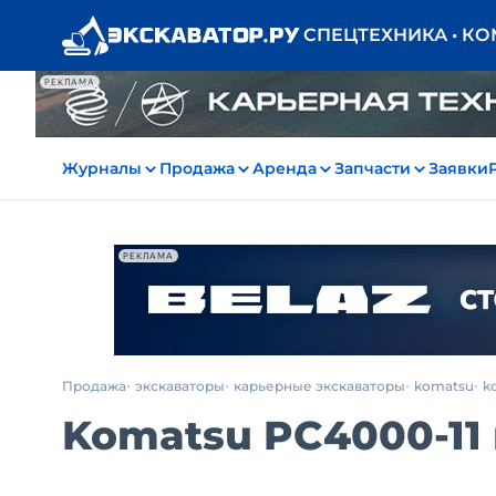
СПЕЦТЕХНИКА • К
РЕКЛАМА
Журналы
Продажа
Аренда
Запчасти
Заявки
РЕКЛАМА
Продажа
экскаваторы
карьерные экскаваторы
komatsu
k
Komatsu PC4000-11 