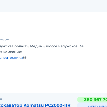
ощадке
лужская область, Медынь, шоссе Калужское, 3А
я компании:
спецтехники
85
од
380 367 7
скаватор Komatsu PC2000-11R
Купить в лиз