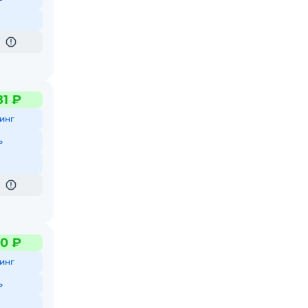
81 ₽
инг
ь
0 ₽
инг
ь