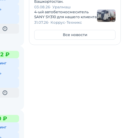
Башкортостан.
03.08.26
Уралмаш
ь
4-ый автобетоносмеситель
SANY SY310 для нашего клиента
31.07.26
Коррус-Техникс
Все новости
82 ₽
инг
ь
0 ₽
инг
ь