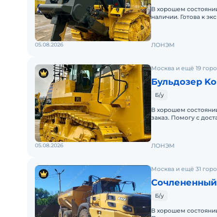
В хорошем состоянии
наличии. Готова к эк
12 месяцев.
05.08.2026
ЛОНЭМ
Москва и ещё 19 гор
Бульдозер Ko
Б/у
В хорошем состоянии
заказ. Помогу с дос
лизинг. Готова к экс
05.08.2026
ЛОНЭМ
Москва и ещё 31 гор
Сочлененный
Б/у
В хорошем состоянии.