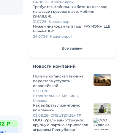
04.08.26
Красноярск
Требуется мобильный бетонный завод
на шасси грузового автомобиля
(SHAILER).
31.07.26
Краснодар
Нужен низкорамный трал FAYMONVILLE
F-S44-IBBY
24.07.26
Красноярск
Все заявки
Новости компаний
Почему китайская техника
перестала уступать
европейской
03.08.26
Строительные Машины,
Москва
Как выбрать лизинговую
компанию?
03.08.26
СПЕЦТЕХЦЕНТР
ООО «Уралмаш» отгрузило
02 ₽
крупную партию зерновозов
аграриям Республики
инг