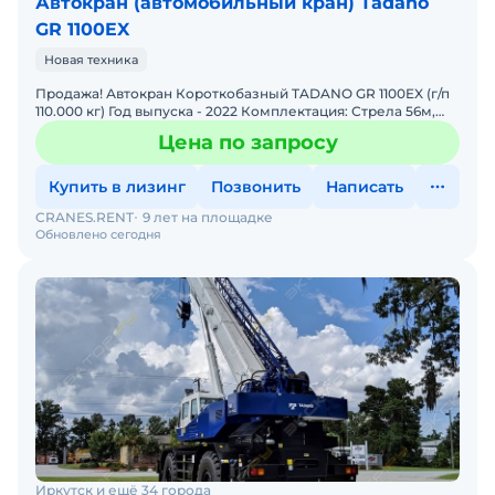
Автокран (автомобильный кран) Tadano
GR 1100EX
Новая техника
Продажа! Автокран Короткобазный TADANO GR 1100EX (г/п
110.000 кг) Год выпуска - 2022 Комплектация: Стрела 56м,
плюс гусёк 18м. Цвет - синий Наработка - 0
Цена по запросу
Купить в лизинг
Позвонить
Написать
CRANES.RENT
9 лет на площадке
Обновлено сегодня
Иркутск и ещё 34 города