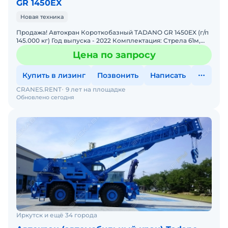
GR 1450EX
Новая техника
Продажа! Автокран Короткобазный TADANO GR 1450EX (г/п
145.000 кг) Год выпуска - 2022 Комплектация: Стрела 61м,
плюс гусёк 18м. Цвет - белый/синий Наработк
Цена по запросу
Купить в лизинг
Позвонить
Написать
CRANES.RENT
9 лет на площадке
Обновлено сегодня
Иркутск и ещё 34 города