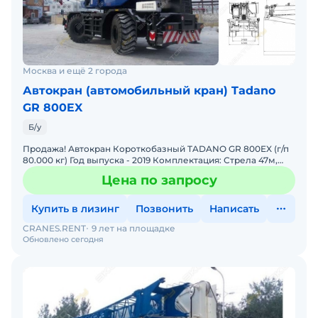
Москва и ещё 2 города
Автокран (автомобильный кран) Tadano
GR 800EX
Б/у
Продажа! Автокран Короткобазный TADANO GR 800EX (г/п
80.000 кг) Год выпуска - 2019 Комплектация: Стрела 47м,
плюс гусёк 18м. Цвет - бело-синий. Наработка
Цена по запросу
Купить в лизинг
Позвонить
Написать
CRANES.RENT
9 лет на площадке
Обновлено сегодня