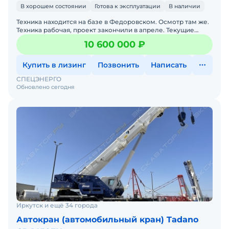
В хорошем состоянии
Готова к эксплуатации
В наличии
Техника находится на базе в Федоровском. Осмотр там же.
Техника рабочая, проект закончили в апреле. Текущие
проекты не требую такую технику. В хорошем состояни
10 600 000 ₽
Купить в лизинг
Позвонить
Написать
СПЕЦЭНЕРГО
Обновлено сегодня
Иркутск и ещё 34 города
Автокран (автомобильный кран) Tadano