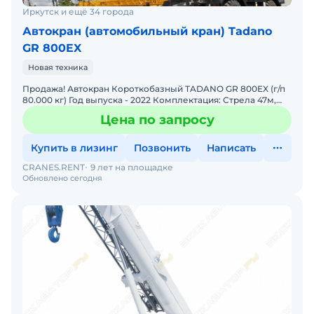
Иркутск и ещё 34 города
Автокран (автомобильный кран) Tadano
GR 800EX
Новая техника
Продажа! Автокран Короткобазный TADANO GR 800EX (г/п
80.000 кг) Год выпуска - 2022 Комплектация: Стрела 47м,
плюс гусёк 18м. Цвет - белый Наработка - 0 м/
Цена по запросу
Купить в лизинг
Позвонить
Написать
CRANES.RENT
9 лет на площадке
Обновлено сегодня