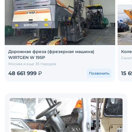
Дорожная фреза (фрезерная машина)
Коле
WIRTGEN W 195P
Санкт
Москва и еще 35 городов
48 661 999
₽
15 
Позвонить