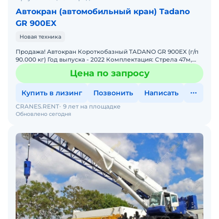
Автокран (автомобильный кран) Tadano
GR 900EX
Новая техника
Продажа! Автокран Короткобазный TADANO GR 900EX (г/п
90.000 кг) Год выпуска - 2022 Комплектация: Стрела 47м,
плюс гусёк 18м. Цвет - белый Наработка - 0 м/
Цена по запросу
Купить в лизинг
Позвонить
Написать
CRANES.RENT
9 лет на площадке
Обновлено сегодня