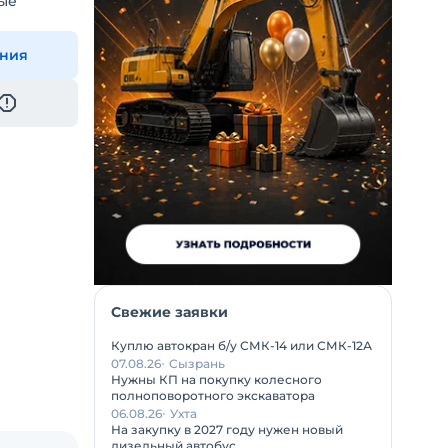
ые
ения
Свежие заявки
Куплю автокран б/у СМК-14 или СМК-12А
07.08.26
Сызрань
Нужны КП на покупку колесного
полноповоротного экскаватора
06.08.26
Ухта
На закупку в 2027 году нужен новый
дизельный автобус