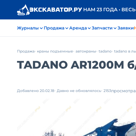
НАМ 23 ГОДА • ВЕС
Журналы
Продажа
Аренда
Запчасти
Заявки
Продажа
краны подъемные
автокраны
tadano
tadano в л
TADANO AR1200M
б
просмотра
Добавлено 20.02.18
Давно не обновлялось
2153