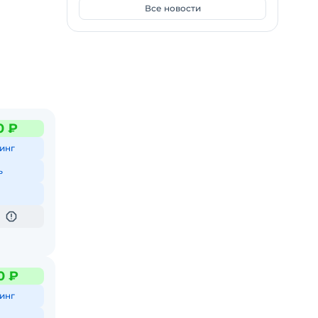
Все новости
0 ₽
инг
ь
0 ₽
инг