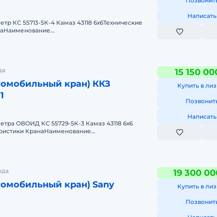
Позвонит
Написать
метр КС 55713-5К-4 Камаз 43118 6х6Технические
наНаименование
еМаксимальный грузовой момент, т·м85
да
15 150 00
томобильный кран) ККЗ
Купить в лиз
1
Позвонит
Написать
метра ОВОИД КС 55729-5К-3 Камаз 43118 6х6
еристики КранаНаименование
еМаксимальный грузовой момент, т&mi
ода
19 300 00
томобильный кран) Sany
Купить в лиз
Позвонит