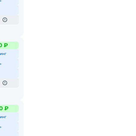
ь
0 ₽
инг
ь
0 ₽
инг
ь