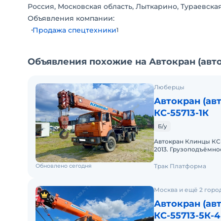
Россия, Московская область, Лыткарино, Тураевская
Объявления компании:
Продажа спецтехники
1
Объявления похожие на Автокран (ав
Люберцы
Автокран (ав
КС-55713-1К
Б/у
Автокран Клинцы КС-5
2013. Грузоподъёмнос
Крановая книга. ПТС
Обновлено сегодня
Трак Платформа
Москва и ещё 2 горо
Автокран (ав
КС-55713-5К-4