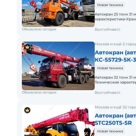
Новая техника
Автокран 25 тонн 31 
характеристики Кра
показателейЗначени
Обновлено сегодня
ВолгоИнвест
Москва и ещё 2 горо
Автокран (ав
КС-55729-5К-3
Новая техника
Автокран 32 тонн 31 
Технические характ
показателейЗначени
Обновлено сегодня
ВолгоИнвест
Москва и ещё 32 гор
Автокран (ав
STC250Т5-5R
Новая техника