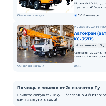
Шасси: SANY Модель: STC250T5-5R Грузоподъемность, т: 25 Длина
стрелы, м: 41 Гусек, м: 8 Колесная формула шасси: 6х6 Марка двигателя:
WEICHAI Модель д
Обновлено сегодня
СК Машинери
Москва и ещё 34 гор
Автокран (ав
КС-35715
Новая техника
Под 
Автокран КС-35715 н
отличной маневренн
это smart-выбор для
Обновлено сегодня
UMG
Помощь в поиске от Экскаватор Ру
Найдите любую технику — бесплатно и быстро: ра
сами свяжутся с вами!