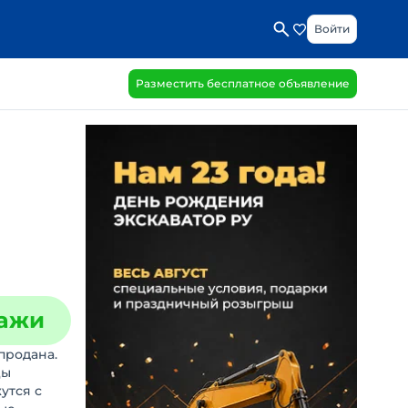
Войти
Разместить бесплатное объявление
дажи
продана.
цы
утся с