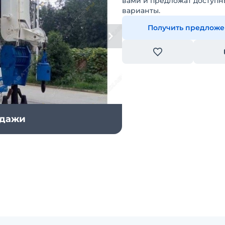
вами и предложат доступн
варианты.
Получить предлож
одажи