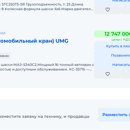
Написать
вига
ода
12 747 00
цена с НД
томобильный кран) UMG
Купить в лиз
Позвонит
заказ
а шасси МАЗ-5340С2.Мощный 16-тонный автокран с
Написать
остью и доступным обслуживанием. КС-35715 —
 соврем
Разместить 
зместите заявку на технику, и продавцы