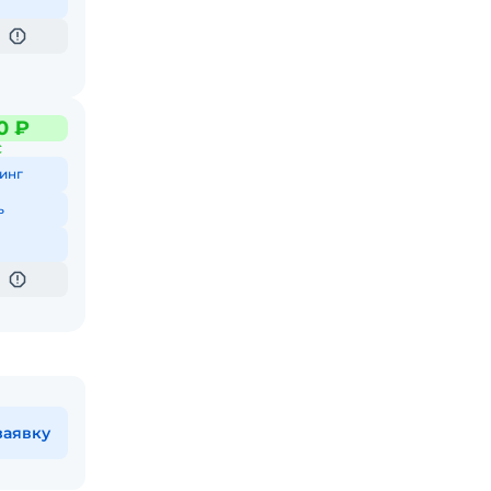
0 ₽
С
инг
ь
заявку