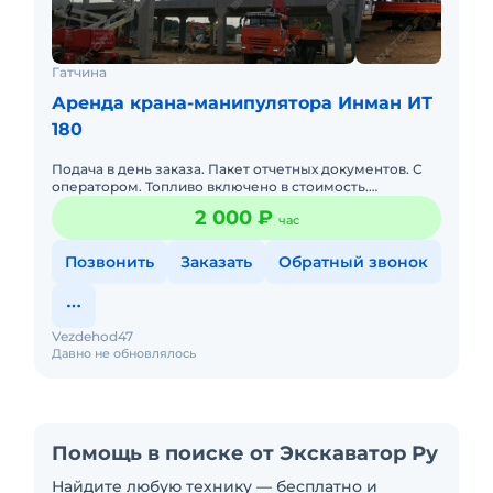
Гатчина
Аренда крана-манипулятора Инман ИТ
180
Подача в день заказа. Пакет отчетных документов. С
оператором. Топливо включено в стоимость.
Долгосрочная аренда. Долгосрочные командировки,
2 000 ₽
час
техника с пто и что
Позвонить
Заказать
Обратный звонок
Vezdehod47
Давно не обновлялось
Помощь в поиске от Экскаватор Ру
Найдите любую технику — бесплатно и