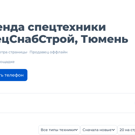
енда спецтехники
ецСнабСтрой, Тюмень
отра страницы
Продавец оффлайн
площадке
ть телефон
Все типы техники
Сначала новые
20 на с