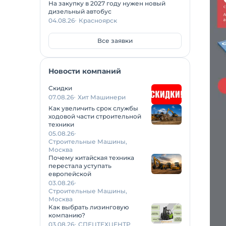
На закупку в 2027 году нужен новый
дизельный автобус
04.08.26
Красноярск
Все заявки
Новости компаний
Скидки
07.08.26
Хит Машинери
Как увеличить срок службы
ходовой части строительной
техники
05.08.26
Строительные Машины,
Москва
Почему китайская техника
перестала уступать
европейской
03.08.26
Строительные Машины,
Москва
Как выбрать лизинговую
компанию?
03.08.26
СПЕЦТЕХЦЕНТР