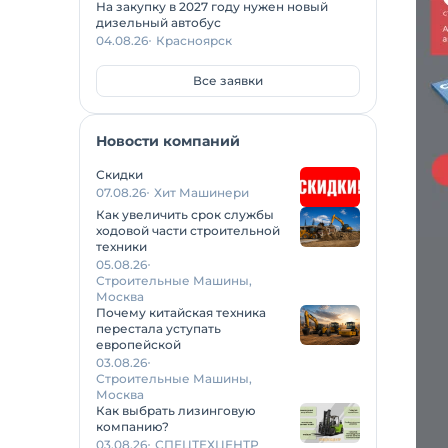
На закупку в 2027 году нужен новый
дизельный автобус
04.08.26
Красноярск
Все заявки
Новости компаний
Скидки
07.08.26
Хит Машинери
Как увеличить срок службы
ходовой части строительной
техники
05.08.26
Строительные Машины,
Москва
Почему китайская техника
перестала уступать
европейской
03.08.26
Строительные Машины,
Москва
Как выбрать лизинговую
компанию?
03.08.26
СПЕЦТЕХЦЕНТР