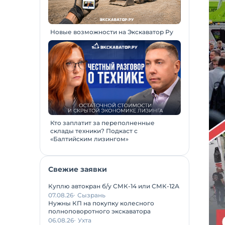
Новые возможности на Экскаватор Ру
Кто заплатит за переполненные
склады техники? Подкаст с
«Балтийским лизингом»
Свежие заявки
Куплю автокран б/у СМК-14 или СМК-12А
07.08.26
Сызрань
Нужны КП на покупку колесного
полноповоротного экскаватора
06.08.26
Ухта