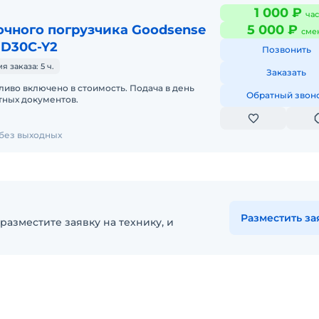
1 000 ₽
час
очного погрузчика Goodsense
5 000 ₽
сме
FD30C-Y2
Позвонить
 заказа: 5 ч.
Заказать
ливо включено в стоимость. Подача в день
Обратный звон
етных документов.
без выходных
Разместить за
разместите заявку на технику, и