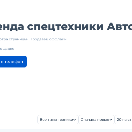
нда спецтехники Авт
отра страницы
Продавец оффлайн
площадке
ть телефон
Все типы техники
Сначала новые
20 на с