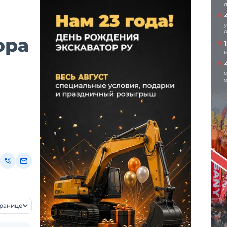
ора
транице