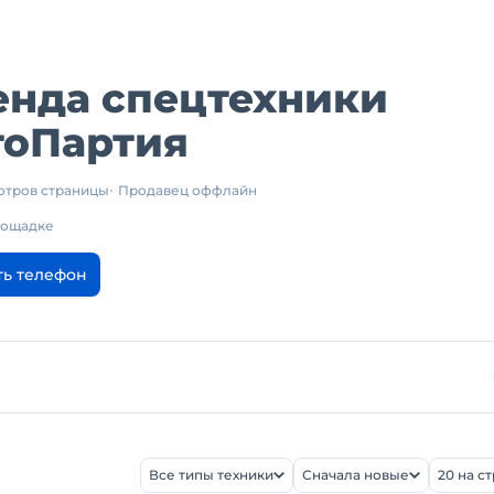
енда спецтехники
тоПартия
отров страницы
Продавец оффлайн
площадке
ть телефон
Все типы техники
Сначала новые
20 на с