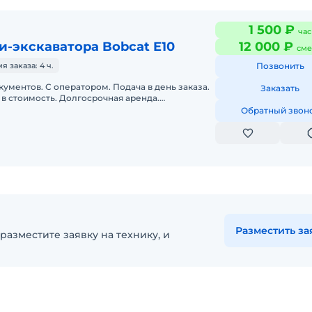
1 500 ₽
час
-экскаватора Bobcat E10
12 000 ₽
сме
 заказа: 4 ч.
Позвонить
кументов. С оператором. Подача в день заказа.
Заказать
в стоимость. Долгосрочная аренда.
нда. Техника с малой наработк
Обратный звон
Разместить за
разместите заявку на технику, и