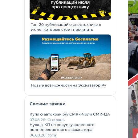
Топ-20 публикаций о спецтехнике в
июле, которые стоит прочитать
Новые возможности на Экскаватор Ру
Свежие заявки
Куплю автокран б/у СМК-14 или СМК-12А
07.08.26
Сызрань
Нужны КП на покупку колесного
полноповоротного экскаватора
06.08.26
Ухта