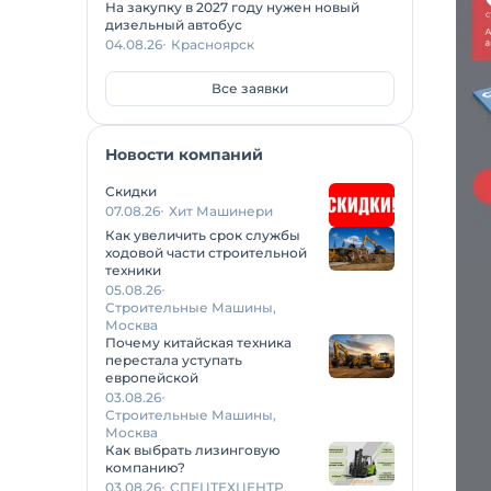
На закупку в 2027 году нужен новый
дизельный автобус
04.08.26
Красноярск
Все заявки
Новости компаний
Скидки
07.08.26
Хит Машинери
Как увеличить срок службы
ходовой части строительной
техники
05.08.26
Строительные Машины,
Москва
Почему китайская техника
перестала уступать
европейской
03.08.26
Строительные Машины,
Москва
Как выбрать лизинговую
компанию?
03.08.26
СПЕЦТЕХЦЕНТР