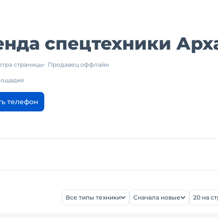
енда спецтехники Арх
отра страницы
Продавец оффлайн
площадке
ть телефон
Все типы техники
Сначала новые
20 на с