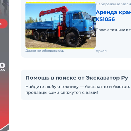
Набережные Чел
Аренда кра
KS1056
Подача техники в т
Давно не обновлялось
Архал
Помощь в поиске от Экскаватор Ру
Найдите любую технику — бесплатно и быстро: 
продавцы сами свяжутся с вами!