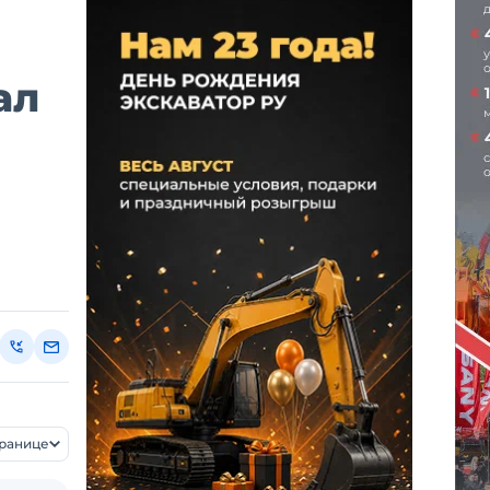
ал
транице