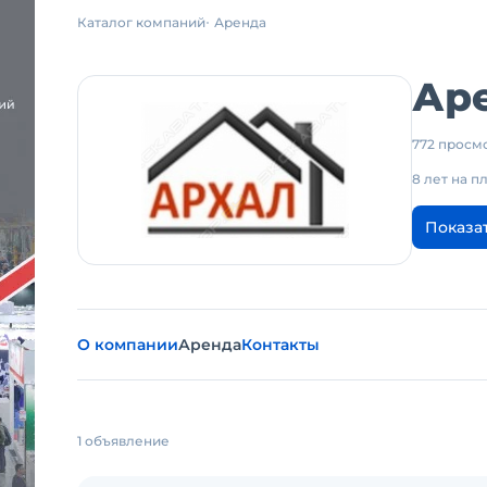
Каталог компаний
Аренда
Ар
772 просм
8 лет на 
Показа
О компании
Аренда
Контакты
1 объявление