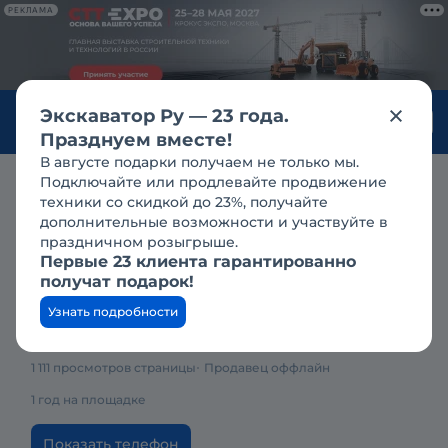
РЕКЛАМА
Экскаватор Ру — 23 года.
Войти
Празднуем вместе!
В августе подарки получаем не только мы.
Подключайте или продлевайте продвижение
Каталог компаний
О компании
техники со скидкой до 23%, получайте
дополнительные возможности и участвуйте в
праздничном розыгрыше.
Первые 23 клиента гарантированно
получат подарок!
Узнать подробности
Компания Дортех (Dortech)
1 111 просмотров страницы
Продавец оффлайн
1 год на площадке
Показать телефон