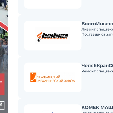
ВолгоИнвес
Лизинг спецтех
Поставщики зап
ЧелябКранС
Ремонт спецтех
KOMEK МА