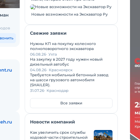
Новые возможности на Экскаватор Ру
нман
Асфальтобетонный завод E-MAK
Карьер
Express 240
PC1250 S
родов
Москва и еще 35 городов
Химки и 
Свежие заявки
168 430 780
₽
147 0
вонить
Позвонить
Нужны КП на покупку колесного
полноповоротного экскаватора
06.08.26
Ухта
На закупку в 2027 году нужен новый
дизельный автобус
ent.ru
04.08.26
Красноярск
Требуется мобильный бетонный завод
на шасси грузового автомобиля
(SHAILER).
31.07.26
Краснодар
Все заявки
teh.ru
Новости компаний
Как увеличить срок службы
ходовой части строительной