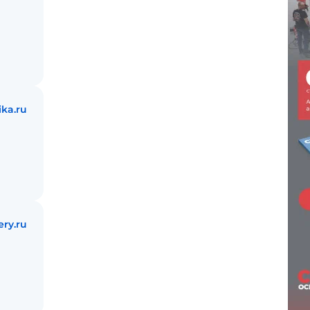
ika.ru
ry.ru