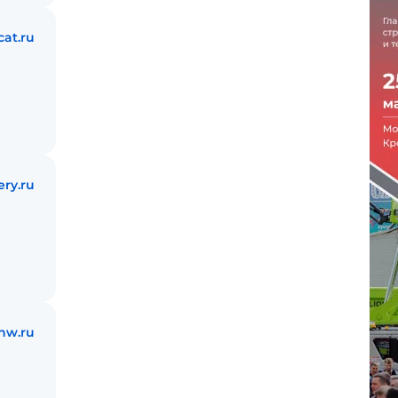
at.ru
ry.ru
nw.ru