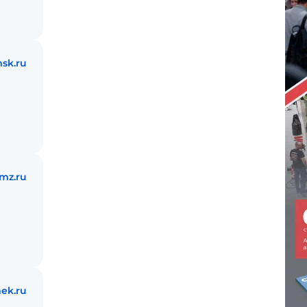
msk.ru
mz.ru
ek.ru