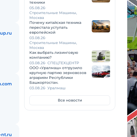
техники
05.08.26
Строительные Машины,
Москва
Почему китайская техника
перестала уступать
европейской
up.ru
03.08.26
Строительные Машины,
Москва
Как выбрать лизинговую
компанию?
03.08.26
СПЕЦТЕХЦЕНТР
ООО «Уралмаш» отгрузило
крупную партию зерновозов
аграриям Республики
Башкортостан.
n.com
03.08.26
Уралмаш
Все новости
-nt.ru