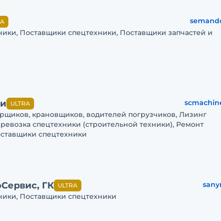
semandc
RA
ники, Поставщики спецтехники, Поставщики запчастей и
ри
scmachine
ULTRA
орщиков, крановщиков, водителей погрузчиков, Лизинг
ревозка спецтехники (строительной техники), Ремонт
оставщики спецтехники
Сервис, ГК
sany
ULTRA
ники, Поставщики спецтехники