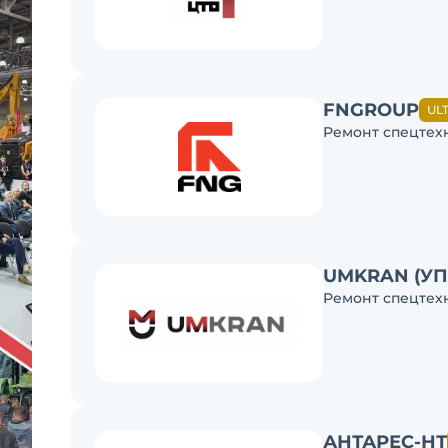
FNGROUP
UL
Ремонт спецтех
UMKRAN (У
Ремонт спецтех
АНТАРЕС-НТ