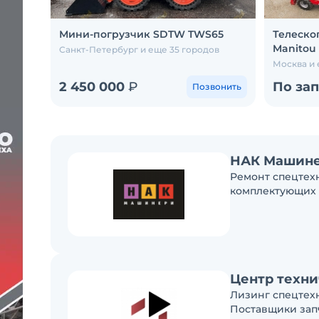
Мини-погрузчик SDTW TWS65
Телеско
Manitou 
Санкт-Петербург и еще 35 городов
Москва и 
2 450 000
₽
По за
Позвонить
НАК Машин
Ремонт спецтех
комплектующих
Центр техни
Лизинг спецтех
Поставщики зап