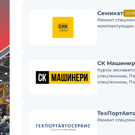
Семикат
ULT
Ремонт спецтех
комплектующих
СК Машине
Курсы экскават
спецтехники, Пе
спецтехники, П
ТехПортАвто
Ремонт спецтех