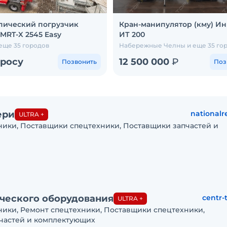
пический погрузчик
Кран-манипулятор (кму) И
MRT-X 2545 Easy
ИТ 200
еще 35 городов
Набережные Челны и еще 35 го
просу
12 500 000
₽
Позвонить
Поз
ери
nationalr
ULTRA +
ники, Поставщики спецтехники, Поставщики запчастей и
ческого оборудования
centr-
ULTRA +
ники, Ремонт спецтехники, Поставщики спецтехники,
частей и комплектующих