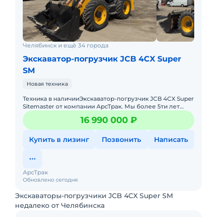
Челябинск и ещё 34 города
Экскаватор-погрузчик JCB 4CX Super
SM
Новая техника
Техника в наличииЭкcкавaтор-погрузчик JCB 4СX Super
Sitemaster от компании АрсТрак. Мы более 5ти лет
занимаемся поставкой, продажей спецтехники по
16 990 000 ₽
параллельному
Купить в лизинг
Позвонить
Написать
АрсТрак
Обновлено сегодня
Экскаваторы-погрузчики JCB 4CX Super SM
недалеко от Челябинска