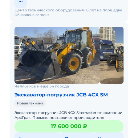
Центр технического оборудования
6 лет на площадке
Обновлено сегодня
Челябинск и ещё 34 города
Экскаватор-погрузчик JCB 4CX SM
Новая техника
Экcкавaтор-погрузчик JCB 4СX Sitemaster от компании
АрсТрак. Прямые поставки от производителя —
лучшие цены на территории РФTexникa в
17 600 000 ₽
наличииДocтaвкa в л