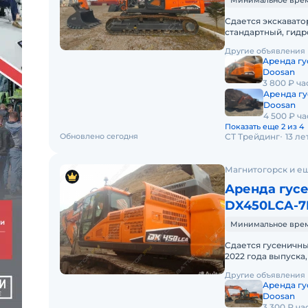
Минимальное время 
Сдается экскавато
стандартный, гидр
обсуждаются. Рабо
Другие объявления
Аренда гу
Doosan
3 800 ₽ ча
Аренда гу
Doosan
4 500 ₽ ча
Показать еще 2 из 4
Обновлено сегодня
СТ Трейдинг
13 л
Магнитогорск и ещ
Аренда гусе
DX450LCA-7
Минимальное время 
Cдaетcя гуceничн
2022 годa выпускa
cpок aренды 1 мес
Другие объявления
Аренда гу
Doosan
3 300 ₽ ча