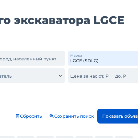
го экскаватора LGCE
Марка
город, населенный пункт
атель
Цена за час от, ₽
до, ₽
Сбросить
Сохранить поиск
Показать объя