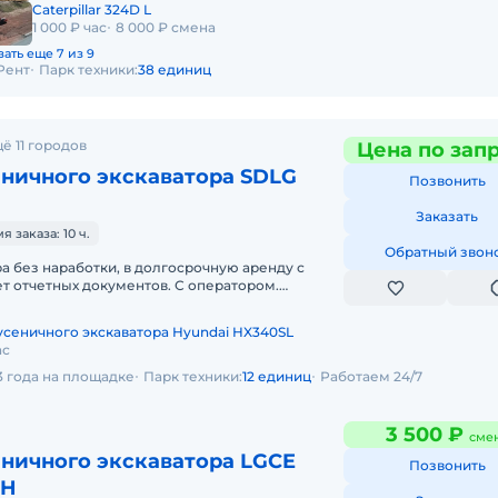
Caterpillar 324D L
1 000 ₽ час
8 000 ₽ смена
ать еще 7 из 9
Рент
Парк техники:
38 единиц
ё 11 городов
Цена по зап
еничного экскаватора SDLG
Позвонить
Заказать
заказа: 10 ч.
Обратный звон
ра без наработки, в долгосрочную аренду с
т отчетных документов. С оператором.
да. Сейчас свободна. Техника с
усеничного экскаватора Hyundai HX340SL
ас
3 года на площадке
Парк техники:
12 единиц
Работаем 24/7
3 500 ₽
сме
еничного экскаватора LGCE
Позвонить
0H