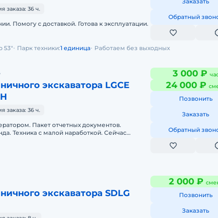
Заказать
 заказа: 36 ч.
Обратный звон
ии. Помогу с доставкой. Готова к эксплуатации.
 53"
Парк техники:
1 единица
Работаем без выходных
д
3 000 ₽
ча
еничного экскаватора LGCE
24 000 ₽
см
0H
Позвонить
 заказа: 36 ч.
Заказать
ератором. Пакет отчетных документов.
Обратный звон
да. Техника с малой наработкой. Сейчас
й экипаж. Наличный и безналичный р
2 000 ₽
сме
еничного экскаватора SDLG
Позвонить
Заказать