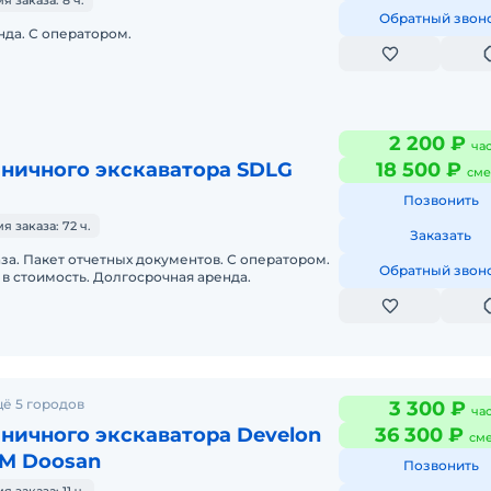
 заказа: 8 ч.
Обратный звон
да. С оператором.
2 200 ₽
ча
еничного экскаватора SDLG
18 500 ₽
сме
Позвонить
 заказа: 72 ч.
Заказать
аза. Пакет отчетных документов. С оператором.
Обратный звон
в стоимость. Долгосрочная аренда.
ё 5 городов
3 300 ₽
ча
ничного экскаватора Develon
36 300 ₽
см
M Doosan
Позвонить