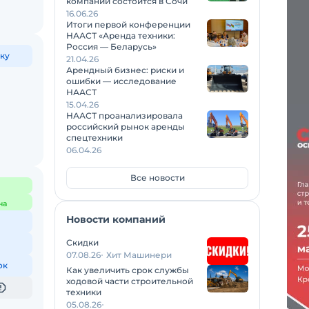
компаний состоится в Сочи
16.06.26
Итоги первой конференции
НААСТ «Аренда техники:
Россия — Беларусь»
ку
21.04.26
Арендный бизнес: риски и
ошибки — исследование
НААСТ
15.04.26
НААСТ проанализировала
российский рынок аренды
спецтехники
06.04.26
Все новости
на
Новости компаний
Скидки
07.08.26
Хит Машинери
ок
Как увеличить срок службы
ходовой части строительной
техники
05.08.26