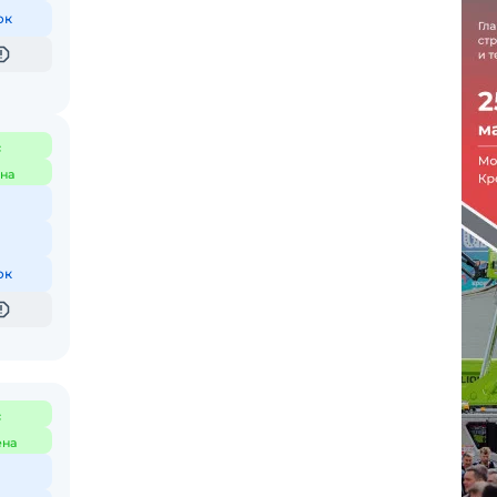
ок
с
на
ок
с
ена