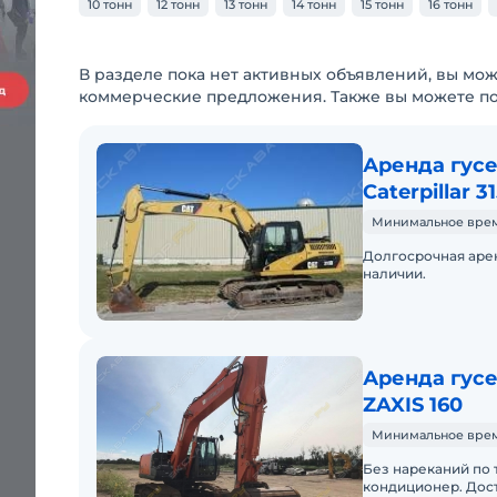
10 тонн
12 тонн
13 тонн
14 тонн
15 тонн
16 тонн
В разделе пока нет активных объявлений, вы мож
коммерческие предложения. Также вы можете п
Аренда гус
Caterpillar 3
Минимальное время
Долгосрочная арен
наличии.
Аренда гусе
ZAXIS 160
Минимальное время
Без нареканий по 
кондиционер. Дост