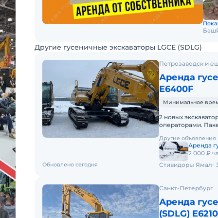
Показ
Баш
Другие гусеничные экскаваторы LGCE (SDLG)
Петрозаводск и ещ
Аренда гус
E6400F
Минимальное время 
2 новых экскавато
операторами. Паке
Долгосрочная арен
Другие объявления
Аренда г
2 000 ₽ ч
Обновлено сегодня
Стивидоры Ямал
Санкт-Петербург
Аренда гус
(SDLG) E621