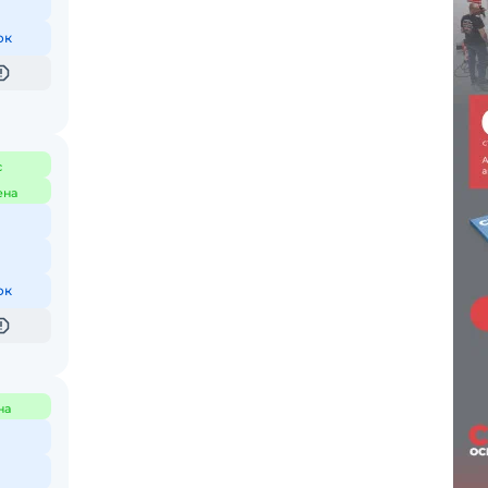
ок
с
ена
ок
на