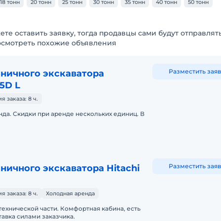
18 тонн
20 тонн
25 тонн
30 тонн
35 тонн
40 тонн
50 тонн
ете оставить заявку, тогда продавцы сами будут отправлят
осмотреть похожие объявления
Разместить заяв
еничного экскаватора
15D L
 заказа: 8 ч.
да. Скидки при аренде нескольких единиц. В
Разместить заяв
ничного экскаватора Hitachi
 заказа: 8 ч.
Холодная аренда
технической части. Комфортная кабина, есть
авка силами заказчика.