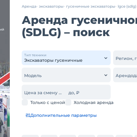
Аренда
экскаваторы
гусеничные экскаваторы
lgce (sdlg)
Аренда гусенично
(SDLG) – поиск
Тип техники
Регион, 
Модель
Арендод
Цена за смену от, ₽
до, ₽
Только с ценой
Холодная аренда
Дополнительные параметры