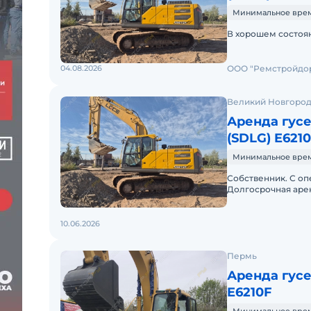
Минимальное время
В хорошем состоян
04.08.2026
ООО "Ремстройдор
Великий Новгоро
Аренда гус
(SDLG) E621
Минимальное время
Собственник. С оп
Долгосрочная арен
свободна. Опытны
10.06.2026
Пермь
Аренда гус
E6210F