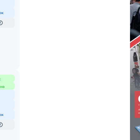
ок
с
на
ок