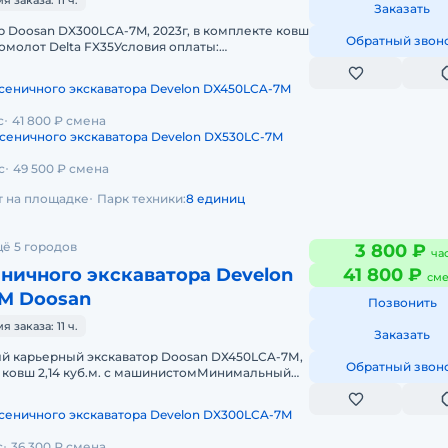
заказа: 11 ч.
Заказать
р Doosan DX300LCA-7M, 2023г, в комплекте ковш
Обратный звон
омолот Delta FX35Условия оплаты:
таем с НДС и без НДС.Топливо з
сеничного экскаватора Develon DX450LCA-7M
с
41 800 ₽ смена
сеничного экскаватора Develon DX530LC-7M
с
49 500 ₽ смена
ет на площадке
Парк техники:
8 единиц
ё 5 городов
3 800 ₽
ча
ничного экскаватора Develon
41 800 ₽
сме
M Doosan
Позвонить
заказа: 11 ч.
Заказать
ый карьерный экскавaтоp Dооsаn DХ450LCA-7М,
Обратный звон
, кoвш 2,14 куб.м. c мaшиниcтомМинимальный
яц. Уcлoвия оплaты: пpе
сеничного экскаватора Develon DX300LCA-7M
с
36 300 ₽ смена