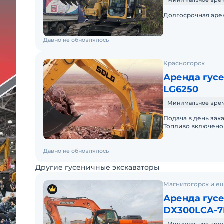
Минимальное время
Долгосрочная арен
Давно не обновлялось
Красногорск
Аренда гус
LG6250
Минимальное время
Подача в день зак
Топливо включено 
Давно не обновлялось
Другие гусеничные экскаваторы
Магнитогорск и ещ
Аренда гусе
DX300LCA-7