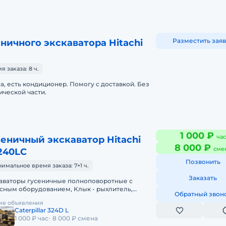
Разместить заяв
ничного экскаватора Hitachi
 заказа: 8 ч.
, есть кондиционер. Помогу с доставкой. Без
ической части.
1 000 ₽
час
сеничный экскаватор Hitachi
8 000 ₽
сме
240LC
Позвонить
имальное время заказа: 7+1 ч.
Заказать
аваторы гусеничные полноповоротные с
сным оборудованием, Клык - рыхлитель,
Обратный звон
шейный ковш, Планировочный ковш.В
ие объявления
парке компании имеются экскаваторы
Caterpillar 324D L
1 000 ₽ час
8 000 ₽ смена