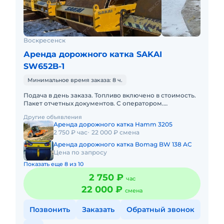
Воскресенск
Аренда дорожного катка SAKAI
SW652B-1
Минимальное время заказа: 8 ч.
Подача в день заказа. Топливо включено в стоимость.
Пакет отчетных документов. С оператором.
Долгосрочная аренда. Краткосрочная аренда. Сейчас
Другие объявления
свободна.
Аренда дорожного катка Hamm 3205
2 750 ₽ час
22 000 ₽ смена
Аренда дорожного катка Bomag BW 138 AC
Цена по запросу
Показать еще 8 из 10
2 750 ₽
час
22 000 ₽
смена
Позвонить
Заказать
Обратный звонок