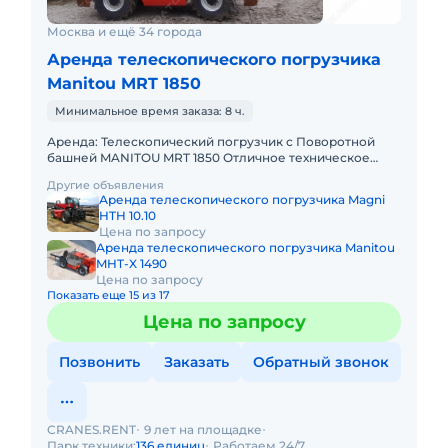
Москва и ещё 34 города
Аренда телескопического погрузчика
Manitou MRT 1850
Минимальное время заказа: 8 ч.
Аренда: Телескопический погрузчик с Поворотной
башней MANITOU MRT 1850 Отличное техническое
состояние! Наработка 500 м/ч. В комплекте: вилы,
Другие объявления
ковш, люлька, к
Аренда телескопического погрузчика Magni
HTH 10.10
Цена по запросу
Аренда телескопического погрузчика Manitou
MHT-X 1490
Цена по запросу
Показать еще 15 из 17
Цена по запросу
Позвонить
Заказать
Обратный звонок
CRANES.RENT
9 лет на площадке
Парк техники:
136 единиц
Работаем 24/7