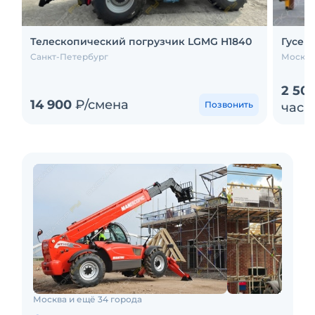
Телескопический погрузчик LGMG H1840
Гусен
Санкт-Петербург
Москва
2 50
14 900
₽/смена
Позвонить
час
Москва и ещё 34 города