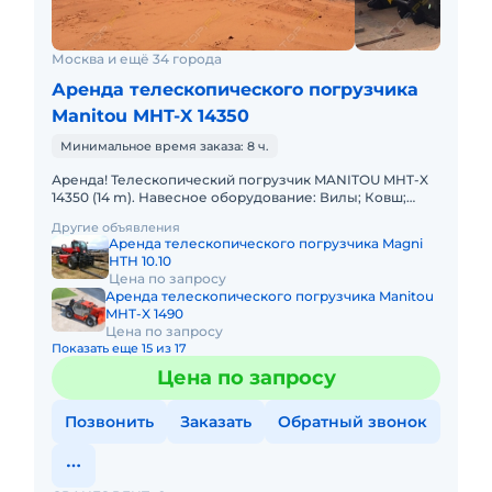
Москва и ещё 34 города
Аренда телескопического погрузчика
Manitou MHT-X 14350
Минимальное время заказа: 8 ч.
Аренда! Телескопический погрузчик MANITOU MHT-X
14350 (14 m). Навесное оборудование: Вилы; Ковш;
Крюк. Грузоподъемность 35000 кг Высота подъема 14
Другие объявления
м Вес 690
Аренда телескопического погрузчика Magni
HTH 10.10
Цена по запросу
Аренда телескопического погрузчика Manitou
MHT-X 1490
Цена по запросу
Показать еще 15 из 17
Цена по запросу
Позвонить
Заказать
Обратный звонок