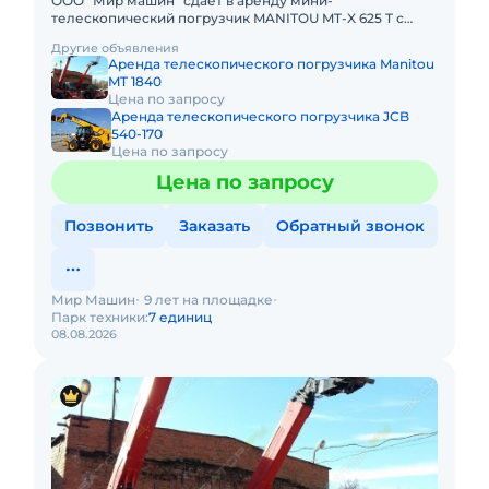
ООО "Мир машин" сдает в аренду мини-
телескопический погрузчик MANITOU MT-X 625 T с
ковшом и вили, год выпуска 2019, в одличноя
Другие объявления
состоянии, габариты 3900x1820x192
Аренда телескопического погрузчика Manitou
MT 1840
Цена по запросу
Аренда телескопического погрузчика JCB
540-170
Цена по запросу
Цена по запросу
Позвонить
Заказать
Обратный звонок
Мир Машин
9 лет на площадке
Парк техники:
7 единиц
08.08.2026