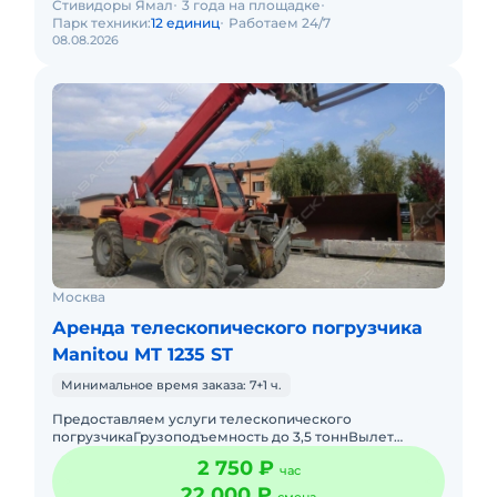
Стивидоры Ямал
3 года на площадке
Парк техники:
12 единиц
Работаем 24/7
08.08.2026
Москва
Аренда телескопического погрузчика
Manitou MT 1235 ST
Минимальное время заказа: 7+1 ч.
Предоставляем услуги телескопического
погрузчикаГрузоподъемность до 3,5 тоннВылет
стрелы 12 метровПодача в день заказа. Пакет отчетных
2 750 ₽
час
документов. С оператором.
22 000 ₽