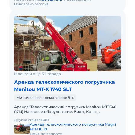
Обновлено сегодня
Москва и ещё 34 города
Аренда телескопического погрузчика
Manitou MT-X 1740 SLT
Минимальное время заказа: 8 ч.
Аренда! Телескопический погрузчик Manitou MT 1740
(17M) Навесное оборудование: Вилы; Ковш;
Платформа(Люлька); Крюк. Грузоподъемность 4000 кг
Другие объявления
Высота подъема
Аренда телескопического погрузчика Magni
HTH 10.10
Цена по запросу