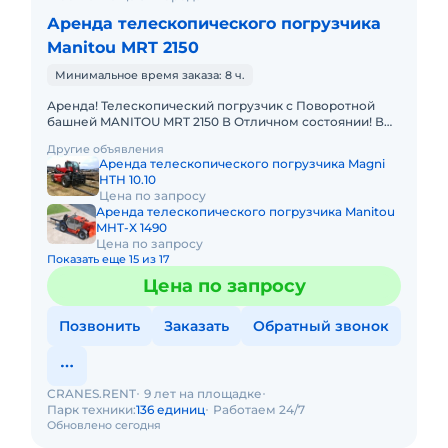
Аренда телескопического погрузчика
Manitou MRT 2150
Минимальное время заказа: 8 ч.
Аренда! Телескопический погрузчик с Поворотной
башней MANITOU MRT 2150 В Отличном состоянии! В
комплекте: вилы, ковш, люлька, крюк, лебёдка. Высота
Другие объявления
подъема
Аренда телескопического погрузчика Magni
HTH 10.10
Цена по запросу
Аренда телескопического погрузчика Manitou
MHT-X 1490
Цена по запросу
Показать еще 15 из 17
Цена по запросу
Позвонить
Заказать
Обратный звонок
CRANES.RENT
9 лет на площадке
Парк техники:
136 единиц
Работаем 24/7
Обновлено сегодня