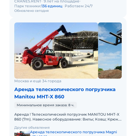
CRANES.RENT
9 лет на площадке
Парк техники:
136 единиц
Работаем 24/7
Обновлено сегодня
Москва и ещё 34 города
Аренда телескопического погрузчика
Manitou MHT-X 860
Минимальное время заказа: 8 ч.
Аренда ! Телескопический погрузчик MANITOU MHT-X
860 (7m). Навесное оборудование: Вилы; Ковш; Крюк.
Грузоподъемность 6000 кг Высота подъема 7 м Вес
Другие объявления
13160 кг
Аренда телескопического погрузчика Magni