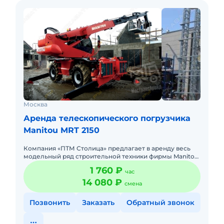
Москва
Аренда телескопического погрузчика
Manitou MRT 2150
Компания «ПТМ Столица» предлагает в аренду весь
модельный ряд строительной техники фирмы Manitou
(МАНИТУ). Мы работаем более 15 лет на рынке и
1 760 ₽
час
знаем этот рынок
14 080 ₽
смена
Позвонить
Заказать
Обратный звонок