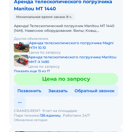
Аренда телескопического погрузчика
Manitou MT 1440
Минимальное время заказа: 8 ч.
Аренда! Телескопический погрузчик Manitou MT 1440
(14M). Навесное оборудование: Вилы; Ковш;
Платформа(люлька); Крюк. Грузоподъемность 4000 кг
Другие объявления
Высота подъема
Аренда телескопического погрузчика Magni
HTH 10.10
Цена по запросу
Аренда телескопического погрузчика Manitou
MHT-X 1490
Цена по запросу
Показать еще 15 из 17
Цена по запросу
Позвонить
Заказать
Обратный звонок
CRANES.RENT
9 лет на площадке
Парк техники:
136 единиц
Работаем 24/7
Обновлено сегодня