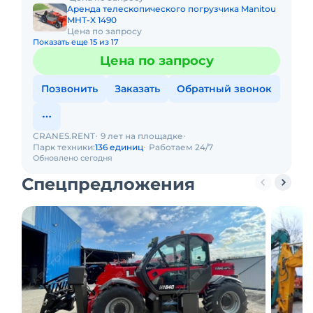
Аренда телескопического погрузчика Manitou
MHT-X 1490
Цена по запросу
Показать еще 15 из 17
Цена по запросу
Позвонить
Заказать
Обратный звонок
CRANES.RENT
9 лет на площадке
Парк техники:
136 единиц
Работаем 24/7
Обновлено сегодня
Спецпредложения