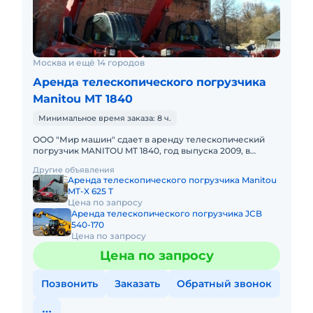
Москва и ещё 14 городов
Аренда телескопического погрузчика
Manitou MT 1840
Минимальное время заказа: 8 ч.
ООО "Мир машин" сдает в аренду телескопический
погрузчик MANITOU MT 1840, год выпуска 2009, в
хорошем состоянии, габариты 6270x2422x2505 мм, вес
Другие объявления
11010 кг, мощно
Аренда телескопического погрузчика Manitou
MT-X 625 T
Цена по запросу
Аренда телескопического погрузчика JCB
540-170
Цена по запросу
Цена по запросу
Позвонить
Заказать
Обратный звонок