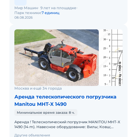
Мир Машин
9 лет на площадке
Парк техники:
7 единиц
08.08.2026
Москва и ещё 34 города
Аренда телескопического погрузчика
Manitou MHT-X 1490
Минимальное время заказа: 8 ч.
Аренда ! Телескопический погрузчик MANITOU MHT-X
1490 (14 m). Навесное оборудование: Вилы; Ковш;
Крюк. Грузоподъемность 9000 кг Высота подъема 14 м
Другие объявления
Вес 2080