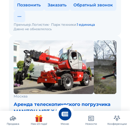
Позвонить
Заказать
Обратный звонок
Премьер Логистик
Парк техники:
1 единица
Давно не обновлялось
Москва
Аренда телескопического погрузчика
MANITOU MRT-X 2540
Услуги оператора и топливо включены в стоимость
Продажа
Нам 23 года!
Меню
Новости
Конференции
аренды. Условия доставки обсуждаются в