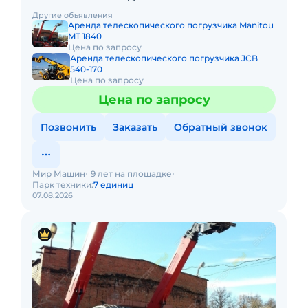
ковшом и вили, год выпуска 2019, в одличноя
Другие объявления
состоянии, габариты 3900x1820x192
Аренда телескопического погрузчика Manitou
MT 1840
Цена по запросу
Аренда телескопического погрузчика JCB
540-170
Цена по запросу
Цена по запросу
Позвонить
Заказать
Обратный звонок
Мир Машин
9 лет на площадке
Парк техники:
7 единиц
07.08.2026