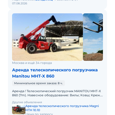
07.08.2026
Москва и ещё 34 города
Аренда телескопического погрузчика
Manitou MHT-X 860
Минимальное время заказа: 8 ч.
Аренда ! Телескопический погрузчик MANITOU MHT-X
860 (7m). Навесное оборудование: Вилы; Ковш; Крюк.
Грузоподъемность 6000 кг Высота подъема 7 м Вес
Другие объявления
13160 кг
Аренда телескопического погрузчика Magni
HTH 10.10
Цена по запросу