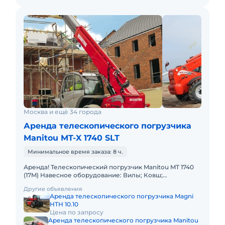
Москва и ещё 34 города
Аренда телескопического погрузчика
Manitou MT-X 1740 SLT
Минимальное время заказа: 8 ч.
Аренда! Телескопический погрузчик Manitou MT 1740
(17M) Навесное оборудование: Вилы; Ковш;
Платформа(Люлька); Крюк. Грузоподъемность 4000 кг
Другие объявления
Высота подъема
Аренда телескопического погрузчика Magni
HTH 10.10
Цена по запросу
Аренда телескопического погрузчика Manitou