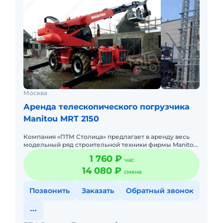
Москва
Аренда телескопического погрузчика
Manitou MRT 2150
Компания «ПТМ Столица» предлагает в аренду весь
модельный ряд строительной техники фирмы Manitou
(МАНИТУ). Мы работаем более 15 лет на рынке и
1 760 ₽
час
знаем этот рынок
14 080 ₽
смена
Позвонить
Заказать
Обратный звонок