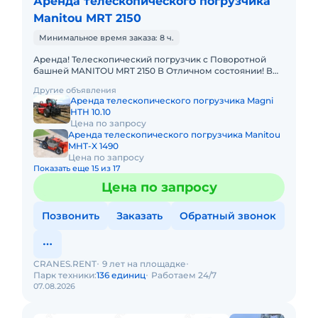
Аренда телескопического погрузчика
Manitou MRT 2150
Минимальное время заказа: 8 ч.
Аренда! Телескопический погрузчик с Поворотной
башней MANITOU MRT 2150 В Отличном состоянии! В
комплекте: вилы, ковш, люлька, крюк, лебёдка. Высота
Другие объявления
подъема
Аренда телескопического погрузчика Magni
HTH 10.10
Цена по запросу
Аренда телескопического погрузчика Manitou
MHT-X 1490
Цена по запросу
Показать еще 15 из 17
Цена по запросу
Позвонить
Заказать
Обратный звонок
CRANES.RENT
9 лет на площадке
Парк техники:
136 единиц
Работаем 24/7
07.08.2026