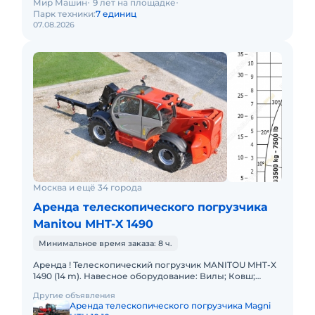
Мир Машин
9 лет на площадке
Парк техники:
7 единиц
07.08.2026
Москва и ещё 34 города
Аренда телескопического погрузчика
Manitou MHT-X 1490
Минимальное время заказа: 8 ч.
Аренда ! Телескопический погрузчик MANITOU MHT-X
1490 (14 m). Навесное оборудование: Вилы; Ковш;
Крюк. Грузоподъемность 9000 кг Высота подъема 14 м
Другие объявления
Вес 2080
Аренда телескопического погрузчика Magni