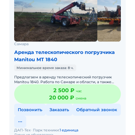
Самара
Аренда телескопического погрузчика
Manitou MT 1840
Минимальное время заказа: 8 ч.
Предлагаем в аренду телескопический погрузчик
Manitou 1840. Работа по Самаре и области, а также
долгосрочная аренда за пределами Самарской
2 500 ₽
час
области. Укомплектова
20 000 ₽
смена
Позвонить
Заказать
Обратный звонок
ДАП-Тех
Парк техники:
1 единица
Давно не обновлялось