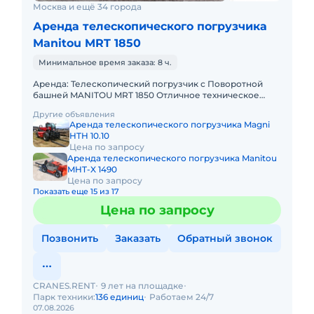
Москва и ещё 34 города
Аренда телескопического погрузчика
Manitou MRT 1850
Минимальное время заказа: 8 ч.
Аренда: Телескопический погрузчик с Поворотной
башней MANITOU MRT 1850 Отличное техническое
состояние! Наработка 500 м/ч. В комплекте: вилы,
Другие объявления
ковш, люлька, к
Аренда телескопического погрузчика Magni
HTH 10.10
Цена по запросу
Аренда телескопического погрузчика Manitou
MHT-X 1490
Цена по запросу
Показать еще 15 из 17
Цена по запросу
Позвонить
Заказать
Обратный звонок
CRANES.RENT
9 лет на площадке
Парк техники:
136 единиц
Работаем 24/7
07.08.2026