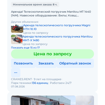
Минимальное время заказа: 8 ч.
Аренда! Телескопический погрузчик Manitou MT 1440
(14M). Навесное оборудование: Вилы; Ковш;
Платформа(люлька); Крюк. Грузоподъемность 4000 кг
Другие объявления
Высота подъема
Аренда телескопического погрузчика Magni
HTH 10.10
Цена по запросу
Аренда телескопического погрузчика Manitou
MHT-X 1490
Цена по запросу
Показать еще 15 из 17
Цена по запросу
Позвонить
Заказать
Обратный звонок
CRANES.RENT
9 лет на площадке
Парк техники:
136 единиц
Работаем 24/7
07.08.2026