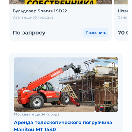
Бульдозер Shantui SD22
Штабе
Уфа и еще 35 городов
Санкт-
По запросу
70 0
Позвонить
Москва и ещё 34 города
Аренда телескопического погрузчика
Manitou MT 1440