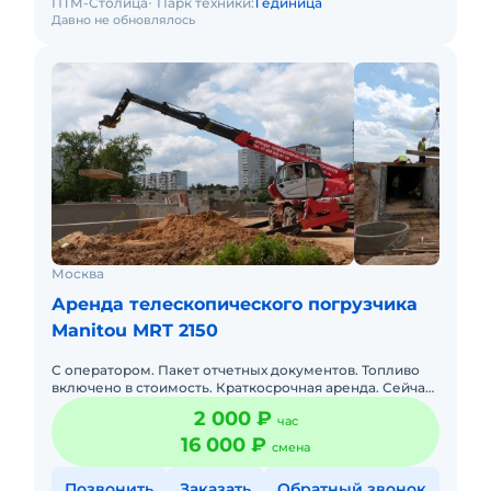
ПТМ-Столица
Парк техники:
1 единица
Давно не обновлялось
Москва
Аренда телескопического погрузчика
Manitou MRT 2150
С оператором. Пакет отчетных документов. Топливо
включено в стоимость. Краткосрочная аренда. Сейчас
свободна.
2 000 ₽
час
16 000 ₽
смена
Позвонить
Заказать
Обратный звонок