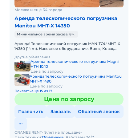
Москва и ещё 34 города
Аренда телескопического погрузчика
Manitou MHT-X 14350
Минимальное время заказа: 8 ч.
Аренда! Телескопический погрузчик MANITOU MHT-X
14350 (14 m). Навесное оборудование: Вилы; Ковш;
Крюк. Грузоподъемность 35000 кг Высота подъема 14
Другие объявления
м Вес 690
Аренда телескопического погрузчика Magni
HTH 10.10
Цена по запросу
Аренда телескопического погрузчика Manitou
MHT-X 1490
Цена по запросу
Показать еще 15 из 17
Цена по запросу
Позвонить
Заказать
Обратный звонок
CRANES.RENT
9 лет на площадке
Парк техники:
136 единиц
Работаем 24/7