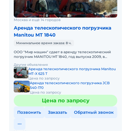
Москва и ещё 14 городов
Аренда телескопического погрузчика
Manitou MT 1840
Минимальное время заказа: 8 ч.
ООО "Мир машин" сдает в аренду телескопический
погрузчик MANITOU MT 1840, год выпуска 2009, в
хорошем состоянии, габариты 6270x2422x2505 мм, вес
Другие объявления
11010 кг, мощно
Аренда телескопического погрузчика Manitou
MT-X 625 T
Цена по запросу
Аренда телескопического погрузчика JCB
540-170
Цена по запросу
Цена по запросу
Позвонить
Заказать
Обратный звонок