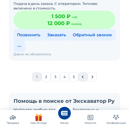
Подача в день заказа. С оператором. Топливо
включено в стоимость.
1 500 ₽
час
12 000 ₽
смена
Позвонить
Заказать
Обратный звонок
Давно не обновлялось
1
2
3
4
5
Помощь в поиске от Экскаватор Ру
Найдите любую технику — бесплатно и
быстро: разместите заявку на технику, и
продавцы сами свяжутся с вами!
Продажа
Нам 23 года!
Меню
Новости
Конференции