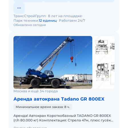
ТрансСтройГрупп
8 лет на площадке
Парк техники:
12 единиц
Работаем 24/7
Обновлено сегодня
Москва и ещё 34 города
Аренда автокрана Tadano GR 800EX
Минимальное время заказа: 8 ч.
Аренда! Автокран Короткобазный TADANO GR 800EX
(г/п 80.000 кг) Комплектация: Стрела 47м, плюс гусёк
18м. Кран отличается исключительной компактностью