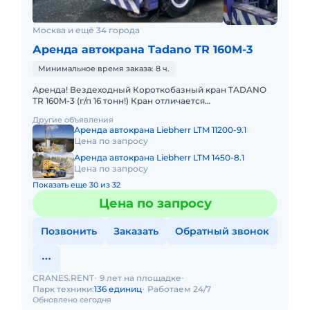
Москва и ещё 34 города
Аренда автокрана Tadano TR 160M-3
Минимальное время заказа: 8 ч.
Аренда! Вездеходный Короткобазный кран TADANO
TR 160M-3 (г/п 16 тонн!) Кран отличается
исключительной компактностью и проходимостью по
Другие объявления
бездорожью. Идеален в усл
Аренда автокрана Liebherr LTM 11200-9.1
Цена по запросу
Аренда автокрана Liebherr LTM 1450-8.1
Цена по запросу
Показать еще 30 из 32
Цена по запросу
Позвонить
Заказать
Обратный звонок
CRANES.RENT
9 лет на площадке
Парк техники:
136 единиц
Работаем 24/7
Обновлено сегодня