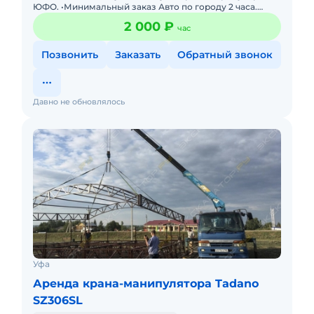
ЮФО. •Минимальный заказ Авто по городу 2 часа.
•Грузоподьемность борта 5т. Борт 5.20-2.10. Стрела 3т.
2 000 ₽
час
выл
Позвонить
Заказать
Обратный звонок
Давно не обновлялось
Уфа
Аренда крана-манипулятора Tadano
SZ306SL