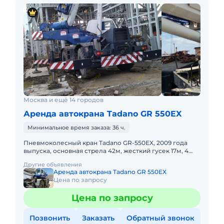
Москва и ещё 14 городов
Аренда автокрана Tadano GR 550EX
Минимальное время заказа: 36 ч.
Пневмоколесный кран Tadano GR-550EX, 2009 года
выпуска, основная стрела 42м, жесткий гусек 17м, 4
WD, короткая база. Не габарит. Передвижение по
Другие объявления
дорогам общего
Аренда автокрана Tadano GR 550EX
Цена по запросу
Цена по запросу
Позвонить
Заказать
Обратный звонок