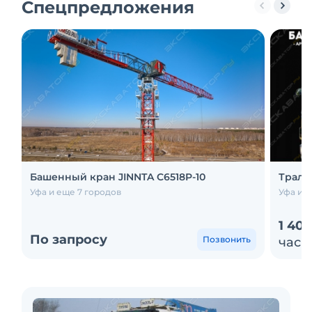
Спецпредложения
Башенный кран JINNTA C6518P-10
Трал 
Уфа и еще 7 городов
Уфа и е
1 40
По запросу
Позвонить
час