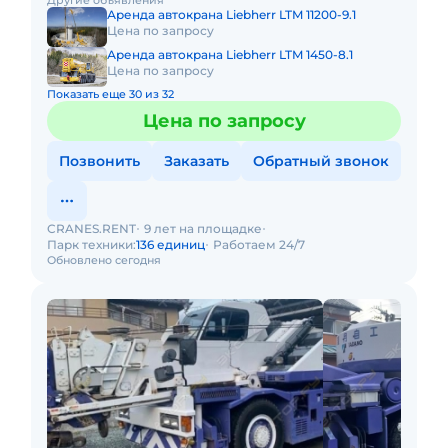
Другие объявления
и прохо
Аренда автокрана Liebherr LTM 11200-9.1
Цена по запросу
Аренда автокрана Liebherr LTM 1450-8.1
Цена по запросу
Показать еще 30 из 32
Цена по запросу
Позвонить
Заказать
Обратный звонок
CRANES.RENT
9 лет на площадке
Парк техники:
136 единиц
Работаем 24/7
Обновлено сегодня