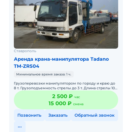
Ставрополь
Аренда крана-манипулятора Tadano
TM-ZR504
Минимальное время заказа: 1 ч.
Грузоперевозки манипулятором по городу и краю до
8 т. Грузоподъемность стрелы до 3 т. Длина стрелы 10
м. Максимальная длина перевозимого груза 7 м.
2 500 ₽
час
Размеры борт
15 000 ₽
смена
Позвонить
Заказать
Обратный звонок