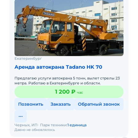
Екатеринбург
Аренда автокрана Tadano HK 70
Предлагаю услуги автокрана 5 тонн, вылет стрелы 23
метра. Работаю в Екатеринбурге и области.
1 200 ₽
час
Позвонить
Заказать
Обратный звонок
Черных, ИП
Парк техники:
1 единица
Давно не обновлялось