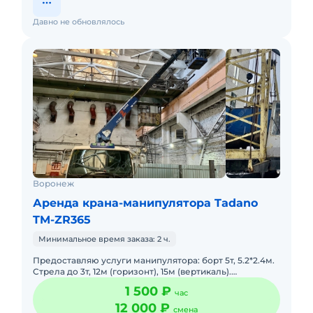
Давно не обновлялось
Воронеж
Аренда крана-манипулятора Tadano
TM-ZR365
Минимальное время заказа: 2 ч.
Предоставляю услуги манипулятора: борт 5т, 5.2*2.4м.
Стрела до 3т, 12м (горизонт), 15м (вертикаль).
Перевозка груза до 6.5м. Доставка жби кольца,
1 500 ₽
час
перемычки, пли
12 000 ₽
смена