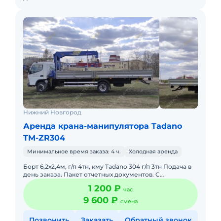
Нижний Новгород
Аренда крана-манипулятора Tadano
TM-ZR304
Минимальное время заказа: 4 ч.
Холодная аренда
Борт 6,2х2,4м, г/п 4тн, кму Tadano 304 г/п 3тн Подача в
день заказа. Пакет отчетных документов. С
оператором. Долгосрочная аренда. Топливо включено
1 200 ₽
час
в стоимость
9 600 ₽
смена
Позвонить
Заказать
Обратный звонок