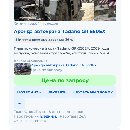
Химки и ещё 14 городов
Аренда автокрана Tadano GR 550EX
Минимальное время заказа: 36 ч.
Пневмоколесный кран Tadano GR-550EX, 2009 года
выпуска, основная стрела 42м, жесткий гусек 17м, 4
WD, короткая база. Не габарит. Передвижение по
Другие объявления
дорогам общего
Аренда автокрана Tadano GR 550EX
Цена по запросу
Цена по запросу
Позвонить
Заказать
Обратный звонок
ТрансСтройГрупп
8 лет на площадке
Парк техники:
12 единиц
Работаем 24/7
Обновлено сегодня