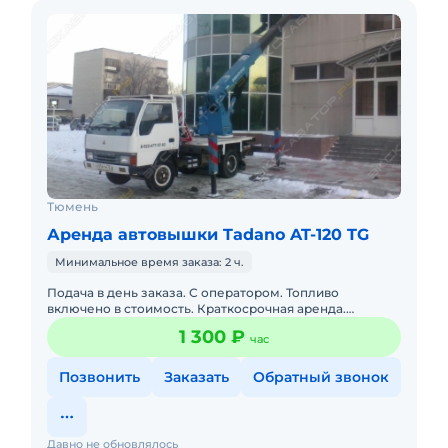
Тюмень
Аренда автовышки Tadano AT-120 TG
Минимальное время заказа: 2 ч.
Подача в день заказа. С оператором. Топливо
включено в стоимость. Краткосрочная аренда.
Долгосрочная аренда. Бесплатная доставка на место.
1 300 ₽
час
Сейчас свободна.
Позвонить
Заказать
Обратный звонок
Давно не обновлялось