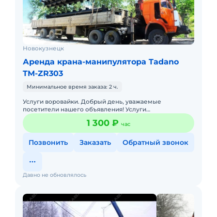
Новокузнецк
Аренда крана-манипулятора Tadano
TM-ZR303
Минимальное время заказа: 2 ч.
Услуги воровайки. Добрый день, уважаемые
посетители нашего объявления! Услуги
грузоперевозки по городу и области Качественная и
1 300 ₽
час
быстрая перевозка грузов. Приятн
Позвонить
Заказать
Обратный звонок
Давно не обновлялось