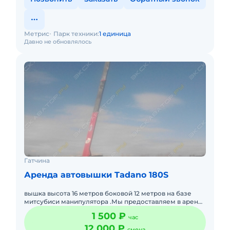
Метрис
Парк техники:
1 единица
Давно не обновлялось
Гатчина
Аренда автовышки Tadano 180S
вышка высота 16 метров боковой 12 метров на базе
митсубиси манипулятора .Мы предоставляем в аренду
автовышки для различных нужд: мытье витрин и окон
1 500 ₽
час
замена ламп
12 000 ₽
смена