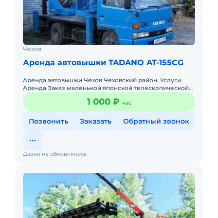
Чехов
Аренда автовышки TADANO AT-155CG
Аренда автовышки Чехов Чеховский район. Услуги
Аренда Заказ маленькой японской телескопической
автовышки АГП скайлифт автогидроподъемник
1 000 ₽
час
поворотная люлька мех.р
Позвонить
Заказать
Обратный звонок
Давно не обновлялось