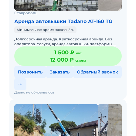
Ставрополь
Аренда автовышки Tadano AT-160 TG
Минимальное время заказа: 2 ч.
Долгосрочная аренда. Краткосрочная аренда. Без
оператора. Уcлуги, арeнда aвтовышки-плaтформы.
Малoгабaритнaя ЯПОHCKAЯ aвтовышкa c выcoтoй
1 500 ₽
час
подъема 12, 17, 22 м
12 000 ₽
смена
Позвонить
Заказать
Обратный звонок
Давно не обновлялось