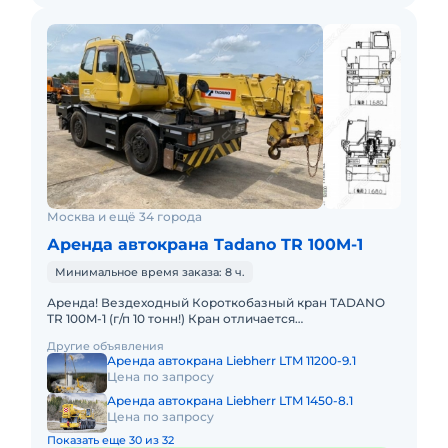
Москва и ещё 34 города
Аренда автокрана Tadano TR 100M-1
Минимальное время заказа: 8 ч.
Аренда! Вездеходный Короткобазный кран TADANO
TR 100M-1 (г/п 10 тонн!) Кран отличается
исключительной компактностью и проходимостью по
Другие объявления
бездорожью. Технические
Аренда автокрана Liebherr LTM 11200-9.1
Цена по запросу
Аренда автокрана Liebherr LTM 1450-8.1
Цена по запросу
Показать еще 30 из 32