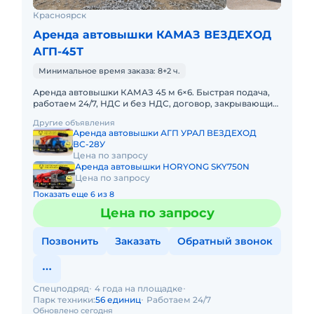
Красноярск
Аренда автовышки КАМАЗ ВЕЗДЕХОД
АГП-45Т
Минимальное время заказа: 8+2 ч.
Аренда автовышки КАМАЗ 45 м 6×6. Быстрая подача,
работаем 24/7, НДС и без НДС, договор, закрывающие
документы. АРЕНДА АВТОВЫШКИ КАМАЗ 45 МЕТРОВ
Другие объявления
ВЕЗДЕХОДП
Аренда автовышки АГП УРАЛ ВЕЗДЕХОД
ВС-28У
Цена по запросу
Аренда автовышки HORYONG SKY750N
Цена по запросу
Показать еще 6 из 8
Цена по запросу
Позвонить
Заказать
Обратный звонок
Спецподряд
4 года на площадке
Парк техники:
56 единиц
Работаем 24/7
Обновлено сегодня