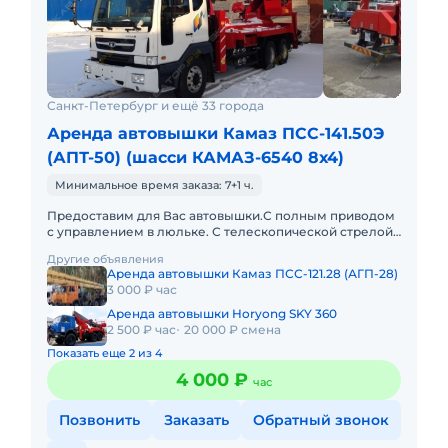
Санкт-Петербург и ещё 33 города
Аренда автовышки Камаз ПСС-141.50Э
(АПТ-50) (шасси КАМАЗ-6540 8х4)
Минимальное время заказа: 7+1 ч.
Предоставим для Вас автовышки.С полным приводом
с управлением в люльке. С телескопической стрелой:
12, 15, 18, 22, 30, 23, 35, 40, 45, 50, 55, 60 и 65 метров. Н
Другие объявления
Аренда автовышки Камаз ПСС-121.28 (АГП-28)
3 000 ₽ час
Аренда автовышки Horyong SKY 360
2 500 ₽ час
20 000 ₽ смена
Показать еще 2 из 4
4 000 ₽
час
Позвонить
Заказать
Обратный звонок