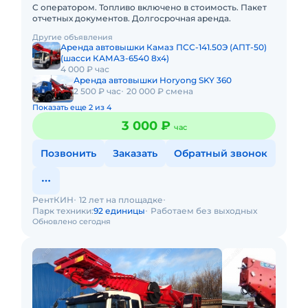
С оператором. Топливо включено в стоимость. Пакет
отчетных документов. Долгосрочная аренда.
Другие объявления
Аренда автовышки Камаз ПСС-141.50Э (АПТ-50)
(шасси КАМАЗ-6540 8х4)
4 000 ₽ час
Аренда автовышки Horyong SKY 360
2 500 ₽ час
20 000 ₽ смена
Показать еще 2 из 4
3 000 ₽
час
Позвонить
Заказать
Обратный звонок
РентКИН
12 лет на площадке
Парк техники:
92 единицы
Работаем без выходных
Обновлено сегодня