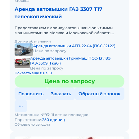
Москва
Аренда автовышки ГАЗ 3307 Т17
телескопический
Предоставляем в аренду автовышки с опытными
машинистами по Москве и Московской области.
Любой вид аренды. Долгосрочный, краткосрочный
Другие объявления
(почасовой, посменный) При
Аренда автовышки АГП-22.04 (ПСС-121.22)
Цена по запросу
Аренда автовышки ГринМаш ПСС-131.18Э
ГАЗ-3309 (1 каб.)
Цена по запросу
Показать еще 8 из 10
Цена по запросу
Позвонить
Заказать
Обратный звонок
Мехколонна №93
11 лет на площадке
Парк техники:
250 единиц
Обновлено сегодня