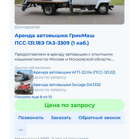
Домодедово
Аренда автовышки ГринМаш
ПСС-131.18Э ГАЗ-3309 (1 каб.)
Предоставляем в аренду автовышки с опытными
машинистами по Москве и Московской области.
Любой вид аренды. Долгосрочный, краткосрочный
Другие объявления
(почасовой, посменный) При
Аренда автовышки АГП-22.04 (ПСС-121.22)
Цена по запросу
Аренда автовышки Socage DAJ332
Цена по запросу
Показать еще 8 из 10
Цена по запросу
Позвонить
Заказать
Обратный звонок
Мехколонна №93
11 лет на площадке