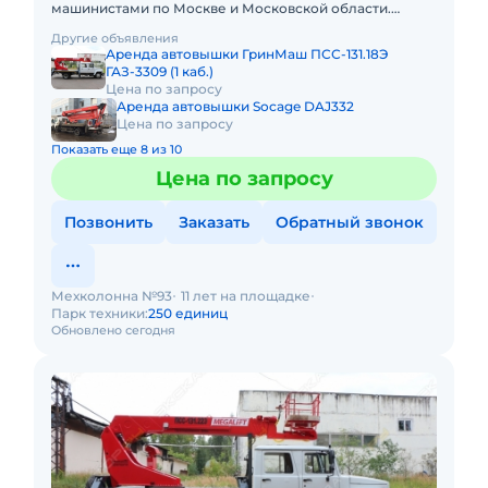
машинистами по Москве и Московской области.
Любой вид аренды. Долгосрочный, краткосрочный
Другие объявления
(почасовой, посменный) При
Аренда автовышки ГринМаш ПСС-131.18Э
ГАЗ-3309 (1 каб.)
Цена по запросу
Аренда автовышки Socage DAJ332
Цена по запросу
Показать еще 8 из 10
Цена по запросу
Позвонить
Заказать
Обратный звонок
Мехколонна №93
11 лет на площадке
Парк техники:
250 единиц
Обновлено сегодня