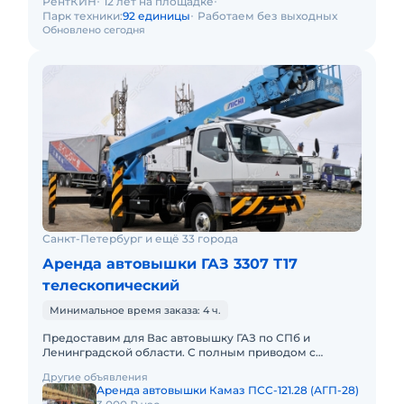
РентКИН
12 лет на площадке
Парк техники:
92 единицы
Работаем без выходных
Обновлено сегодня
Санкт-Петербург и ещё 33 города
Аренда автовышки ГАЗ 3307 Т17
телескопический
Минимальное время заказа: 4 ч.
Предоставим для Вас автовышку ГАЗ по СПб и
Ленинградской области. С полным приводом с
управлением в люльке. С телескопической стрелой:
Другие объявления
12, 15, 18, 22, 30, 23, 3
Аренда автовышки Камаз ПСС-121.28 (АГП-28)