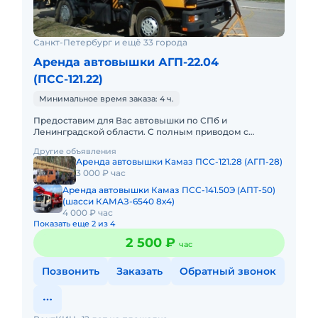
Санкт-Петербург и ещё 33 города
Аренда автовышки АГП-22.04
(ПСС-121.22)
Минимальное время заказа: 4 ч.
Предоставим для Вас автовышки по СПб и
Ленинградской области. С полным приводом с
управлением в люльке. С телескопической стрелой:
Другие объявления
12, 15, 18, 22, 30, 23, 35, 4
Аренда автовышки Камаз ПСС-121.28 (АГП-28)
3 000 ₽ час
Аренда автовышки Камаз ПСС-141.50Э (АПТ-50)
(шасси КАМАЗ-6540 8х4)
4 000 ₽ час
Показать еще 2 из 4
2 500 ₽
час
Позвонить
Заказать
Обратный звонок