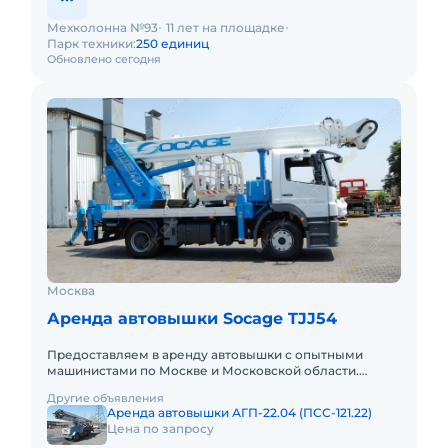
Мехколонна №93
11 лет на площадке
Парк техники:
250 единиц
Обновлено сегодня
Москва
Аренда автовышки Socage TJJ54
Предоставляем в аренду автовышки с опытными
машинистами по Москве и Московской области.
Любой вид аренды. Долгосрочный, краткосрочный
Другие объявления
(почасовой, посменный). Пр
Аренда автовышки АГП-22.04 (ПСС-121.22)
Цена по запросу