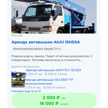
Москва
Аренда автовышки Aichi ISH50A
Минимальное время заказа: 7+1 ч.
Подача в день заказа. Пакет отчетных документов. С
оператором. Топливо включено в стоимость.
Долгосрочная аренда. Краткосрочная аренда. Техника
Другие объявления
с малой наработк
Аренда автовышки ЗИЛ ПСС-131.22Э
2 000 ₽ час
16 000 ₽ смена
Аренда автовышки ГАЗ 3307 Т17
телескопический
2 375 ₽ час
19 000 ₽ смена
Показать еще 15 из 17
2 000 ₽
час
16 000 ₽
смена