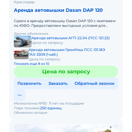
Краснодар
Аренда автовышки Dasan DAP 120
Сдаем в аренду автовышку Dasan DAP 120 с экипажем
по ЮФО. Предоставляем выгодные условия для
аренды автовышки Dasan DAP 120 в Южном
Другие объявления
федеральном округе. Кроме а
Аренда автовышки АГП-22.04 (ПСС-121.22)
Цена по запросу
Аренда автовышки ГринМаш ПСС-131.18Э
ГАЗ-3309 (1 каб.)
Цена по запросу
Показать еще 8 из 10
Цена по запросу
Позвонить
Заказать
Обратный звонок
Мехколонна №93
11 лет на площадке
Парк техники:
250 единиц
Обновлено сегодня