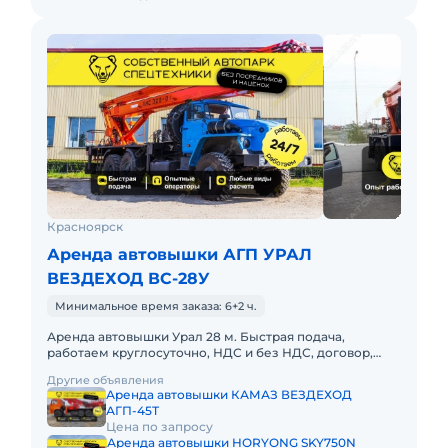
Красноярск
Аренда автовышки АГП УРАЛ
ВЕЗДЕХОД ВС-28У
Минимальное время заказа: 6+2 ч.
Аренда автовышки Урал 28 м. Быстрая подача,
работаем круглосуточно, НДС и без НДС, договор,
закрывающие документы. АРЕНДА АВТОВЫШКИ
Другие объявления
УРАЛ 28 МЕТРОВПредоставляем
Аренда автовышки КАМАЗ ВЕЗДЕХОД
АГП-45Т
Цена по запросу
Аренда автовышки HORYONG SKY750N