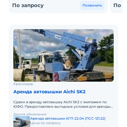
По запросу
По з
Позвонить
Краснодар
Аренда автовышки Aichi SK2
Сдаем в аренду автовышку Aichi SK2 с экипажем по
ЮФО. Предоставляем выгодные условия для аренды
автовышки Aichi SK2 в Южном федеральном округе.
Другие объявления
Кроме аренды спе
Аренда автовышки АГП-22.04 (ПСС-121.22)
Цена по запросу