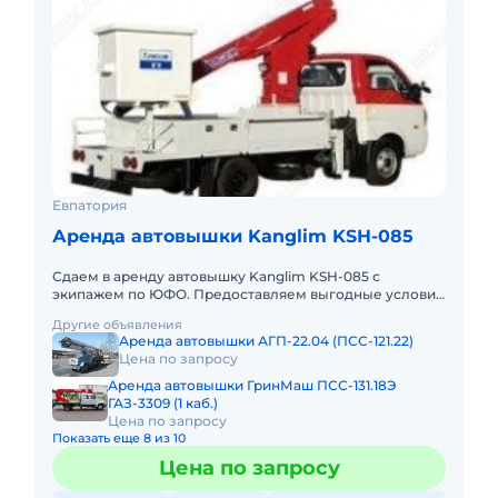
Евпатория
Аренда автовышки Kanglim KSH-085
Сдаем в аренду автовышку Kanglim KSH-085 с
экипажем по ЮФО. Предоставляем выгодные условия
для аренды автовышки Kanglim KSH-085 в Южном
Другие объявления
федеральном округе. Кром
Аренда автовышки АГП-22.04 (ПСС-121.22)
Цена по запросу
Аренда автовышки ГринМаш ПСС-131.18Э
ГАЗ-3309 (1 каб.)
Цена по запросу
Показать еще 8 из 10
Цена по запросу