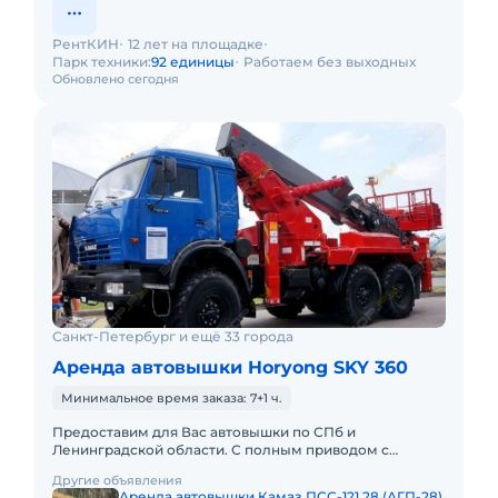
РентКИН
12 лет на площадке
Парк техники:
92 единицы
Работаем без выходных
Обновлено сегодня
Санкт-Петербург и ещё 33 города
Аренда автовышки Horyong SKY 360
Минимальное время заказа: 7+1 ч.
Предоставим для Вас автовышки по СПб и
Ленинградской области. С полным приводом с
управлением в люльке. С телескопической стрелой:
Другие объявления
12, 15, 18, 22, 30, 23, 35, 4
Аренда автовышки Камаз ПСС-121.28 (АГП-28)