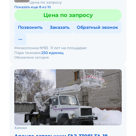
Цена по запросу
Показать еще 8 из 10
Цена по запросу
Позвонить
Заказать
Обратный звонок
Мехколонна №93
11 лет на площадке
Парк техники:
250 единиц
Обновлено сегодня
Химки