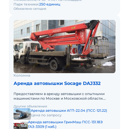
Парк техники:
250 единиц
Обновлено сегодня
Коломна
Аренда автовышки Socage DAJ332
Предоставляем в аренду автовышки с опытными
машинистами по Москве и Московской области.
Любой вид аренды. Долгосрочный, краткосрочный
Другие объявления
(почасовой, посменный) При
Аренда автовышки АГП-22.04 (ПСС-121.22)
Цена по запросу
Аренда автовышки ГринМаш ПСС-131.18Э
ГАЗ-3309 (1 каб.)