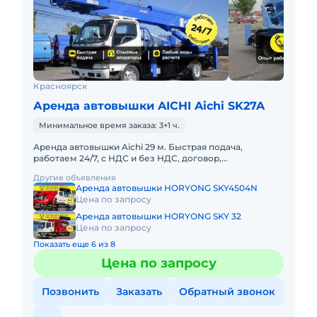
Красноярск
Аренда автовышки AICHI Aichi SK27A
Минимальное время заказа: 3+1 ч.
Аренда автовышки Aichi 29 м. Быстрая подача,
работаем 24/7, с НДС и без НДС, договор,
закрывающие документы. АРЕНДА АВТОВЫШКИ
Другие объявления
AICHI 29 МЕТРОВПредоставляем в ар
Аренда автовышки HORYONG SKY4504N
Цена по запросу
Аренда автовышки HORYONG SKY 32
Цена по запросу
Показать еще 6 из 8
Цена по запросу
Позвонить
Заказать
Обратный звонок