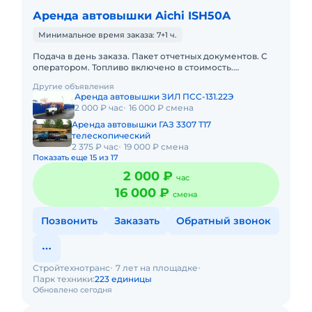
Аренда автовышки Aichi ISH50A
Минимальное время заказа: 7+1 ч.
Подача в день заказа. Пакет отчетных документов. С
оператором. Топливо включено в стоимость.
Долгосрочная аренда. Краткосрочная аренда. Техника
Другие объявления
с малой наработк
Аренда автовышки ЗИЛ ПСС-131.22Э
2 000 ₽ час
16 000 ₽ смена
Аренда автовышки ГАЗ 3307 Т17
телескопический
2 375 ₽ час
19 000 ₽ смена
Показать еще 15 из 17
2 000 ₽
час
16 000 ₽
смена
Позвонить
Заказать
Обратный звонок
Стройтехнотранс
7 лет на площадке
Парк техники:
223 единицы
Обновлено сегодня