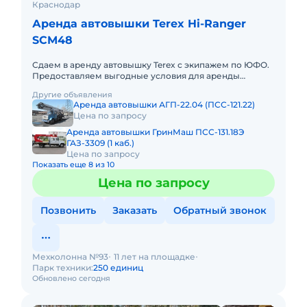
Краснодар
Аренда автовышки Terex Hi-Ranger
SCM48
Сдаем в аренду автовышку Terex с экипажем по ЮФО.
Предоставляем выгодные условия для аренды
автовышки Terex в Южном федеральном округе.
Другие объявления
Кроме аренды спецтехник
Аренда автовышки АГП-22.04 (ПСС-121.22)
Цена по запросу
Аренда автовышки ГринМаш ПСС-131.18Э
ГАЗ-3309 (1 каб.)
Цена по запросу
Показать еще 8 из 10
Цена по запросу
Позвонить
Заказать
Обратный звонок
Мехколонна №93
11 лет на площадке
Парк техники:
250 единиц
Обновлено сегодня