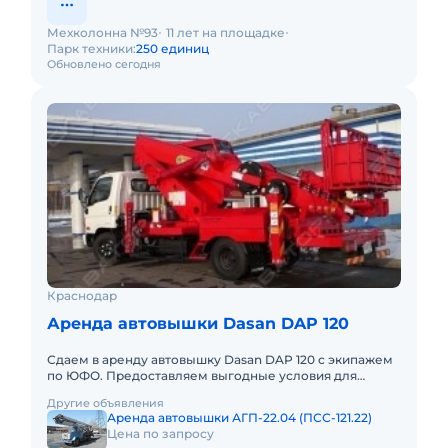
Мехколонна №93
11 лет на площадке
Парк техники:
250 единиц
Обновлено сегодня
Краснодар
Аренда автовышки Dasan DAP 120
Сдаем в аренду автовышку Dasan DAP 120 с экипажем
по ЮФО. Предоставляем выгодные условия для
аренды автовышки Dasan DAP 120 в Южном
Другие объявления
федеральном округе. Кроме а
Аренда автовышки АГП-22.04 (ПСС-121.22)
Цена по запросу