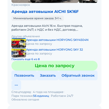
Красноярск
Аренда автовышки AICHI SK16F
Минимальное время заказа: 3+1 ч.
Аренда автовышки Aichi 16 м. Быстрая подача,
работаем 24/7, с НДС и без НДС, договор,
закрывающие документы. АРЕНДА АВТОВЫШКИ
Другие объявления
AICHI 16 МЕТРОВПредоставляем в ар
Аренда автовышки HORYONG SKY4504N
Цена по запросу
Аренда автовышки HORYONG SKY 32
Цена по запросу
Показать еще 6 из 8
Цена по запросу
Позвонить
Заказать
Обратный звонок
Спецподряд
4 года на площадке
Парк техники:
56 единиц
Работаем 24/7
Обновлено сегодня