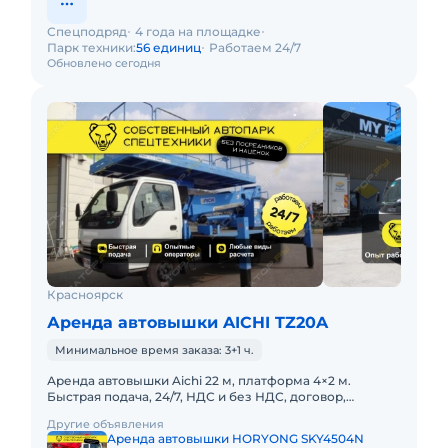
Спецподряд
4 года на площадке
Парк техники:
56 единиц
Работаем 24/7
Обновлено сегодня
Красноярск
Аренда автовышки AICHI TZ20A
Минимальное время заказа: 3+1 ч.
Аренда автовышки Aichi 22 м, платформа 4×2 м.
Быстрая подача, 24/7, НДС и без НДС, договор,
закрывающие документы. АРЕНДА АВТОВЫШКИ
Другие объявления
AICHI 22 МЕТРА С БОЛЬ
Аренда автовышки HORYONG SKY4504N