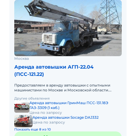
Москва
Аренда автовышки АГП-22.04
(ПСС-121.22)
Предоставляем в аренду автовышки с опытными
машинистами по Москве и Московской области.
Любой вид аренды. Долгосрочный, краткосрочный
Другие объявления
(почасовой, посменный) При
Аренда автовышки ГринМаш ПСС-131.18Э
ГАЗ-3309 (1 каб.)
Цена по запросу
Аренда автовышки Socage DAJ332
Цена по запросу
Показать еще 8 из 10