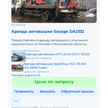
Коломна
Аренда автовышки Socage DAJ332
Предоставляем в аренду автовышки с опытными
машинистами по Москве и Московской области.
Любой вид аренды. Долгосрочный, краткосрочный
Другие объявления
(почасовой, посменный) При
Аренда автовышки АГП-22.04 (ПСС-121.22)
Цена по запросу
Аренда автовышки ГринМаш ПСС-131.18Э
ГАЗ-3309 (1 каб.)
Цена по запросу
Показать еще 8 из 10
Цена по запросу
Позвонить
Заказать
Обратный звонок
Мехколонна №93
11 лет на площадке