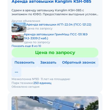
Аренда автовышки Kanglim KSH-085
Сдаем в аренду автовышку Kanglim KSH-085 с
экипажем по ЮФО. Предоставляем выгодные условия
для аренды автовышки Kanglim KSH-085 в Южном
Другие объявления
федеральном округе. Кром
Аренда автовышки АГП-22.04 (ПСС-121.22)
Цена по запросу
Аренда автовышки ГринМаш ПСС-131.18Э
ГАЗ-3309 (1 каб.)
Цена по запросу
Показать еще 8 из 10
Цена по запросу
Позвонить
Заказать
Обратный звонок
Мехколонна №93
11 лет на площадке
Парк техники:
250 единиц
Обновлено сегодня