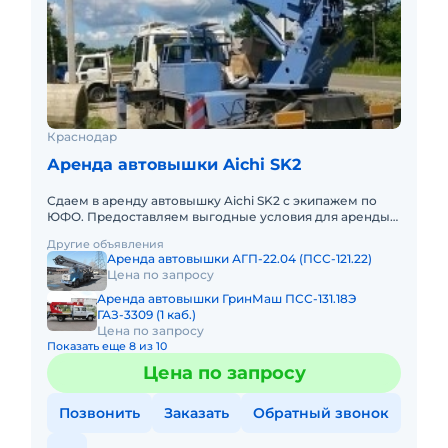
Краснодар
Аренда автовышки Aichi SK2
Сдаем в аренду автовышку Aichi SK2 с экипажем по
ЮФО. Предоставляем выгодные условия для аренды
автовышки Aichi SK2 в Южном федеральном округе.
Другие объявления
Кроме аренды спе
Аренда автовышки АГП-22.04 (ПСС-121.22)
Цена по запросу
Аренда автовышки ГринМаш ПСС-131.18Э
ГАЗ-3309 (1 каб.)
Цена по запросу
Показать еще 8 из 10
Цена по запросу
Позвонить
Заказать
Обратный звонок