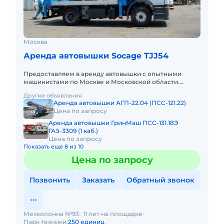
Москва
Аренда автовышки Socage TJJ54
Предоставляем в аренду автовышки с опытными
машинистами по Москве и Московской области.
Любой вид аренды. Долгосрочный, краткосрочный
Другие объявления
(почасовой, посменный). Пр
Аренда автовышки АГП-22.04 (ПСС-121.22)
Цена по запросу
Аренда автовышки ГринМаш ПСС-131.18Э
ГАЗ-3309 (1 каб.)
Цена по запросу
Показать еще 8 из 10
Цена по запросу
Позвонить
Заказать
Обратный звонок
Мехколонна №93
11 лет на площадке
Парк техники:
250 единиц