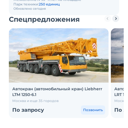
Парк техники:
250 единиц
Обновлено сегодня
Спецпредложения
Автокран (автомобильный кран) Liebherr
Авток
LTM 1250-6.1
LRT 110
Москва и еще 35 городов
Москва
По запросу
По з
Позвонить