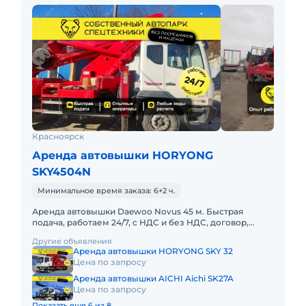
Красноярск
Аренда автовышки HORYONG
SKY4504N
Минимальное время заказа: 6+2 ч.
Аренда автовышки Daewoo Novus 45 м. Быстрая
подача, работаем 24/7, с НДС и без НДС, договор,
закрывающие документы. АРЕНДА АВТОВЫШКИ
Другие объявления
DAEWOO NOVUS 45 МЕТРОВПред
Аренда автовышки HORYONG SKY 32
Цена по запросу
Аренда автовышки AICHI Aichi SK27A
Цена по запросу
Показать еще 6 из 8