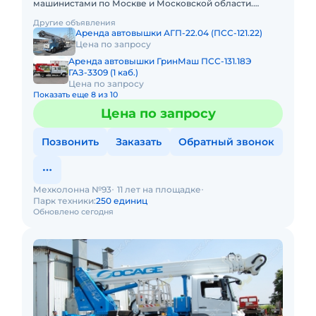
машинистами по Москве и Московской области.
Любой вид аренды. Долгосрочный, краткосрочный
Другие объявления
(почасовой, посменный) При
Аренда автовышки АГП-22.04 (ПСС-121.22)
Цена по запросу
Аренда автовышки ГринМаш ПСС-131.18Э
ГАЗ-3309 (1 каб.)
Цена по запросу
Показать еще 8 из 10
Цена по запросу
Позвонить
Заказать
Обратный звонок
Мехколонна №93
11 лет на площадке
Парк техники:
250 единиц
Обновлено сегодня