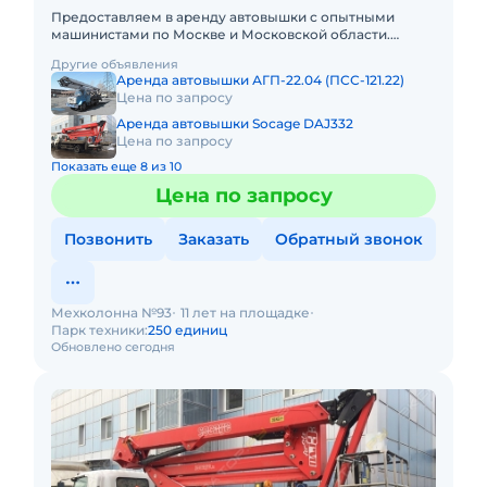
Предоставляем в аренду автовышки с опытными
машинистами по Москве и Московской области.
Любой вид аренды. Долгосрочный, краткосрочный
Другие объявления
(почасовой, посменный) При
Аренда автовышки АГП-22.04 (ПСС-121.22)
Цена по запросу
Аренда автовышки Socage DAJ332
Цена по запросу
Показать еще 8 из 10
Цена по запросу
Позвонить
Заказать
Обратный звонок
Мехколонна №93
11 лет на площадке
Парк техники:
250 единиц
Обновлено сегодня