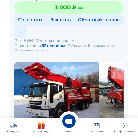
3 000 ₽
час
Позвонить
Заказать
Обратный звонок
РентКИН
12 лет на площадке
Парк техники:
92 единицы
Работаем без выходных
Обновлено сегодня
Санкт-Петербург и ещё 33 города
Аренда автовышки Камаз ПСС-141.50Э
Продажа
Нам 23 года!
Меню
Новости
Конференции
(АПТ-50) (шасси КАМАЗ-6540 8х4)