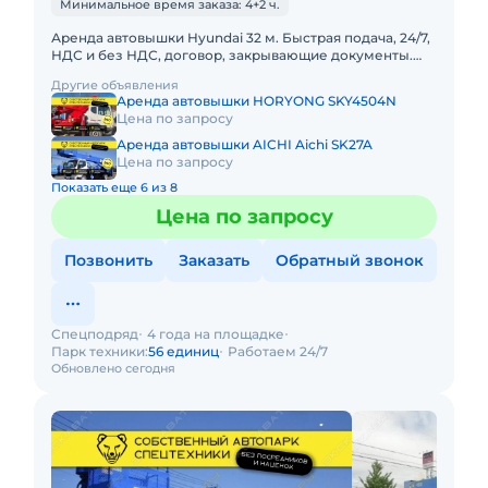
Минимальное время заказа: 4+2 ч.
Аренда автовышки Hyundai 32 м. Быстрая подача, 24/7,
НДС и без НДС, договор, закрывающие документы.
АРЕНДА АВТОВЫШКИ HYUNDAI 32
Другие объявления
МЕТРАПредоставляем в аренду авт
Аренда автовышки HORYONG SKY4504N
Цена по запросу
Аренда автовышки AICHI Aichi SK27A
Цена по запросу
Показать еще 6 из 8
Цена по запросу
Позвонить
Заказать
Обратный звонок
Спецподряд
4 года на площадке
Парк техники:
56 единиц
Работаем 24/7
Обновлено сегодня