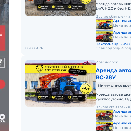
Аренда автовышки 
24/7, НДС и без 
АВТОВЫШКИ КАМА
Другие объявления
Аренда а
Цена по 
Аренда 
Цена по 
Показать еще 6 из 8
06.08.2026
Спецподряд
4 го
Красноярск
Аренда авт
ВС-28У
Минимальное время
Аренда автовышки 
круглосуточно, НД
документы. АРЕН
Другие объявления
МЕТРОВПредоста
Аренда 
Цена по 
Аренда 
Цена по 