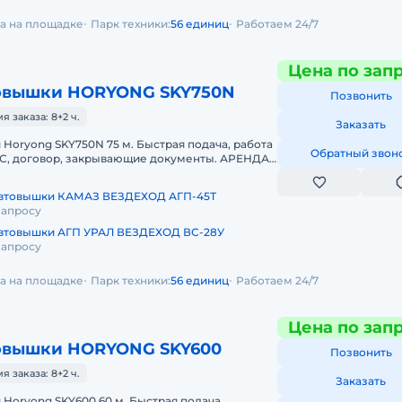
да на площадке
Парк техники:
56 единиц
Работаем 24/7
Цена по зап
овышки HORYONG SKY750N
Позвонить
 заказа: 8+2 ч.
Заказать
Horyong SKY750N 75 м. Быстрая подача, работа
Обратный звон
НДС, договор, закрывающие документы. АРЕНДА
ONG SKY750N 75 МЕТРОВПр
автовышки КАМАЗ ВЕЗДЕХОД АГП-45Т
запросу
втовышки АГП УРАЛ ВЕЗДЕХОД ВС-28У
запросу
да на площадке
Парк техники:
56 единиц
Работаем 24/7
Цена по зап
овышки HORYONG SKY600
Позвонить
 заказа: 8+2 ч.
Заказать
Horyong SKY600 60 м. Быстрая подача,