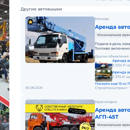
Другие автовышки
Москва
Аренда авто
Минимальное время 
Подача в день зак
Топливо включено 
Краткосрочная аре
Другие объявления
Аренда а
2 000 ₽ ч
Аренда а
2 375 ₽ ча
Показать еще 15 из 1
06.08.2026
Стройтехнотранс
Красноярск
Аренда ав
АГП-45Т
Минимальное время