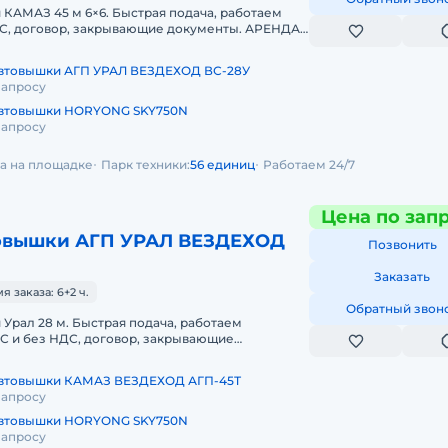
КАМАЗ 45 м 6×6. Быстрая подача, работаем
НДС, договор, закрывающие документы. АРЕНДА
З 45 МЕТРОВ ВЕЗДЕХОДП
втовышки АГП УРАЛ ВЕЗДЕХОД ВС-28У
запросу
автовышки HORYONG SKY750N
запросу
да на площадке
Парк техники:
56 единиц
Работаем 24/7
Цена по зап
овышки АГП УРАЛ ВЕЗДЕХОД
Позвонить
Заказать
 заказа: 6+2 ч.
Обратный звон
Урал 28 м. Быстрая подача, работаем
С и без НДС, договор, закрывающие
ДА АВТОВЫШКИ УРАЛ 28
вляем
автовышки КАМАЗ ВЕЗДЕХОД АГП-45Т
запросу
автовышки HORYONG SKY750N
запросу