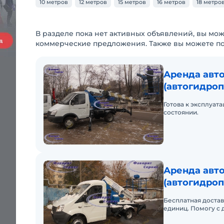
10 метров
12 метров
15 метров
16 метров
18 метро
В разделе пока нет активных объявлений, вы мож
коммерческие предложения. Также вы можете п
Аренда авт
(автогидроп
Готова к эксплуат
состоянии.
Аренда авт
(автогидроп
АГП 12
Бесплатная достав
единиц. Помогу с 