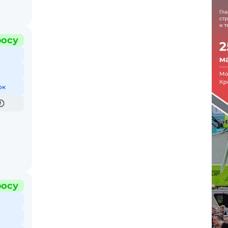
росу
ок
росу