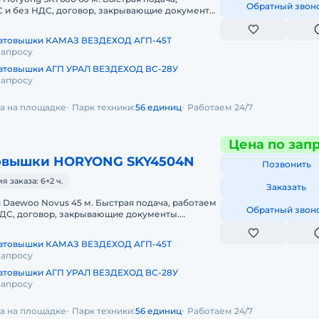
Обратный звон
С и без НДС, договор, закрывающие документы.
КИ HORYONG SKY600 60 МЕТРОВПр
автовышки КАМАЗ ВЕЗДЕХОД АГП-45Т
запросу
втовышки АГП УРАЛ ВЕЗДЕХОД ВС-28У
запросу
да на площадке
Парк техники:
56 единиц
Работаем 24/7
Цена по зап
овышки HORYONG SKY4504N
Позвонить
 заказа: 6+2 ч.
Заказать
Daewoo Novus 45 м. Быстрая подача, работаем
Обратный звон
 НДС, договор, закрывающие документы.
КИ DAEWOO NOVUS 45 МЕТРОВПред
автовышки КАМАЗ ВЕЗДЕХОД АГП-45Т
запросу
втовышки АГП УРАЛ ВЕЗДЕХОД ВС-28У
запросу
да на площадке
Парк техники:
56 единиц
Работаем 24/7