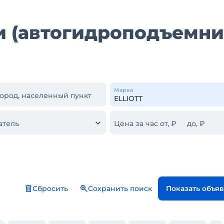
 (автогидроподъемни
Марка
город, населенный пункт
атель
Цена за час от, ₽
до, ₽
Сбросить
Сохранить поиск
Показать объя