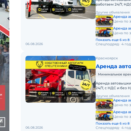
работаем 24/7, НД
АРЕНДА АВТОВЫШ
Другие объявления
Аренда 
Цена по 
Аренда а
Цена по 
Показать еще 6 из 8
06.08.2026
Спецподряд
4 го
Красноярск
Аренда авт
Минимальное время
Аренда автовышки 
24/7, с НДС и без
АРЕНДА АВТОВЫШ
Другие объявления
Аренда 
Цена по 
Аренда а
Цена по 
Показать еще 6 из 8
06.08.2026
Спецподряд
4 го