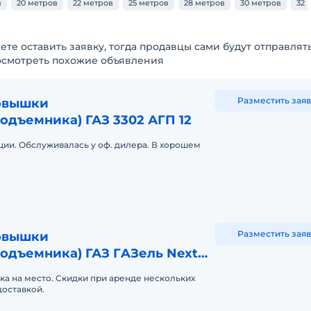
в
20 метров
22 метров
25 метров
28 метров
30 метров
32 
ете оставить заявку, тогда продавцы сами будут отправлят
осмотреть похожие объявления
Разместить заяв
овышки
одъемника) ГАЗ 3302 АГП 12
ации. Обслуживалась у оф. дилера. В хорошем
Разместить заяв
овышки
одъемника) ГАЗ ГAЗель Next
ка на место. Скидки при аренде нескольких
доставкой.