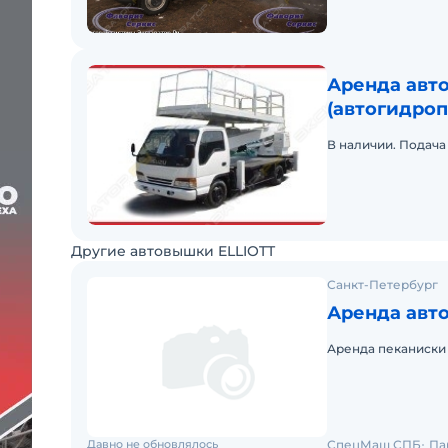
Аренда авт
(автогидроп
(автогидро
В наличии. Подача 
Другие автовышки ELLIOTT
Санкт-Петербург
Аренда авто
Аренда пеканиски а
Давно не обновлялось
СпецМаш СПБ
Па