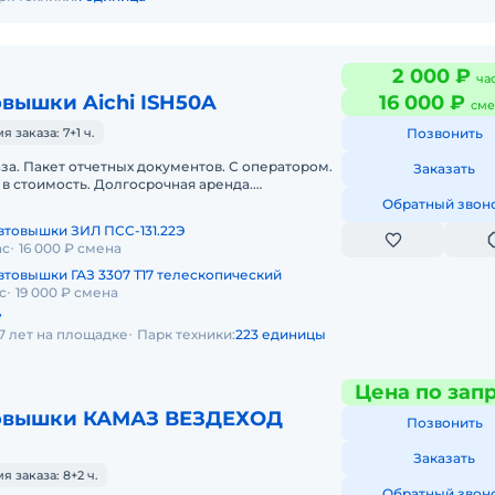
2 000 ₽
ча
вышки Aichi ISH50A
16 000 ₽
сме
заказа: 7+1 ч.
Позвонить
аза. Пакет отчетных документов. С оператором.
Заказать
в стоимость. Долгосрочная аренда.
нда. Техника с малой наработк
Обратный звон
втовышки ЗИЛ ПСС-131.22Э
ас
16 000 ₽ смена
втовышки ГАЗ 3307 Т17 телескопический
с
19 000 ₽ смена
7
7 лет на площадке
Парк техники:
223 единицы
Цена по зап
товышки КАМАЗ ВЕЗДЕХОД
Позвонить
Заказать
 заказа: 8+2 ч.
Обратный звон