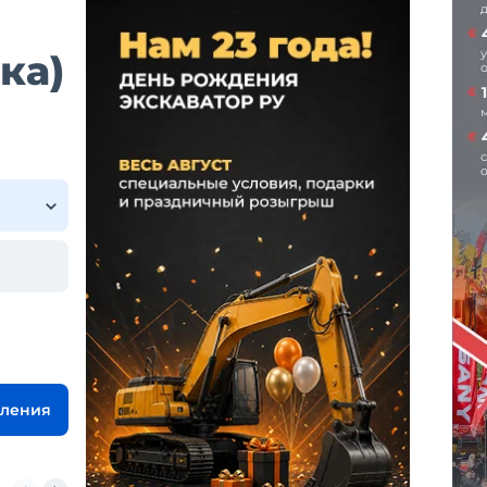
ка)
вления