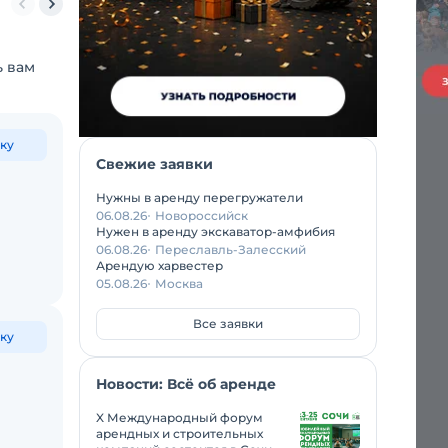
метров
36 метров
40 метров
42 метров
45 метров
50 метров
ь вам
ку
Свежие заявки
Нужны в аренду перегружатели
06.08.26
Новороссийск
Нужен в аренду экскаватор-амфибия
06.08.26
Переславль-Залесский
Арендую харвестер
05.08.26
Москва
Все заявки
ку
Новости: Всё об аренде
X Международный форум
арендных и строительных