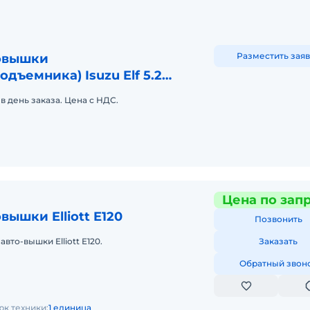
Разместить заяв
овышки
одъемника) Isuzu Elf 5.2
подъемник)
в день заказа. Цена с НДС.
Цена по зап
вышки Elliott E120
Позвонить
вто-вышки Elliott E120.
Заказать
Обратный звон
рк техники:
1 единица