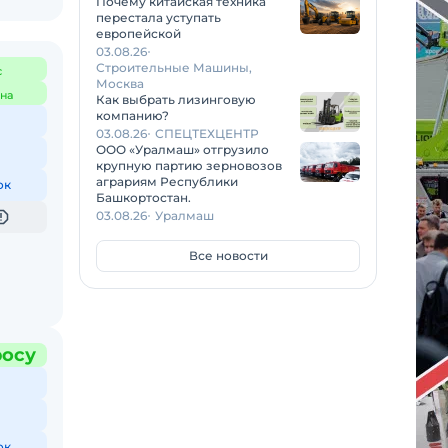
Почему китайская техника
перестала уступать
европейской
03.08.26
Строительные Машины,
с
Москва
на
Как выбрать лизинговую
компанию?
03.08.26
СПЕЦТЕХЦЕНТР
ООО «Уралмаш» отгрузило
крупную партию зерновозов
аграриям Республики
ок
Башкортостан.
03.08.26
Уралмаш
Все новости
росу
ок