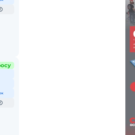
росу
ок