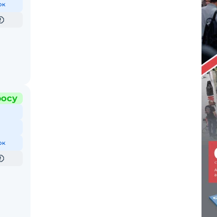
ок
росу
ок