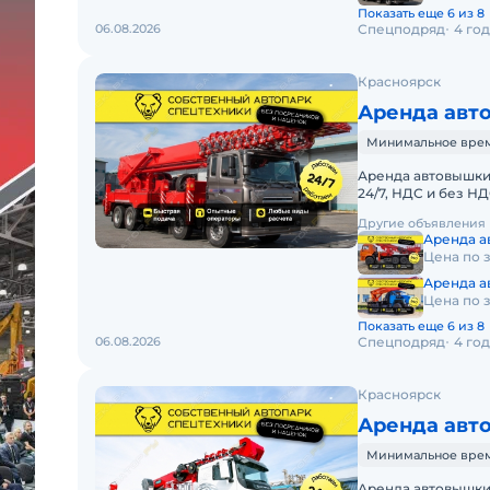
Показать еще 6 из 8
06.08.2026
Спецподряд
4 го
Красноярск
Аренда авт
Минимальное время
Аренда автовышки 
24/7, НДС и без 
АВТОВЫШКИ HORY
Другие объявления
Аренда 
Цена по 
Аренда а
Цена по 
Показать еще 6 из 8
06.08.2026
Спецподряд
4 го
Красноярск
Аренда авт
Минимальное время
Аренда автовышки 