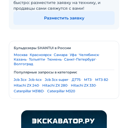
быстро: разместите заявку на технику, и
продавцы сами свяжутся с вами!
Разместить заявку
Бульдозеры SHANTUI в России
Москва
Красноярск
Самара
Уфа
Челябинск
Казань
Тольятти
Тюмень
Санкт-Петербург
Волгоград
Популярные запросы в категории:
Jcb 3cх
Jcb 4сх
Jcb 3cx super
ДТ75
МТЗ
МТЗ 82
Hitachi ZX 240
Hitachi ZX 280
Hitachi ZX 330
Caterpillar M318D
Caterpillar M320