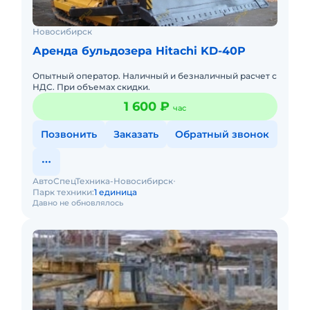
Новосибирск
Аренда бульдозера Hitachi KD-40P
Опытный оператор. Наличный и безналичный расчет с
НДС. При объемах скидки.
1 600 ₽
час
Позвонить
Заказать
Обратный звонок
АвтоСпецТехника-Новосибирск
Парк техники:
1 единица
Давно не обновлялось