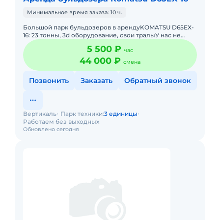
Минимальное время заказа: 10 ч.
Большой парк бульдозеров в арендуKOMATSU D65EX-
16: 23 тонны, 3d оборудование, свои тралыУ нас не
одна единица техники, а целый парк мощных
5 500 ₽
час
бульдозеров. Подберем
44 000 ₽
смена
Позвонить
Заказать
Обратный звонок
Вертикаль
Парк техники:
3 единицы
Работаем без выходных
Обновлено сегодня