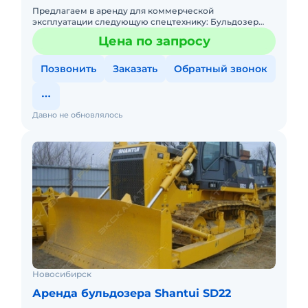
Предлагаем в аренду для коммерческой
эксплуатации следующую спецтехнику: Бульдозер
Shantui SD-16 (либо аналог) Имеем большой опыт
Цена по запросу
работы, высококвалифицирован
Позвонить
Заказать
Обратный звонок
Давно не обновлялось
Новосибирск
Аренда бульдозера Shantui SD22