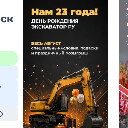
рск
к