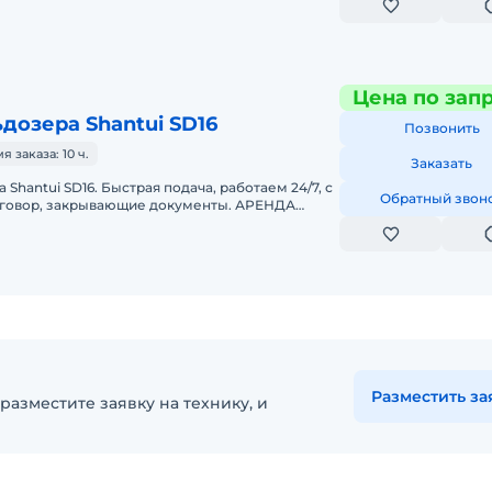
Цена по зап
дозера Shantui SD16
Позвонить
заказа: 10 ч.
Заказать
Shantui SD16. Быстрая подача, работаем 24/7, с
Обратный звон
оговор, закрывающие документы. АРЕНДА
UI SD16Предоставляем в а
Разместить за
разместите заявку на технику, и