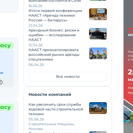
компаний состоится в Сочи
16.06.26
Итоги первой конференции
НААСТ «Аренда техники:
Россия — Беларусь»
21.04.26
Арендный бизнес: риски и
ошибки — исследование
НААСТ
росу
15.04.26
НААСТ проанализировала
российский рынок аренды
спецтехники
06.04.26
ок
Все новости
Новости компаний
Как увеличить срок службы
росу
ходовой части строительной
техники
05.08.26
Строительные Машины,
Москва