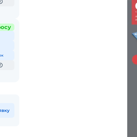
росу
ок
явку