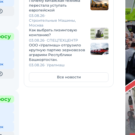
Почему китайская техника
ок
перестала уступать
европейской
03.08.26
Строительные Машины,
Москва
Как выбрать лизинговую
компанию?
росу
03.08.26
СПЕЦТЕХЦЕНТР
ООО «Уралмаш» отгрузило
крупную партию зерновозов
аграриям Республики
Башкортостан.
ок
03.08.26
Уралмаш
Все новости
росу
ок