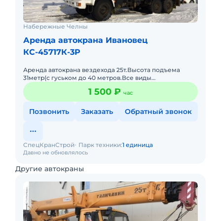
Набережные Челны
Аренда автокрана Ивановец
КС-45717К-3Р
Аренда автокрана вездехода 25т.Высота подъема
31метр(с гуськом до 40 метров.Все виды
грузоподъемных работ.Полный пакет документов
1 500 ₽
час
Ростехнадзора.Наличный,безнали
Позвонить
Заказать
Обратный звонок
СпецКранСтрой
Парк техники:
1 единица
Давно не обновлялось
Другие автокраны