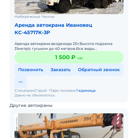
Набережные Челны
Аренда автокрана Ивановец
КС-45717К-3Р
Аренда автокрана вездехода 25т.Высота подъема
31метр(с гуськом до 40 метров.Все виды
грузоподъемных работ.Полный пакет документов
1 500 ₽
час
Ростехнадзора.Наличный,безнали
Позвонить
Заказать
Обратный звонок
СпецКранСтрой
Парк техники:
1 единица
Давно не обновлялось
Другие автокраны