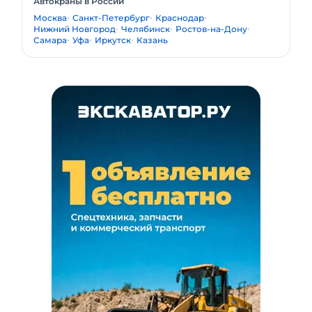
Автокраны в России
Москва
Санкт-Петербург
Краснодар
Нижний Новгород
Челябинск
Ростов-на-Дону
Самара
Уфа
Иркутск
Казань