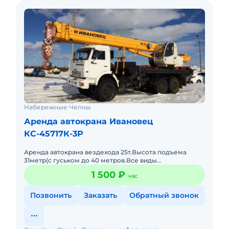
Набережные Челны
Аренда автокрана Ивановец
КС-45717К-3Р
Аренда автокрана вездехода 25т.Высота подъема
31метр(с гуськом до 40 метров.Все виды
грузоподъемных работ.Полный пакет документов
1 500 ₽
час
Ростехнадзора.Наличный,безнали
Позвонить
Заказать
Обратный звонок