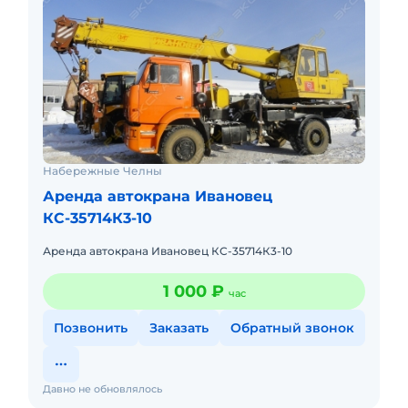
Набережные Челны
Аренда автокрана Ивановец
КС-35714К3-10
Аренда автокрана Ивановец КС-35714К3-10
1 000 ₽
час
Позвонить
Заказать
Обратный звонок
Давно не обновлялось