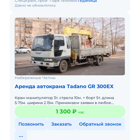
СпецКранСтрой
Парк техники:
1 единица
Давно не обновлялось
Набережные Челны
Аренда автокрана Tadano GR 300EX
Кран-манипулятор 3т. стрела 10м. + борт 5т. длина
5.75м. ширина 2.15м. Принимаем заявки в любое
время.
1 300 ₽
час
Позвонить
Заказать
Обратный звонок