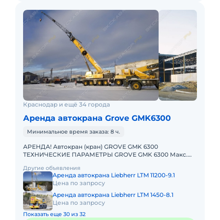
Краснодар и ещё 34 города
Аренда автокрана Grove GMK6300
Минимальное время заказа: 8 ч.
АРЕНДА! Автокран (кран) GROVE GMK 6300
ТЕХНИЧЕСКИЕ ПАРАМЕТРЫ GROVE GMK 6300 Макс.
грузоподъёмность: 300 т Телескопическая стрела: 60
Другие объявления
м Макс. высота подъёма
Аренда автокрана Liebherr LTM 11200-9.1
Цена по запросу
Аренда автокрана Liebherr LTM 1450-8.1
Цена по запросу
Показать еще 30 из 32