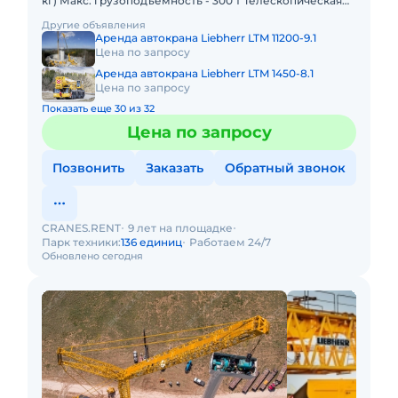
кг) Макс. грузоподъёмность - 300 т Телескопическая
стрела - 78 м Макс. высота подъёма - 114 м Макс. выл
Другие объявления
Аренда автокрана Liebherr LTM 11200-9.1
Цена по запросу
Аренда автокрана Liebherr LTM 1450-8.1
Цена по запросу
Показать еще 30 из 32
Цена по запросу
Позвонить
Заказать
Обратный звонок
CRANES.RENT
9 лет на площадке
Парк техники:
136 единиц
Работаем 24/7
Обновлено сегодня