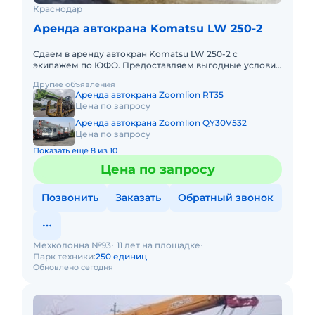
Краснодар
Аренда автокрана Komatsu LW 250-2
Сдаем в аренду автокран Komatsu LW 250-2 с
экипажем по ЮФО. Предоставляем выгодные условия
для аренды автокрана Komatsu LW 250-2 в Южном
Другие объявления
федеральном округе. Кро
Аренда автокрана Zoomlion RT35
Цена по запросу
Аренда автокрана Zoomlion QY30V532
Цена по запросу
Показать еще 8 из 10
Цена по запросу
Позвонить
Заказать
Обратный звонок
Мехколонна №93
11 лет на площадке
Парк техники:
250 единиц
Обновлено сегодня