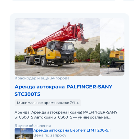
Краснодар и ещё 34 города
Аренда автокрана PALFINGER-SANY
STC300T5
Минимальное время заказа: 7+1 ч.
Аренда! Аренда автокрана (крана) PALFINGER-SANY
STC300T5 Автокран STC300T5 — универсальная
городская машина для широкого спектра работ (от
Другие объявления
строительства и ремон
Аренда автокрана Liebherr LTM 11200-9.1
Цена по запросу