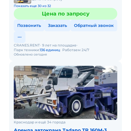
Показать еще 30 из 32
Цена по запросу
Позвонить
Заказать
Обратный звонок
CRANES.RENT
9 лет на площадке
Парк техники:
136 единиц
Работаем 24/7
Обновлено сегодня
Краснодар и ещё 34 города
Аренда автокрана Tadano TR 160M-3