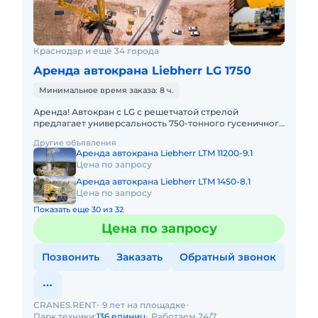
Краснодар и ещё 34 города
Аренда автокрана Liebherr LG 1750
Минимальное время заказа: 8 ч.
Аренда! Автокран с LG с решетчатой стрелой
предлагает универсальность 750-тонного гусеничного
крана в сочетании с мобильностью быстроходного
Другие объявления
автокрана. LIEBHER
Аренда автокрана Liebherr LTM 11200-9.1
Цена по запросу
Аренда автокрана Liebherr LTM 1450-8.1
Цена по запросу
Показать еще 30 из 32
Цена по запросу
Позвонить
Заказать
Обратный звонок
CRANES.RENT
9 лет на площадке
Парк техники:
136 единиц
Работаем 24/7