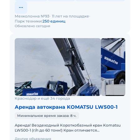
Мехколонна №93
11 лет на площадке
Парк техники:
250 единиц
Обновлено сегодня
Краснодар и ещё 34 города
Аренда автокрана KOMATSU LW500-1
Минимальное время заказа: 8 ч.
Аренда! Вездеходный Короткобазный кран Komatsu
LW500-1 (г/п до 60 тонн!) Кран отличается
исключительной компактностью и проходимостью по
Другие объявления