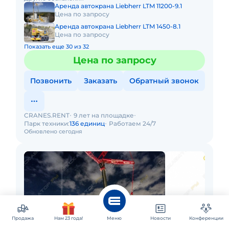
Технические хара
Аренда автокрана Liebherr LTM 11200-9.1
Цена по запросу
Аренда автокрана Liebherr LTM 1450-8.1
Цена по запросу
Показать еще 30 из 32
Цена по запросу
Позвонить
Заказать
Обратный звонок
CRANES.RENT
9 лет на площадке
Парк техники:
136 единиц
Работаем 24/7
Обновлено сегодня
Продажа
Нам 23 года!
Меню
Новости
Конференции