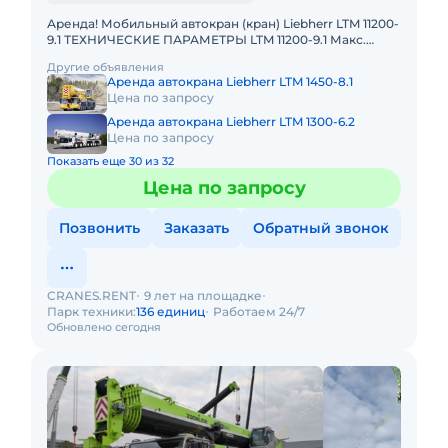
Аренда! Мобильный автокран (кран) Liebherr LTM 11200-
9.1 ТЕХНИЧЕСКИЕ ПАРАМЕТРЫ LTM 11200-9.1 Макс.
грузоподъёмность: 1200 т Телескопическая стрела: 100
Другие объявления
м Макс.
Аренда автокрана Liebherr LTM 1450-8.1
Цена по запросу
Аренда автокрана Liebherr LTM 1300-6.2
Цена по запросу
Показать еще 30 из 32
Цена по запросу
Позвонить
Заказать
Обратный звонок
CRANES.RENT
9 лет на площадке
Парк техники:
136 единиц
Работаем 24/7
Обновлено сегодня