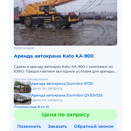
Краснодар
Аренда автокрана Kato KA-900
Сдаем в аренду автокран Kato KA-900 с экипажем по
ЮФО. Предоставляем выгодные условия для аренды
автокранa Kato KA-900 в Южном федеральном округе.
Другие объявления
Кроме аренды
Аренда автокрана Zoomlion RT35
Цена по запросу
Аренда автокрана Zoomlion QY30V532
Цена по запросу
Показать еще 8 из 10
Цена по запросу
Позвонить
Заказать
Обратный звонок