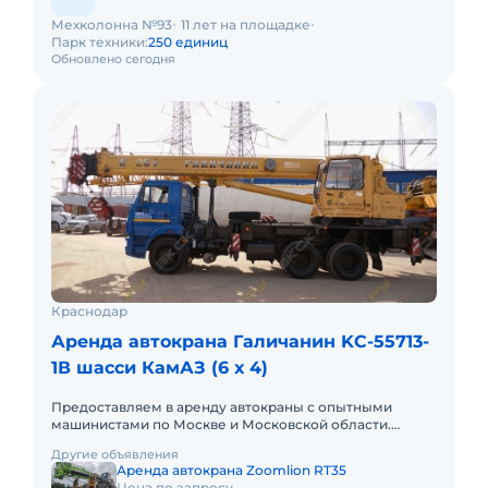
Мехколонна №93
11 лет на площадке
Парк техники:
250 единиц
Обновлено сегодня
Краснодар
Аренда автокрана Галичанин KC-55713-
1В шасси КамАЗ (6 х 4)
Предоставляем в аренду автокраны с опытными
машинистами по Москве и Московской области.
Любой вид аренды. Долгосрочный, краткосрочный
Другие объявления
(почасовой, посменный) При
Аренда автокрана Zoomlion RT35
Цена по запросу