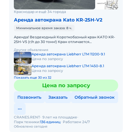
Краснодар и ещё 34 города
Аренда автокрана Kato KR-25H-V2
Минимальное время заказа: 8 ч.
Аренда! Вездеходный Короткобазный кран KATO KR-
25H-V5 (г/п до 30 тонн!) Кран отличается
исключительной компактностью и проходимостью по
Другие объявления
бездорожью. Техничес
Аренда автокрана Liebherr LTM 11200-9.1
Цена по запросу
Аренда автокрана Liebherr LTM 1450-8.1
Цена по запросу
Показать еще 30 из 32
Цена по запросу
Позвонить
Заказать
Обратный звонок
CRANES.RENT
9 лет на площадке
Парк техники:
136 единиц
Работаем 24/7
Обновлено сегодня