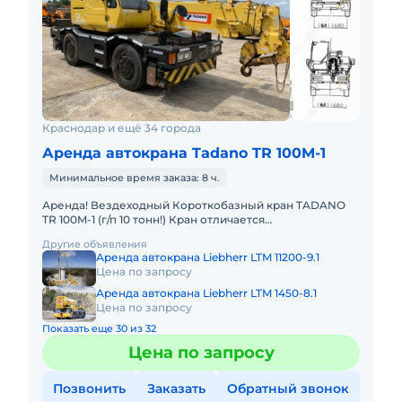
Краснодар и ещё 34 города
Аренда автокрана Tadano TR 100M-1
Минимальное время заказа: 8 ч.
Аренда! Вездеходный Короткобазный кран TADANO
TR 100M-1 (г/п 10 тонн!) Кран отличается
исключительной компактностью и проходимостью по
Другие объявления
бездорожью. Технические
Аренда автокрана Liebherr LTM 11200-9.1
Цена по запросу
Аренда автокрана Liebherr LTM 1450-8.1
Цена по запросу
Показать еще 30 из 32
Цена по запросу
Позвонить
Заказать
Обратный звонок