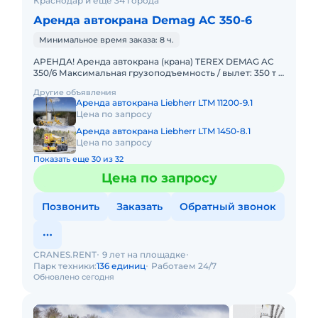
Краснодар и ещё 34 города
Аренда автокрана Demag AC 350-6
Минимальное время заказа: 8 ч.
АРЕНДА! Аренда автокрана (крана) TEREX DEMAG AC
350/6 Максимальная грузоподъемность / вылет: 350 т /
3 м Главная стрела: 14,2 – 56 м Удлинитель стрелы: 12,2
Другие объявления
Аренда автокрана Liebherr LTM 11200-9.1
Цена по запросу
Аренда автокрана Liebherr LTM 1450-8.1
Цена по запросу
Показать еще 30 из 32
Цена по запросу
Позвонить
Заказать
Обратный звонок
CRANES.RENT
9 лет на площадке
Парк техники:
136 единиц
Работаем 24/7
Обновлено сегодня