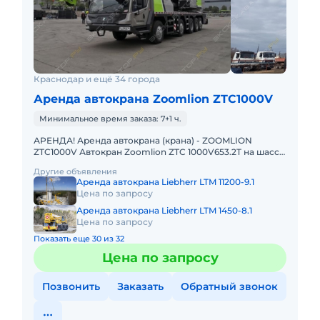
Краснодар и ещё 34 города
Аренда автокрана Zoomlion ZTC1000V
Минимальное время заказа: 7+1 ч.
АРЕНДА! Аренда автокрана (крана) - ZOOMLION
ZTC1000V Автокран Zoomlion ZTC 1000V653.2T на шасси
8х4, грузоподъемностью 100 т с основной стрелой 64,5
Другие объявления
м и удлин
Аренда автокрана Liebherr LTM 11200-9.1
Цена по запросу
Аренда автокрана Liebherr LTM 1450-8.1
Цена по запросу
Показать еще 30 из 32
Цена по запросу
Позвонить
Заказать
Обратный звонок