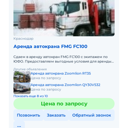
Краснодар
Аренда автокрана FMG FC100
Сдаем в аренду автокран FMG FC100 с экипажем по
ЮФО. Предоставляем выгодные условия для аренды
автокрана FMG FC100 в Южном федеральном округе.
Другие объявления
Кроме аренды спец
Аренда автокрана Zoomlion RT35
Цена по запросу
Аренда автокрана Zoomlion QY30V532
Цена по запросу
Показать еще 8 из 10
Цена по запросу
Позвонить
Заказать
Обратный звонок