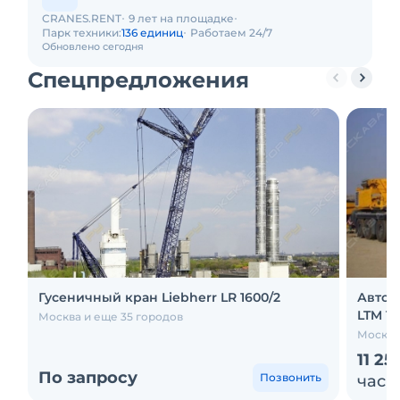
CRANES.RENT
9 лет на площадке
Парк техники:
136 единиц
Работаем 24/7
Обновлено сегодня
Спецпредложения
Гусеничный кран Liebherr LR 1600/2
Авток
LTM 15
Москва и еще 35 городов
Москва
11 25
По запросу
Позвонить
час