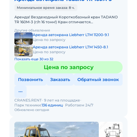
Минимальное время заказа: 8 ч.
Аренда! Вездеходный Короткобазный кран TADANO
TR 160M-3 (г/п 16 тонн!) Кран отличается
исключительной компактностью и проходимостью по
Другие объявления
бездорожью. Идеален в усл
Аренда автокрана Liebherr LTM 11200-9.1
Цена по запросу
Аренда автокрана Liebherr LTM 1450-8.1
Цена по запросу
Показать еще 30 из 32
Цена по запросу
Позвонить
Заказать
Обратный звонок
CRANES.RENT
9 лет на площадке
Парк техники:
136 единиц
Работаем 24/7
Обновлено сегодня