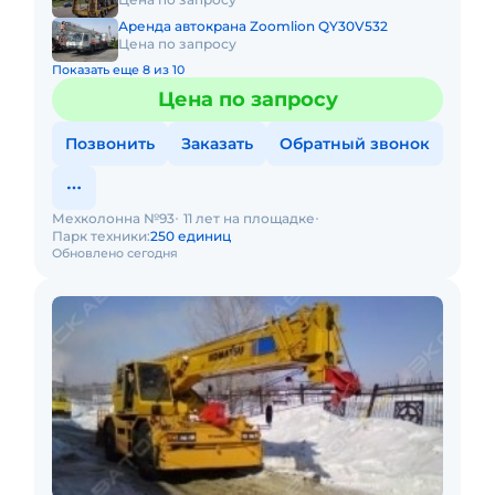
Аренда автокрана Zoomlion QY30V532
Цена по запросу
Показать еще 8 из 10
Цена по запросу
Позвонить
Заказать
Обратный звонок
Мехколонна №93
11 лет на площадке
Парк техники:
250 единиц
Обновлено сегодня