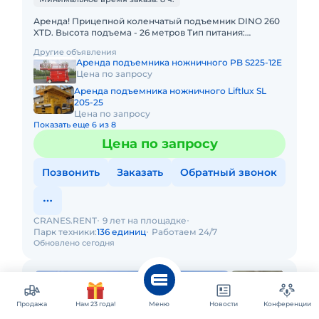
Аренда! Прицепной коленчатый подъемник DINO 260
XTD. Высота подъема - 26 метров Тип питания:
Эл.мотор от 220 В и дизельный двигатель. Подъемник
Другие объявления
в отличном
Аренда подъемника ножничного PB S225-12E
Цена по запросу
Аренда подъемника ножничного Liftlux SL
205-25
Цена по запросу
Показать еще 6 из 8
Цена по запросу
Позвонить
Заказать
Обратный звонок
CRANES.RENT
9 лет на площадке
Парк техники:
136 единиц
Работаем 24/7
Обновлено сегодня
Продажа
Нам 23 года!
Меню
Новости
Конференции