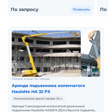
По запросу
По з
Позвонить
Казань и ещё 34 города
Аренда подъемника коленчатого
Haulotte HA 32 PX
Минимальное время заказа: 24 ч.
Аренда! Самоходный коленчатый дизельный
подъемник Haulotte HA32PX (32m) Высота подъема