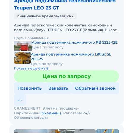
Аренда подъемника телескопического
Teupen LEO 23 GT
Минимальное время заказа: 24 ч.
Аренда! Телескопический коленчатый самоходный
подъемник(паук) TEUPEN LEO 23 GT (Германия). Высота
подъема 23 м, Горизонтальный вылет 11 м. Тип питания:
Другие объявления
Дизель +
Аренда подъемника ножничного PB S225-12E
Цена по запросу
Аренда подъемника ножничного Liftlux SL
205-25
Цена по запросу
Показать еще 6 из 8
Цена по запросу
Позвонить
Заказать
Обратный звонок
CRANES.RENT
9 лет на площадке
Парк техники:
136 единиц
Работаем 24/7
Обновлено сегодня