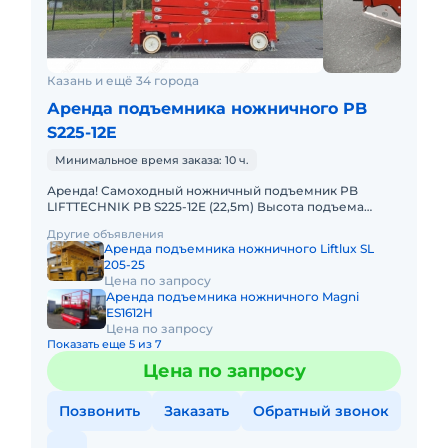
Казань и ещё 34 города
Аренда подъемника ножничного PB
S225-12E
Минимальное время заказа: 10 ч.
Аренда! Самоходный ножничный подъемник PB
LIFTTECHNIK PB S225-12E (22,5m) Высота подъема
платформы, рабочая: 22.50м Размер платформы:
Другие объявления
ширина 1,22 x длина 4m
Аренда подъемника ножничного Liftlux SL
205-25
Цена по запросу
Аренда подъемника ножничного Magni
ES1612H
Цена по запросу
Показать еще 5 из 7
Цена по запросу
Позвонить
Заказать
Обратный звонок