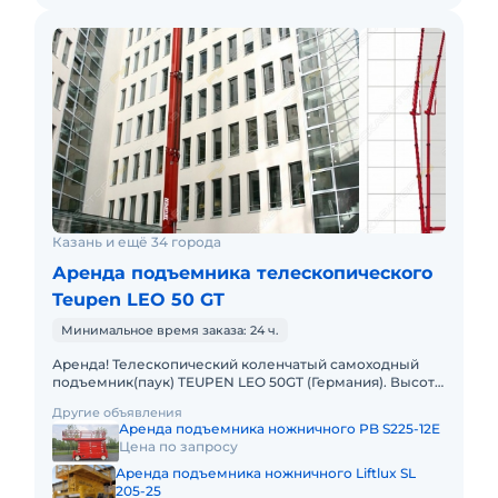
Казань и ещё 34 города
Аренда подъемника телескопического
Teupen LEO 50 GT
Минимальное время заказа: 24 ч.
Аренда! Телескопический коленчатый самоходный
подъемник(паук) TEUPEN LEO 50GT (Германия). Высота
подъема 50 м, Горизонтальный вылет 20 м. Тип
Другие объявления
питания: Дизель +
Аренда подъемника ножничного PB S225-12E
Цена по запросу
Аренда подъемника ножничного Liftlux SL
205-25