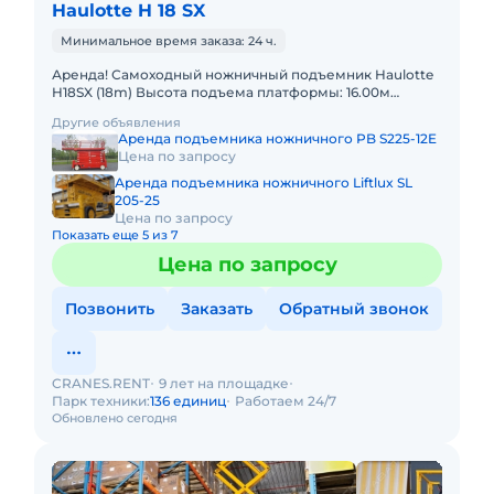
Haulotte H 18 SX
Минимальное время заказа: 24 ч.
Аренда! Самоходный ножничный подъемник Haulotte
H18SX (18m) Высота подъема платформы: 16.00м
Размер платформы: 1,89 x 4,00m Выдвижная секция
Другие объявления
платформы: 2 x 1
Аренда подъемника ножничного PB S225-12E
Цена по запросу
Аренда подъемника ножничного Liftlux SL
205-25
Цена по запросу
Показать еще 5 из 7
Цена по запросу
Позвонить
Заказать
Обратный звонок
CRANES.RENT
9 лет на площадке
Парк техники:
136 единиц
Работаем 24/7
Обновлено сегодня