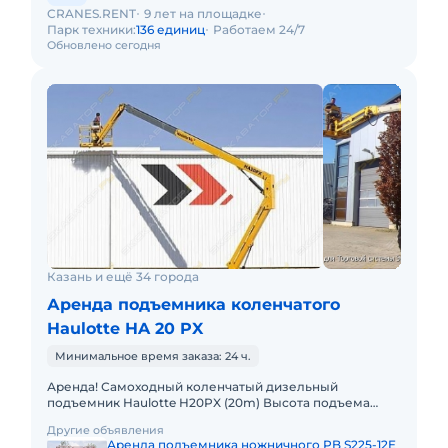
CRANES.RENT
9 лет на площадке
Парк техники:
136 единиц
Работаем 24/7
Обновлено сегодня
Казань и ещё 34 города
Аренда подъемника коленчатого
Haulotte HA 20 PX
Минимальное время заказа: 24 ч.
Аренда! Самоходный коленчатый дизельный
подъемник Haulotte H20PX (20m) Высота подъема
платформы: 20 м Размер платформы: 2,30m x 0,80m
Другие объявления
Вес: 12260кг Грузопо
Аренда подъемника ножничного PB S225-12E