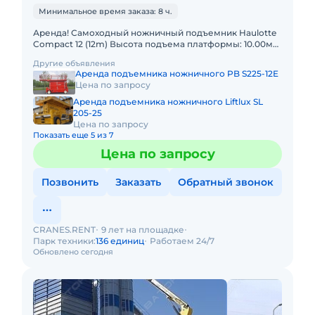
Минимальное время заказа: 8 ч.
Аренда! Самоходный ножничный подъемник Haulotte
Compact 12 (12m) Высота подъема платформы: 10.00м
Размер платформы: 1,20 x 2,30m Выдвижная секция
Другие объявления
платформы
Аренда подъемника ножничного PB S225-12E
Цена по запросу
Аренда подъемника ножничного Liftlux SL
205-25
Цена по запросу
Показать еще 5 из 7
Цена по запросу
Позвонить
Заказать
Обратный звонок
CRANES.RENT
9 лет на площадке
Парк техники:
136 единиц
Работаем 24/7
Обновлено сегодня