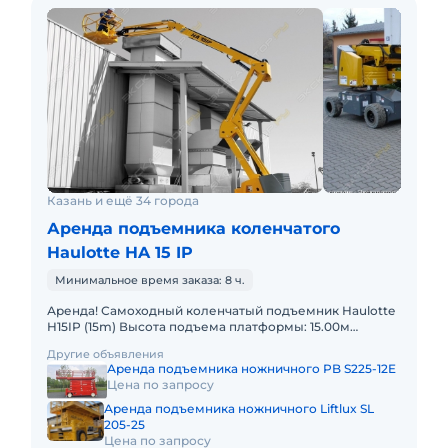
Казань и ещё 34 города
Аренда подъемника коленчатого
Haulotte HA 15 IP
Минимальное время заказа: 8 ч.
Аренда! Самоходный коленчатый подъемник Haulotte
H15IP (15m) Высота подъема платформы: 15.00м
Размер платформы: 1,20m x 0,80m Вес: 7100кг
Другие объявления
Грузоподъемность:
Аренда подъемника ножничного PB S225-12E
Цена по запросу
Аренда подъемника ножничного Liftlux SL
205-25
Цена по запросу