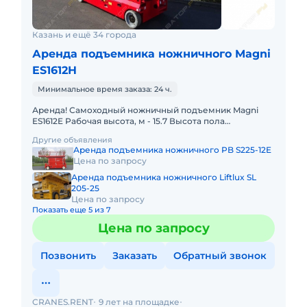
Казань и ещё 34 города
Аренда подъемника ножничного Magni
ES1612H
Минимальное время заказа: 24 ч.
Аренда! Самоходный ножничный подъемник Magni
ES1612E Рабочая высота, м - 15.7 Высота пола
платформы, м - 13.7 Максимальная грузоподъемность,
Другие объявления
кг - 200 Вес по
Аренда подъемника ножничного PB S225-12E
Цена по запросу
Аренда подъемника ножничного Liftlux SL
205-25
Цена по запросу
Показать еще 5 из 7
Цена по запросу
Позвонить
Заказать
Обратный звонок
CRANES.RENT
9 лет на площадке