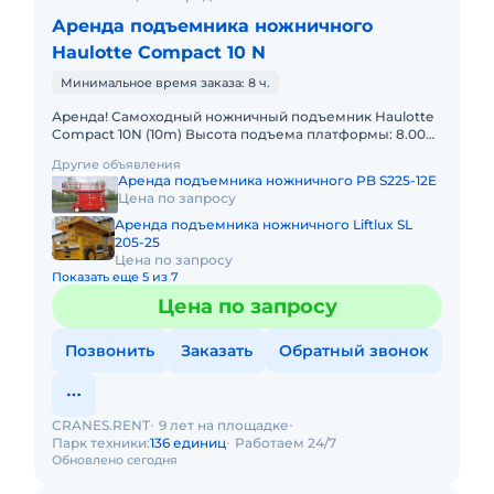
Аренда подъемника ножничного
Haulotte Compact 10 N
Минимальное время заказа: 8 ч.
Аренда! Самоходный ножничный подъемник Haulotte
Compact 10N (10m) Высота подъема платформы: 8.00м
Размер платформы: 0,80 x 2,30m Выдвижная секция
Другие объявления
платформы:
Аренда подъемника ножничного PB S225-12E
Цена по запросу
Аренда подъемника ножничного Liftlux SL
205-25
Цена по запросу
Показать еще 5 из 7
Цена по запросу
Позвонить
Заказать
Обратный звонок
CRANES.RENT
9 лет на площадке
Парк техники:
136 единиц
Работаем 24/7
Обновлено сегодня