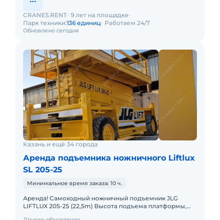
CRANES.RENT
9 лет на площадке
Парк техники:
136 единиц
Работаем 24/7
Обновлено сегодня
Казань и ещё 34 города
Аренда подъемника ножничного Liftlux
SL 205-25
Минимальное время заказа: 10 ч.
Аренда! Самоходный ножничный подъемник JLG
LIFTLUX 205-25 (22,5m) Высота подъема платформы,
рабочая: 22.50м Размер платформы: 2,55 x 5,7m
Другие объявления