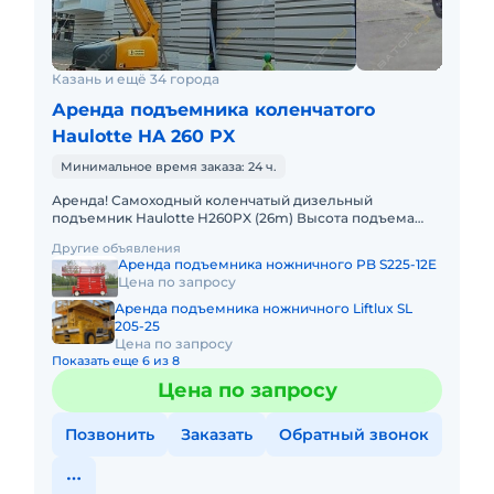
Казань и ещё 34 города
Аренда подъемника коленчатого
Haulotte HA 260 PX
Минимальное время заказа: 24 ч.
Аренда! Самоходный коленчатый дизельный
подъемник Haulotte H260PX (26m) Высота подъема
платформы: 26 м Размер платформы: 2,44m x 0,80m
Другие объявления
Вес: 15950кг Грузоп
Аренда подъемника ножничного PB S225-12E
Цена по запросу
Аренда подъемника ножничного Liftlux SL
205-25
Цена по запросу
Показать еще 6 из 8
Цена по запросу
Позвонить
Заказать
Обратный звонок