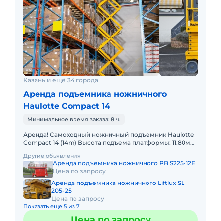
Казань и ещё 34 города
Аренда подъемника ножничного
Haulotte Compact 14
Минимальное время заказа: 8 ч.
Аренда! Самоходный ножничный подъемник Haulotte
Compact 14 (14m) Высота подъема платформы: 11.80м
Размер платформы: 1,20 x 2,30m Выдвижная секция
Другие объявления
платформы:
Аренда подъемника ножничного PB S225-12E
Цена по запросу
Аренда подъемника ножничного Liftlux SL
205-25
Цена по запросу
Показать еще 5 из 7
Цена по запросу