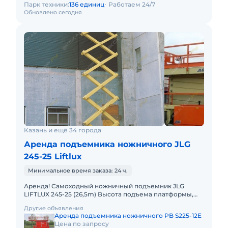
Парк техники:
136 единиц
Работаем 24/7
Обновлено сегодня
Казань и ещё 34 города
Аренда подъемника ножничного JLG
245-25 Liftlux
Минимальное время заказа: 24 ч.
Аренда! Самоходный ножничный подъемник JLG
LIFTLUX 245-25 (26,5m) Высота подъема платформы,
рабочая: 26.50м Размер платформы: 2,50 x 5,78m
Другие объявления
Выдвижная секция п
Аренда подъемника ножничного PB S225-12E
Цена по запросу