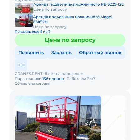
Выдвижная секция
Аренда подъемника ножничного PB S225-12E
Цена по запросу
Аренда подъемника ножничного Magni
ES1612H
Цена по запросу
Показать еще 5 из 7
Цена по запросу
Позвонить
Заказать
Обратный звонок
CRANES.RENT
9 лет на площадке
Парк техники:
136 единиц
Работаем 24/7
Обновлено сегодня