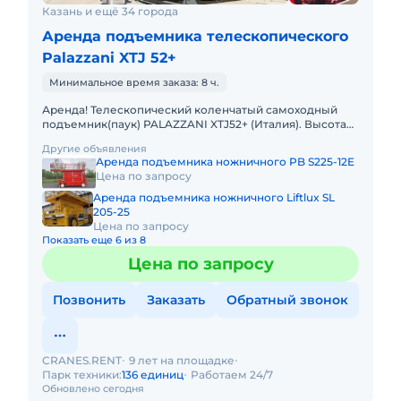
Казань и ещё 34 города
Аренда подъемника телескопического
Palazzani XTJ 52+
Минимальное время заказа: 8 ч.
Аренда! Телескопический коленчатый самоходный
подъемник(паук) PALAZZANI XTJ52+ (Италия). Высота
подъема 52 м, Горизонтальный вылет 20 м. Тип
Другие объявления
питания: Дизель + Э
Аренда подъемника ножничного PB S225-12E
Цена по запросу
Аренда подъемника ножничного Liftlux SL
205-25
Цена по запросу
Показать еще 6 из 8
Цена по запросу
Позвонить
Заказать
Обратный звонок
CRANES.RENT
9 лет на площадке
Парк техники:
136 единиц
Работаем 24/7
Обновлено сегодня