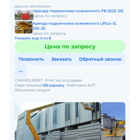
платформы: 32 м Размер платформы: 2,44 x 0,80m Вес:
Другие объявления
20900кг Грузопо
Аренда подъемника ножничного PB S225-12E
Цена по запросу
Аренда подъемника ножничного Liftlux SL
205-25
Цена по запросу
Показать еще 6 из 8
Цена по запросу
Позвонить
Заказать
Обратный звонок
CRANES.RENT
9 лет на площадке
Парк техники:
136 единиц
Работаем 24/7
Обновлено сегодня