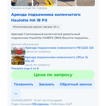
Казань и ещё 34 города
Аренда подъемника коленчатого
Haulotte HA 18 PX
Минимальное время заказа: 24 ч.
Аренда! Самоходный коленчатый дизельный
подъемник Haulotte HA18PX (18M) Высота подъема
платформы: 15.30м Размер платформы: 2,30m x 0,80m
Другие объявления
Вес: 8120кг Грузопо
Аренда подъемника ножничного PB S225-12E
Цена по запросу
Аренда подъемника ножничного Liftlux SL
205-25
Цена по запросу
Показать еще 6 из 8
Цена по запросу
Позвонить
Заказать
Обратный звонок
CRANES.RENT
9 лет на площадке
Парк техники:
136 единиц
Работаем 24/7