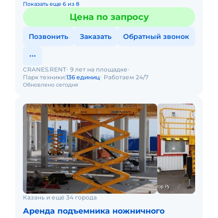
Показать еще 6 из 8
Цена по запросу
Позвонить
Заказать
Обратный звонок
CRANES.RENT
9 лет на площадке
Парк техники:
136 единиц
Работаем 24/7
Обновлено сегодня
Казань и ещё 34 города
Аренда подъемника ножничного