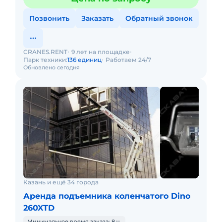
Позвонить
Заказать
Обратный звонок
CRANES.RENT
9 лет на площадке
Парк техники:
136 единиц
Работаем 24/7
Обновлено сегодня
Казань и ещё 34 города
Аренда подъемника коленчатого Dino
260XTD
Минимальное время заказа: 8 ч.