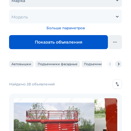
Марка
Модель
Больше параметров
Показать объявления
Автовышки
Подъемники фасадные
Подъемники коленчатые
Найдено 28 объявлений