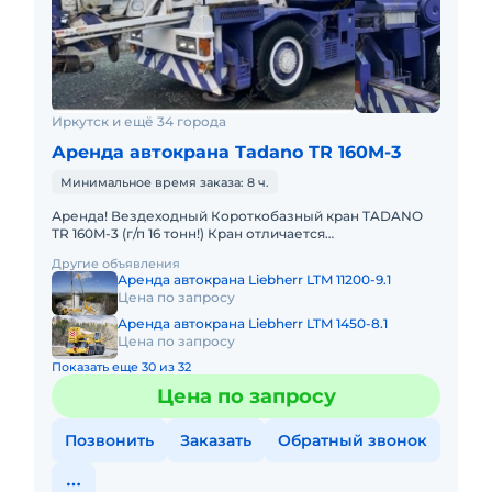
Иркутск и ещё 34 города
Аренда автокрана Tadano TR 160M-3
Минимальное время заказа: 8 ч.
Аренда! Вездеходный Короткобазный кран TADANO
TR 160M-3 (г/п 16 тонн!) Кран отличается
исключительной компактностью и проходимостью по
Другие объявления
бездорожью. Идеален в усл
Аренда автокрана Liebherr LTM 11200-9.1
Цена по запросу
Аренда автокрана Liebherr LTM 1450-8.1
Цена по запросу
Показать еще 30 из 32
Цена по запросу
Позвонить
Заказать
Обратный звонок