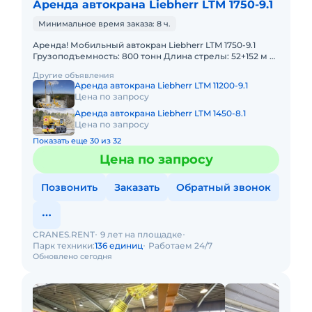
Аренда автокрана Liebherr LTM 1750-9.1
Минимальное время заказа: 8 ч.
Аренда! Мобильный автокран Liebherr LTM 1750-9.1
Грузоподъемность: 800 тонн Длина стрелы: 52+152 м В
наличии! Полный комплект документов:
Другие объявления
Свидетельство о ре
Аренда автокрана Liebherr LTM 11200-9.1
Цена по запросу
Аренда автокрана Liebherr LTM 1450-8.1
Цена по запросу
Показать еще 30 из 32
Цена по запросу
Позвонить
Заказать
Обратный звонок
CRANES.RENT
9 лет на площадке
Парк техники:
136 единиц
Работаем 24/7
Обновлено сегодня