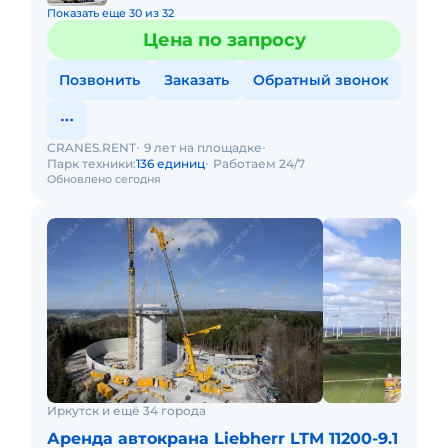
Показать еще 30 из 32
Цена по запросу
Позвонить
Заказать
Обратный звонок
CRANES.RENT
9 лет на площадке
Парк техники:
136 единиц
Работаем 24/7
Обновлено сегодня
Иркутск и ещё 34 города
Аренда автокрана Liebherr LTM 11200-9.1