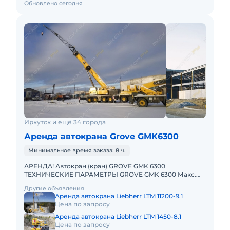
Обновлено сегодня
Иркутск и ещё 34 города
Аренда автокрана Grove GMK6300
Минимальное время заказа: 8 ч.
АРЕНДА! Автокран (кран) GROVE GMK 6300
ТЕХНИЧЕСКИЕ ПАРАМЕТРЫ GROVE GMK 6300 Макс.
грузоподъёмность: 300 т Телескопическая стрела: 60
Другие объявления
м Макс. высота подъёма
Аренда автокрана Liebherr LTM 11200-9.1
Цена по запросу
Аренда автокрана Liebherr LTM 1450-8.1
Цена по запросу