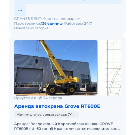
CRANES.RENT
9 лет на площадке
Парк техники:
136 единиц
Работаем 24/7
Обновлено сегодня
Иркутск и ещё 34 города
Аренда автокрана Grove RT600E
Минимальное время заказа: 7+1 ч.
Аренда! Вездеходный Короткобазный кран GROVE
RT600E (г/п 60 тонн!) Кран отличается исключительной
маневренностью и проходимостью по бездорожью.