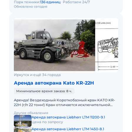
Парк техники:
136 единиц
Работаем 24/7
Обновлено сегодня
Иркутск и ещё 34 города
Аренда автокрана Kato KR-22H
Минимальное время заказа: 8 ч.
Аренда! Вездеходный Короткобазный кран KATO KR-
22H (г/п 22 тонн!) Кран отличается исключительной
компактностью и проходимостью по бездорожью.
Другие объявления
Технические хара
Аренда автокрана Liebherr LTM 11200-9.1
Цена по запросу
Аренда автокрана Liebherr LTM 1450-8.1