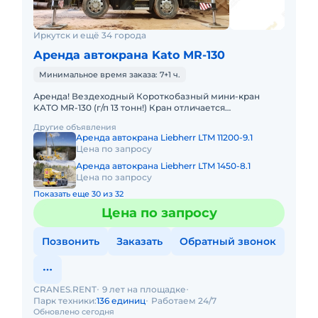
Иркутск и ещё 34 города
Аренда автокрана Kato MR-130
Минимальное время заказа: 7+1 ч.
Аренда! Вездеходный Короткобазный мини-кран
KATO MR-130 (г/п 13 тонн!) Кран отличается
исключительной компактностью и проходимостью.
Другие объявления
Технические характеристик
Аренда автокрана Liebherr LTM 11200-9.1
Цена по запросу
Аренда автокрана Liebherr LTM 1450-8.1
Цена по запросу
Показать еще 30 из 32
Цена по запросу
Позвонить
Заказать
Обратный звонок
CRANES.RENT
9 лет на площадке
Парк техники:
136 единиц
Работаем 24/7
Обновлено сегодня