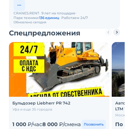
CRANES.RENT
9 лет на площадке
Парк техники:
136 единиц
Работаем 24/7
Обновлено сегодня
Спецпредложения
Бульдозер Liebherr PR 742
Авток
LTM 112
Уфа и еще 35 городов
Москва
1 000
₽/час
8 000
₽/смена
По з
Позвонить