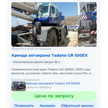
Иркутск и ещё 14 городов
Аренда автокрана Tadano GR 550EX
Минимальное время заказа: 36 ч.
Пневмоколесный кран Tadano GR-550EX, 2009 года
выпуска, основная стрела 42м, жесткий гусек 17м, 4
WD, короткая база. Не габарит. Передвижение по
Другие объявления
дорогам общего
Аренда автокрана Tadano GR 550EX
Цена по запросу
Цена по запросу
Позвонить
Заказать
Обратный звонок