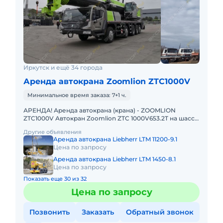
Иркутск и ещё 34 города
Аренда автокрана Zoomlion ZTC1000V
Минимальное время заказа: 7+1 ч.
АРЕНДА! Аренда автокрана (крана) - ZOOMLION
ZTC1000V Автокран Zoomlion ZTC 1000V653.2T на шасси
8х4, грузоподъемностью 100 т с основной стрелой 64,5
Другие объявления
м и удлин
Аренда автокрана Liebherr LTM 11200-9.1
Цена по запросу
Аренда автокрана Liebherr LTM 1450-8.1
Цена по запросу
Показать еще 30 из 32
Цена по запросу
Позвонить
Заказать
Обратный звонок