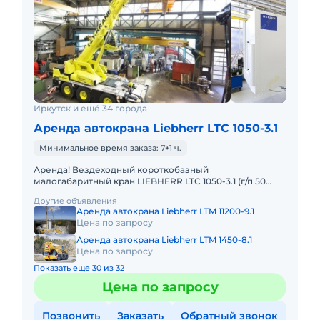
Иркутск и ещё 34 города
Аренда автокрана Liebherr LTC 1050-3.1
Минимальное время заказа: 7+1 ч.
Аренда! Вездеходный короткобазный
малогабаритный кран LIEBHERR LTC 1050-3.1 (г/п 50
тонн!) Кран отличается исключительной
Другие объявления
маневренностью и проходимостью по бе
Аренда автокрана Liebherr LTM 11200-9.1
Цена по запросу
Аренда автокрана Liebherr LTM 1450-8.1
Цена по запросу
Показать еще 30 из 32
Цена по запросу
Позвонить
Заказать
Обратный звонок