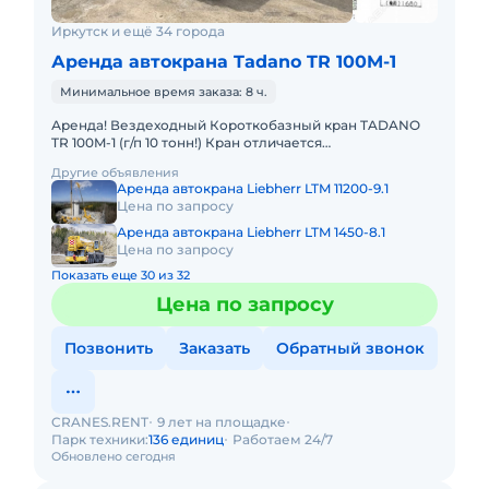
Иркутск и ещё 34 города
Аренда автокрана Tadano TR 100M-1
Минимальное время заказа: 8 ч.
Аренда! Вездеходный Короткобазный кран TADANO
TR 100M-1 (г/п 10 тонн!) Кран отличается
исключительной компактностью и проходимостью по
Другие объявления
бездорожью. Технические
Аренда автокрана Liebherr LTM 11200-9.1
Цена по запросу
Аренда автокрана Liebherr LTM 1450-8.1
Цена по запросу
Показать еще 30 из 32
Цена по запросу
Позвонить
Заказать
Обратный звонок
CRANES.RENT
9 лет на площадке
Парк техники:
136 единиц
Работаем 24/7
Обновлено сегодня