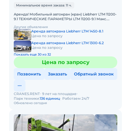
Минимальное время заказа: 11 ч.
Аренда! Мобильный автокран (кран) Liebherr LTM 11200-
9.1 ТЕХНИЧЕСКИЕ ПАРАМЕТРЫ LTM 11200-9.1 Макс.
грузоподъёмность: 1200 т Телескопическая стрела: 100
Другие объявления
м Макс.
Аренда автокрана Liebherr LTM 1450-8.1
Цена по запросу
Аренда автокрана Liebherr LTM 1300-6.2
Цена по запросу
Показать еще 30 из 32
Цена по запросу
Позвонить
Заказать
Обратный звонок
CRANES.RENT
9 лет на площадке
Парк техники:
136 единиц
Работаем 24/7
Обновлено сегодня