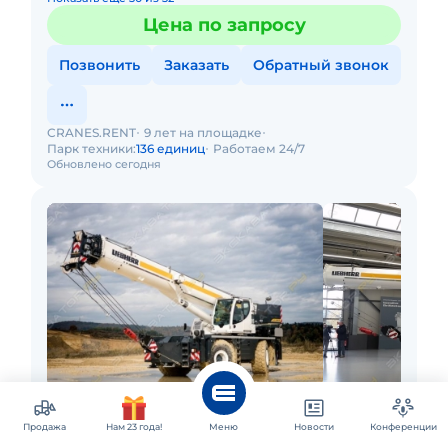
Цена по запросу
Позвонить
Заказать
Обратный звонок
CRANES.RENT
9 лет на площадке
Парк техники:
136 единиц
Работаем 24/7
Обновлено сегодня
Иркутск и ещё 34 города
Аренда автокрана Liebherr LRT 1100-2.1
Продажа
Нам 23 года!
Меню
Новости
Конференции