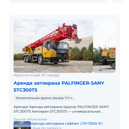
Иркутск и ещё 34 города
Аренда автокрана PALFINGER-SANY
STC300T5
Минимальное время заказа: 7+1 ч.
Аренда! Аренда автокрана (крана) PALFINGER-SANY
STC300T5 Автокран STC300T5 — универсальная
городская машина для широкого спектра работ (от
Другие объявления
строительства и ремон
Аренда автокрана Liebherr LTM 11200-9.1
Цена по запросу