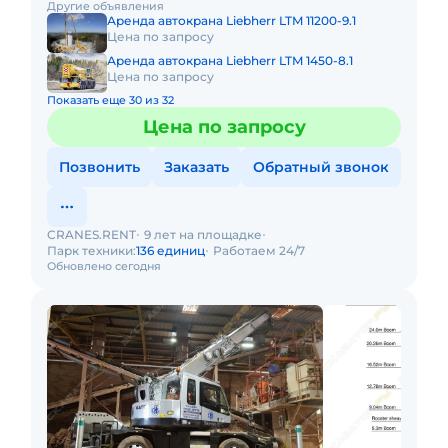
Другие объявления
Технические х
Аренда автокрана Liebherr LTM 11200-9.1
Цена по запросу
Аренда автокрана Liebherr LTM 1450-8.1
Цена по запросу
Показать еще 30 из 32
Цена по запросу
Позвонить
Заказать
Обратный звонок
CRANES.RENT
9 лет на площадке
Парк техники:
136 единиц
Работаем 24/7
Обновлено сегодня