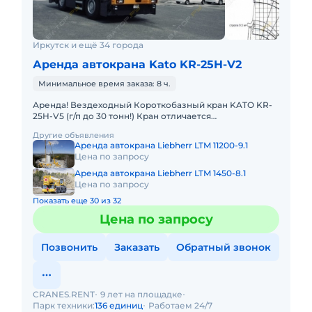
Иркутск и ещё 34 города
Аренда автокрана Kato KR-25H-V2
Минимальное время заказа: 8 ч.
Аренда! Вездеходный Короткобазный кран KATO KR-
25H-V5 (г/п до 30 тонн!) Кран отличается
исключительной компактностью и проходимостью по
Другие объявления
бездорожью. Техничес
Аренда автокрана Liebherr LTM 11200-9.1
Цена по запросу
Аренда автокрана Liebherr LTM 1450-8.1
Цена по запросу
Показать еще 30 из 32
Цена по запросу
Позвонить
Заказать
Обратный звонок
CRANES.RENT
9 лет на площадке
Парк техники:
136 единиц
Работаем 24/7