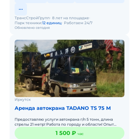
ТрансСтройГрупп
8 лет на площадке
Парк техники:
12 единиц
Работаем 24/7
Обновлено сегодня
Иркутск
Аренда автокрана TADANO TS 75 M
Предоставляю услуги автокрана г/п 5 тонн, длина
стрелы 21 метр! Работа по городу и области! Опыт
работы! Минимальная оплата 2 часа!
1 500 ₽
час