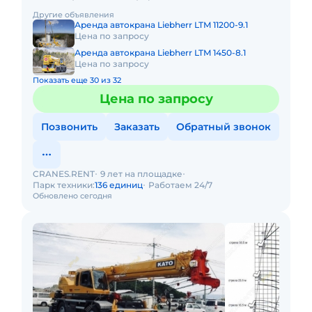
исключительной компактностью и проходимостью по
Другие объявления
бездорожью, он незам
Аренда автокрана Liebherr LTM 11200-9.1
Цена по запросу
Аренда автокрана Liebherr LTM 1450-8.1
Цена по запросу
Показать еще 30 из 32
Цена по запросу
Позвонить
Заказать
Обратный звонок
CRANES.RENT
9 лет на площадке
Парк техники:
136 единиц
Работаем 24/7
Обновлено сегодня