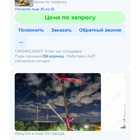
Цена по запросу
Показать еще 30 из 32
Цена по запросу
Позвонить
Заказать
Обратный звонок
CRANES.RENT
9 лет на площадке
Парк техники:
136 единиц
Работаем 24/7
Обновлено сегодня
Иркутск и ещё 34 города