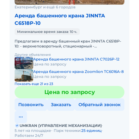
Екатеринбург и ещё 6 городов
Аренда башенного крана JINNTA
C6518P-10
Минимальное время заказа: 10 ч.
Предлагаем в аренду башенный кран JINNTA C6518P-
10: - верхнеповоротный, стационарный -
грузоподъемность максимальная 10т - длина стрелы
Другие объявления
65м - высота подъема
Аренда башенного крана JINNTA C7026P-12
Цена по запросу
Аренда башенного крана Zoomlion TC6016A-8
Цена по запросу
Показать еще 21 из 23
Цена по запросу
Позвонить
Заказать
Обратный звонок
UMKRAN (УПРАВЛЕНИЕ МЕХАНИЗАЦИИ)
5 лет на площадке
Парк техники:
25 единиц
Работаем 24/7