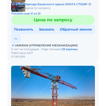
Аренда башенного крана JINNTA C7026P-12
Цена по запросу
Показать еще 21 из 23
Цена по запросу
Позвонить
Заказать
Обратный звонок
UMKRAN (УПРАВЛЕНИЕ МЕХАНИЗАЦИИ)
5 лет на площадке
Парк техники:
25 единиц
Работаем 24/7
07.08.2026