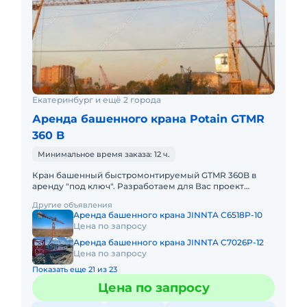
Екатеринбург и ещё 2 города
Аренда башенного крана Potain GTMR
360 B
Минимальное время заказа: 12 ч.
Кран башенный быстромонтируемый GTMR 360B в
аренду "под ключ". Разработаем для Вас проект
производства работ краном, своими силами доставим
Другие объявления
кран на объект, смо
Аренда башенного крана JINNTA C6518P-10
Цена по запросу
Аренда башенного крана JINNTA C7026P-12
Цена по запросу
Показать еще 21 из 23
Цена по запросу