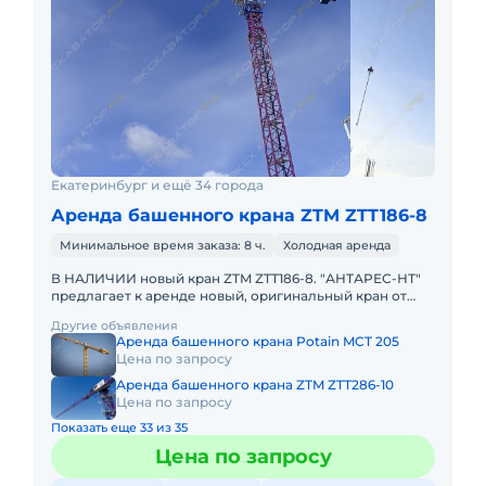
Екатеринбург и ещё 34 города
Аренда башенного крана ZTM ZTT186-8
Минимальное время заказа: 8 ч.
Холодная аренда
В НАЛИЧИИ новый кран ZTM ZTT186-8. "АНТАРЕС-НТ"
предлагает к аренде новый, оригинальный кран от
ведущего китайского краностроительного завода ZTM
Другие объявления
- модель ZTT18
Аренда башенного крана Potain MCT 205
Цена по запросу
Аренда башенного крана ZTM ZTT286-10
Цена по запросу
Показать еще 33 из 35
Цена по запросу