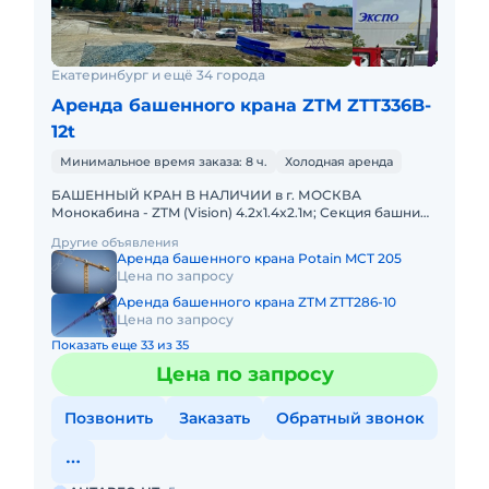
Екатеринбург и ещё 34 города
Аренда башенного крана ZTM ZTT336B-
12t
Минимальное время заказа: 8 ч.
Холодная аренда
БАШЕННЫЙ КРАН В НАЛИЧИИ в г. МОСКВА
Монокабина - ZTM (Vision) 4.2x1.4x2.1м; Секция башни
L68B3; Температурный режим:- 40° ~ + 40° C; - 20° ~ +
Другие объявления
40° C Анкерн
Аренда башенного крана Potain MCT 205
Цена по запросу
Аренда башенного крана ZTM ZTT286-10
Цена по запросу
Показать еще 33 из 35
Цена по запросу
Позвонить
Заказать
Обратный звонок