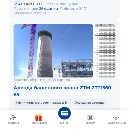
АНТАРЕС-НТ
5 лет на площадке
Парк техники:
36 единиц
Работаем 24/7
Обновлено сегодня
Екатеринбург и ещё 34 города
Аренда башенного крана ZTM ZTT1360-
65
Минимальное время заказа: 8 ч.
Холодная аренда
Монокабина - ZTM (Vision) 4.2x1.4x2.1м; Секция башни
ZL42 (4,2х4,2х5,7м); Температурный режим:- 20° ~ + 40°
C Анкерное основание FB42A; Высота свободного
Продажа
Нам 23 года!
Меню
Новости
Конференции
Другие объявления
стояни
Аренда башенного крана Potain MCT 205