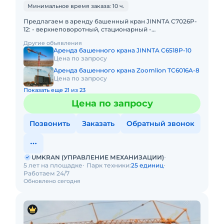
Минимальное время заказа: 10 ч.
Предлагаем в аренду башенный кран JINNTA C7026P-
12: - верхнеповоротный, стационарный -
грузоподъемность максимальная 12т - длина стрелы
Другие объявления
70м - высота подъема
Аренда башенного крана JINNTA C6518P-10
Цена по запросу
Аренда башенного крана Zoomlion TC6016A-8
Цена по запросу
Показать еще 21 из 23
Цена по запросу
Позвонить
Заказать
Обратный звонок
UMKRAN (УПРАВЛЕНИЕ МЕХАНИЗАЦИИ)
5 лет на площадке
Парк техники:
25 единиц
Работаем 24/7
Обновлено сегодня