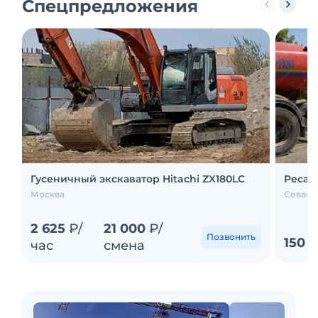
Спецпредложения
Гусеничный экскаватор Hitachi ZX180LC
Ресай
Москва
Севаст
2 625
₽/
21 000
₽/
Позвонить
150 
час
смена