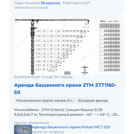
Парк техники:
36 единиц
Работаем 24/7
Обновлено сегодня
Екатеринбург и ещё 34 города
Аренда башенного крана ZTM ZTT1160-
50
Минимальное время заказа: 8 ч.
Холодная аренда
Монокабина - ZTM (Vision); Секция башни ZL35
3,5х3,5х5,7 м; Температурный режим:- 40° ~ + 40° C; -20°
~ + 40° C; Высота свободного стояния под крюком 81 м;
Другие объявления
Длин
Аренда башенного крана Potain MCT 205
Цена по запросу