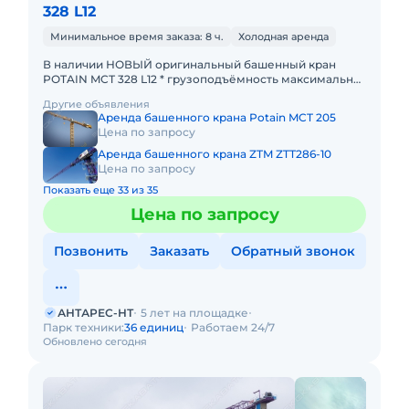
328 L12
Минимальное время заказа: 8 ч.
Холодная аренда
В наличии НОВЫЙ оригинальный башенный кран
POTAIN MCТ 328 L12 * грузоподъёмность максимальная
- 12 тонн; * максимальный велет стрелы - 75 метров; *
Другие объявления
грузоподъ
Аренда башенного крана Potain MCT 205
Цена по запросу
Аренда башенного крана ZTM ZTT286-10
Цена по запросу
Показать еще 33 из 35
Цена по запросу
Позвонить
Заказать
Обратный звонок
АНТАРЕС-НТ
5 лет на площадке
Парк техники:
36 единиц
Работаем 24/7
Обновлено сегодня