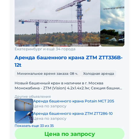
Екатеринбург и ещё 34 города
Аренда башенного крана ZTM ZTT336B-
12t
Минимальное время заказа: 08 ч.
Холодная аренда
Новый башенный кран в наличии в г. Москва
Монокабина - ZTM (Vision) 4.2x1.4x2.1м; Секция башни
L68B3; Температурный режим:- 40° ~ + 40° C; - 20° ~ +
Другие объявления
40° C А
Аренда башенного крана Potain MCT 205
Цена по запросу
Аренда башенного крана ZTM ZTT286-10
Цена по запросу
Показать еще 33 из 35
Цена по запросу