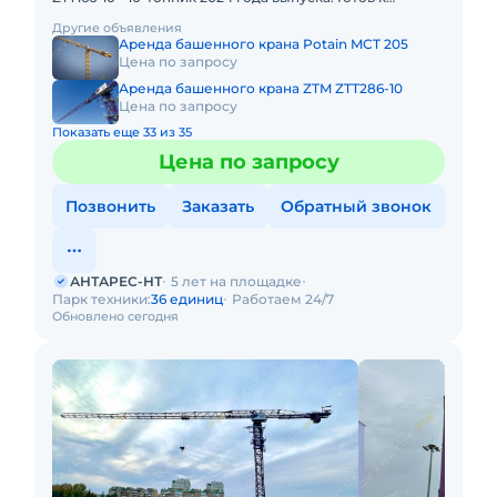
эксплуатации Технические характеристики * Вылет
Другие объявления
стрелы: 65 м.
Аренда башенного крана Potain MCT 205
Цена по запросу
Аренда башенного крана ZTM ZTT286-10
Цена по запросу
Показать еще 33 из 35
Цена по запросу
Позвонить
Заказать
Обратный звонок
АНТАРЕС-НТ
5 лет на площадке
Парк техники:
36 единиц
Работаем 24/7
Обновлено сегодня