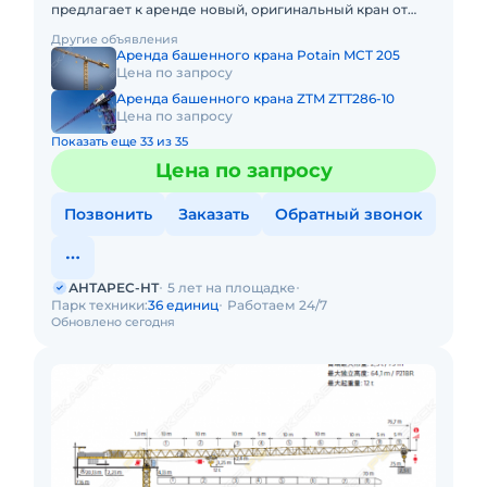
предлагает к аренде новый, оригинальный кран от
ведущего китайского краностроительного завода ZTM
Другие объявления
- модель ZTT13
Аренда башенного крана Potain MCT 205
Цена по запросу
Аренда башенного крана ZTM ZTT286-10
Цена по запросу
Показать еще 33 из 35
Цена по запросу
Позвонить
Заказать
Обратный звонок
АНТАРЕС-НТ
5 лет на площадке
Парк техники:
36 единиц
Работаем 24/7
Обновлено сегодня