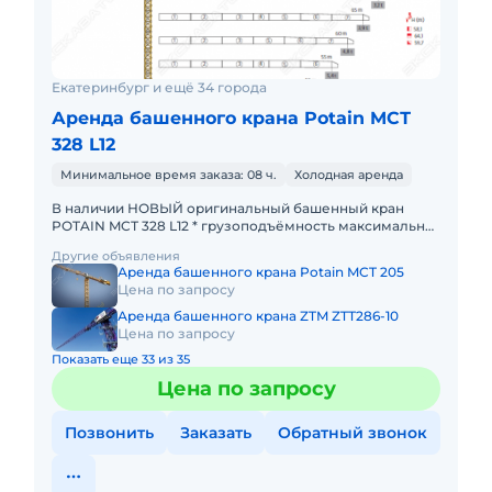
Екатеринбург и ещё 34 города
Аренда башенного крана Potain MCТ
328 L12
Минимальное время заказа: 08 ч.
Холодная аренда
В наличии НОВЫЙ оригинальный башенный кран
POTAIN MCТ 328 L12 * грузоподъёмность максимальная
- 12 тонн; * максимальный велет стрелы - 75 метров; *
Другие объявления
грузоподъ
Аренда башенного крана Potain MCT 205
Цена по запросу
Аренда башенного крана ZTM ZTT286-10
Цена по запросу
Показать еще 33 из 35
Цена по запросу
Позвонить
Заказать
Обратный звонок