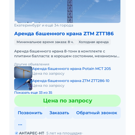
Екатеринбург и ещё 34 города
Аренда башенного крана ZTM ZTT186
Минимальное время заказа: 8 ч.
Холодная аренда
Аренда башенного крана 8-тонн в комплекте с
плитами балласта: в хорошем состоянии, механизмы
без нареканий. Высокая максимальная
Другие объявления
грузоподъёмность в своём класс
Аренда башенного крана Potain MCT 205
Цена по запросу
Аренда башенного крана ZTM ZTT286-10
Цена по запросу
Показать еще 33 из 35
Цена по запросу
Позвонить
Заказать
Обратный звонок
АНТАРЕС-НТ
5 лет на площадке