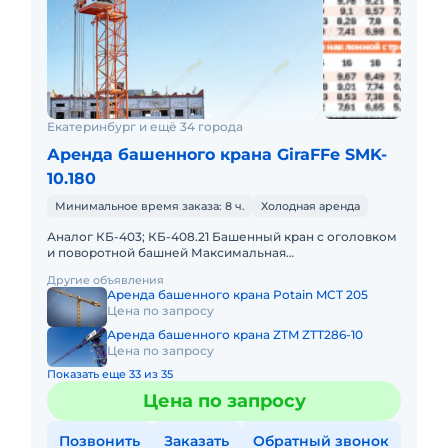
Екатеринбург и ещё 34 города
Аренда башенного крана GiraFFe SMK-
10.180
Минимальное время заказа: 8 ч.
Холодная аренда
Аналог КБ-403; КБ-408.21 Башенный кран с оголовком
и поворотной башней Максимальная
грузоподъёмность - 10 тонн Грузоподъёмность при
Другие объявления
максимальном вылете стре
Аренда башенного крана Potain MCT 205
Цена по запросу
Аренда башенного крана ZTM ZTT286-10
Цена по запросу
Показать еще 33 из 35
Цена по запросу
Позвонить
Заказать
Обратный звонок