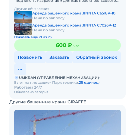
"под ключ". Разработаем для Вас проект рельсового
пути, проект производства работ краном, своими
Другие объявления
силами д
Аренда башенного крана JINNTA C6518P-10
Цена по запросу
Аренда башенного крана JINNTA C7026P-12
Цена по запросу
Показать еще 21 из 23
600 ₽
час
Позвонить
Заказать
Обратный звонок
UMKRAN (УПРАВЛЕНИЕ МЕХАНИЗАЦИИ)
5 лет на площадке
Парк техники:
25 единиц
Работаем 24/7
Обновлено сегодня
Другие башенные краны GIRAFFE