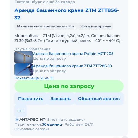
Екатеринбург и ещё 34 города
Аренда башенного крана ZTM ZTT856-
32
Минимальное время заказа: 8 ч.
Холодная аренда
Монокабина - ZTM (Vision) 4,2x1,4x2,1m; Секция башни
ZL30 (3x3x5,7m) Температурный режим:- 40° ~ + 40° C; -
20° ~ + 40° C Анкерное основание; Высота свободного
Другие объявления
Аренда башенного крана Potain MCT 205
Цена по запросу
Аренда башенного крана ZTM ZTT286-10
Цена по запросу
Показать еще 33 из 35
Цена по запросу
Позвонить
Заказать
Обратный звонок
АНТАРЕС-НТ
5 лет на площадке
Парк техники:
36 единиц
Работаем 24/7
Обновлено сегодня