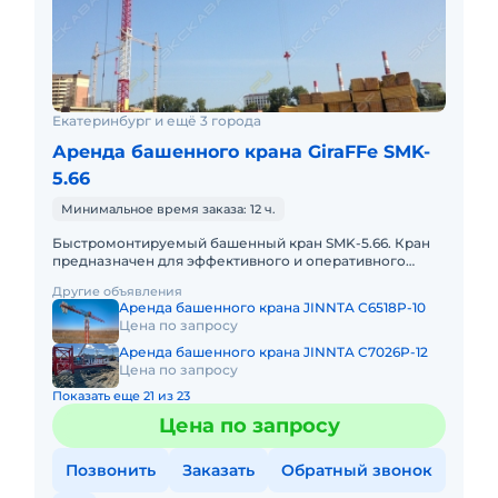
Екатеринбург и ещё 3 города
Аренда башенного крана GiraFFe SMK-
5.66
Минимальное время заказа: 12 ч.
Быстромонтируемый башенный кран SMK-5.66. Кран
предназначен для эффективного и оперативного
выполнения грузоподъемных операций при
Другие объявления
строительстве объектов малой
Аренда башенного крана JINNTA C6518P-10
Цена по запросу
Аренда башенного крана JINNTA C7026P-12
Цена по запросу
Показать еще 21 из 23
Цена по запросу
Позвонить
Заказать
Обратный звонок