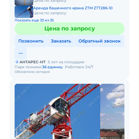
Цена по запросу
Аренда башенного крана ZTM ZTT286-10
Цена по запросу
Показать еще 33 из 35
Цена по запросу
Позвонить
Заказать
Обратный звонок
АНТАРЕС-НТ
5 лет на площадке
Парк техники:
36 единиц
Работаем 24/7
Обновлено сегодня