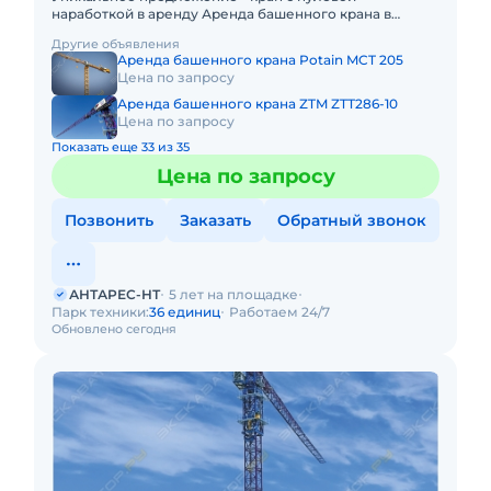
наработкой в аренду Аренда башенного крана в
комплекте с плитами балласта. Преимущества кранов
Другие объявления
ZTM: Высокая максимальная
Аренда башенного крана Potain MCT 205
Цена по запросу
Аренда башенного крана ZTM ZTT286-10
Цена по запросу
Показать еще 33 из 35
Цена по запросу
Позвонить
Заказать
Обратный звонок
АНТАРЕС-НТ
5 лет на площадке
Парк техники:
36 единиц
Работаем 24/7
Обновлено сегодня