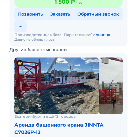
1 500 ₽
час
Позвонить
Заказать
Обратный звонок
Производственная база
Парк техники:
1 единица
Давно не обновлялось
Другие башенные краны
Екатеринбург и ещё 12 городов
Аренда башенного крана JINNTA
C7026P-12