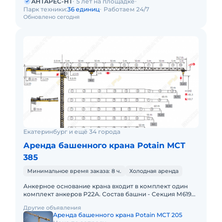
АНТАРЕС-НТ
5 лет на площадке
Парк техники:
36 единиц
Работаем 24/7
Обновлено сегодня
Екатеринбург и ещё 34 города
Аренда башенного крана Potain MCT
385
Минимальное время заказа: 8 ч.
Холодная аренда
Анкерное основание крана входит в комплект один
комплект анкеров Р22А. Состав башни - Секция М619А
(5,32 х 2,13 х 2,13 м) – 12 шт. Фундаментный анкер Р22А – 1
Другие объявления
Аренда башенного крана Potain MCT 205