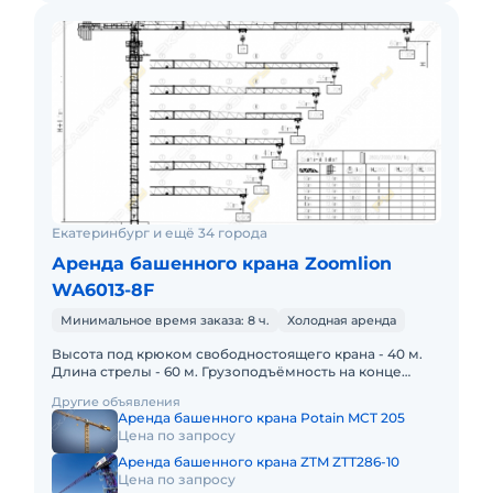
Екатеринбург и ещё 34 города
Аренда башенного крана Zoomlion
WA6013-8F
Минимальное время заказа: 8 ч.
Холодная аренда
Высота под крюком свободностоящего крана - 40 м.
Длина стрелы - 60 м. Грузоподъёмность на конце
стрелы 60 метров. - 1,3 тонны. Вылет при
Другие объявления
максимальной грузопо
Аренда башенного крана Potain MCT 205
Цена по запросу
Аренда башенного крана ZTM ZTT286-10
Цена по запросу