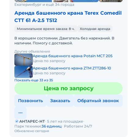
Екатеринбург и ещё 34 города
Аренда башенного крана Terex Comedil
CTT 61 A-2.5 TS12
Минимальное время заказа: 8 ч.
Холодная аренда
В хорошем состоянии. Двигатель без нареканий. В
наличии. Помогу с доставкой.
Другие объявления
Аренда башенного крана Potain MCT 205
Цена по запросу
Аренда башенного крана ZTM ZTT286-10
Цена по запросу
Показать еще 33 из 35
Цена по запросу
Позвонить
Заказать
Обратный звонок
АНТАРЕС-НТ
5 лет на площадке
Парк техники:
36 единиц
Работаем 24/7
Обновлено сегодня