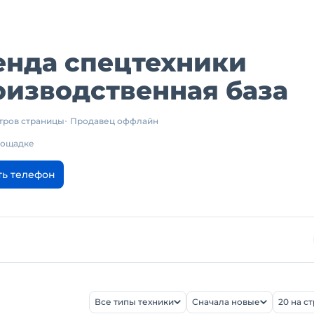
енда спецтехники
изводственная база
отров страницы
Продавец оффлайн
площадке
ть телефон
Все типы техники
Сначала новые
20 на с