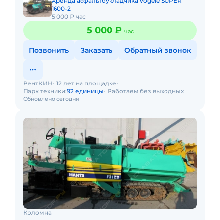
Аренда асфальтоукладчика Vogele SUPER
1600-2
5 000 ₽ час
5 000 ₽
час
Позвонить
Заказать
Обратный звонок
РентКИН
12 лет на площадке
Парк техники:
92 единицы
Работаем без выходных
Обновлено сегодня
Коломна