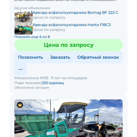
области. Любой вид аренды. Долгосрочный,
Другие объявления
краткосрочный (почасовой, посмен
Аренда асфальтоукладчика Bomag BF 222 C
Цена по запросу
Аренда асфальтоукладчика Hanta F18C3
Цена по запросу
Показать еще 6 из 8
Цена по запросу
Позвонить
Заказать
Обратный звонок
Мехколонна №93
11 лет на площадке
Парк техники:
250 единиц
Обновлено сегодня