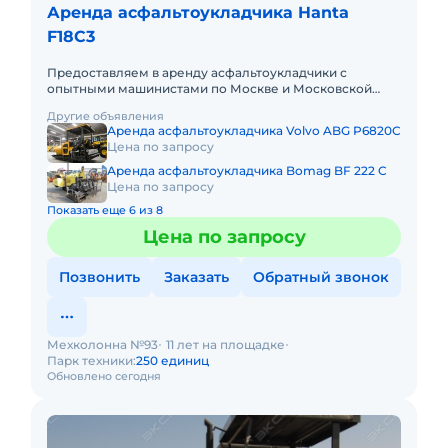
Аренда асфальтоукладчика Hanta
F18C3
Предоставляем в аренду асфальтоукладчики с
опытными машинистами по Москве и Московской
области. Любой вид аренды. Долгосрочный,
Другие объявления
краткосрочный (почасовой, посмен
Аренда асфальтоукладчика Volvo ABG P6820C
Цена по запросу
Аренда асфальтоукладчика Bomag BF 222 C
Цена по запросу
Показать еще 6 из 8
Цена по запросу
Позвонить
Заказать
Обратный звонок
Мехколонна №93
11 лет на площадке
Парк техники:
250 единиц
Обновлено сегодня