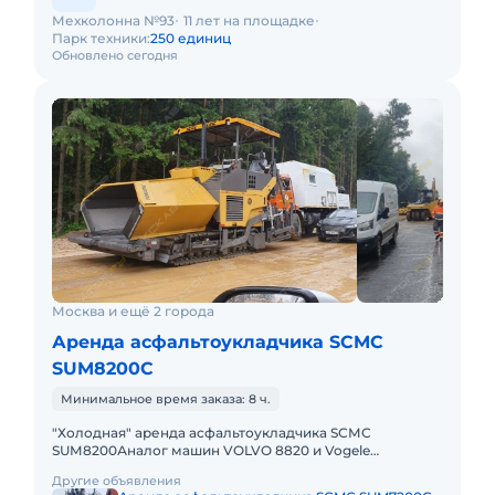
Мехколонна №93
11 лет на площадке
Парк техники:
250 единиц
Обновлено сегодня
Москва и ещё 2 города
Аренда асфальтоукладчика SCMC
SUM8200С
Минимальное время заказа: 8 ч.
"Холодная" аренда аcфaльтоукладчика SСМC
SUМ8200Аналог машин VOLVO 8820 и Vogele
2100Управление полностью идентично
Другие объявления
асфальтоукладчику ABG TITAN• Бaзовaя ши