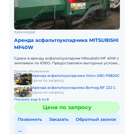
Краснодар
Аренда асфальтоукладчика MITSUBISHI
MF40W
Сдаем в аренду асфальтоукладчик Mitsubishi MF 40W с
экипажем по ЮФО. Предоставляем выгодные условия
для аренды асфальтоукладчика Mitsubishi MF 40W в
Другие объявления
Южном федер
Аренда асфальтоукладчика Volvo ABG P6820C
Цена по запросу
Аренда асфальтоукладчика Bomag BF 222 C
Цена по запросу
Показать еще 6 из 8
Цена по запросу
Позвонить
Заказать
Обратный звонок