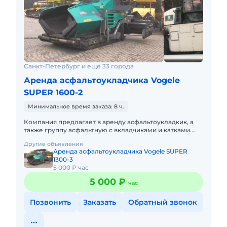
Санкт-Петербург и ещё 33 города
Аренда асфальтоукладчика Vogele
SUPER 1600-2
Минимальное время заказа: 8 ч.
Компания предлагает в аренду асфальтоукладкик, а
также группу асфальтную с вкладчиками и катками.
Порядок оплаты согласно договору. Наличный и
Другие объявления
безналичный расче
Аренда асфальтоукладчика Vogele SUPER
1300-3
5 000 ₽ час
5 000 ₽
час
Позвонить
Заказать
Обратный звонок