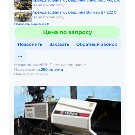
Аренда асфальтоукладчика Volvo ABG P6820C
Цена по запросу
Аренда асфальтоукладчика Bomag BF 222 C
Цена по запросу
Показать еще 6 из 8
Цена по запросу
Позвонить
Заказать
Обратный звонок
Мехколонна №93
11 лет на площадке
Парк техники:
250 единиц
Обновлено сегодня