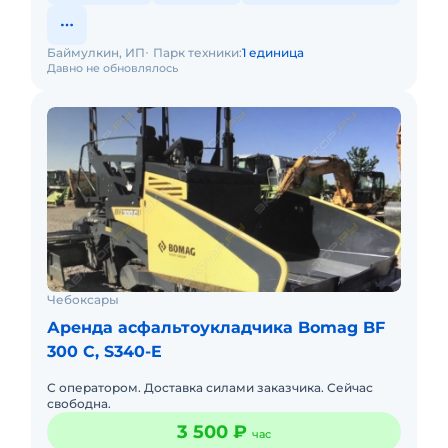
Баймулкин, ИП
Парк техники:
1 единица
Давно не обновлялось
Чебоксары
Аренда асфальтоукладчика Bomag BF
300 C, S340-E
С оператором. Доставка силами заказчика. Сейчас
свободна.
3 500 ₽
час