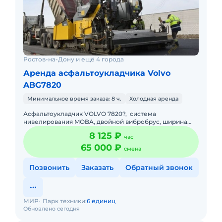
Ростов-на-Дону и ещё 4 города
Аренда асфальтоукладчика Volvo
ABG7820
Минимальное время заказа: 8 ч.
Холодная аренда
Асфальтоукладчик VOLVO 7820?, система
нивелирования MOBA, двойной вибробрус, ширина
укладки 2500 - 5000 мм Опытный экипаж. Наличный и
8 125 ₽
час
безналичный расчет.
65 000 ₽
смена
Позвонить
Заказать
Обратный звонок
МИР
Парк техники:
6 единиц
Обновлено сегодня