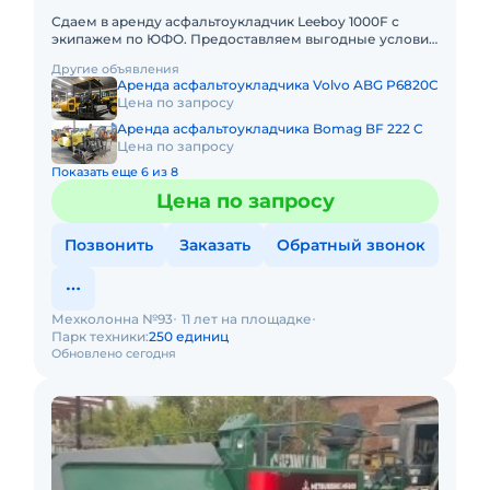
Сдаем в аренду асфальтоукладчик Leeboy 1000F с
экипажем по ЮФО. Предоставляем выгодные условия
для аренды асфальтоукладчика Leeboy 1000F в Южном
Другие объявления
федеральном окр
Аренда асфальтоукладчика Volvo ABG P6820C
Цена по запросу
Аренда асфальтоукладчика Bomag BF 222 C
Цена по запросу
Показать еще 6 из 8
Цена по запросу
Позвонить
Заказать
Обратный звонок
Мехколонна №93
11 лет на площадке
Парк техники:
250 единиц
Обновлено сегодня