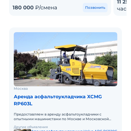
11 25
180 000
₽/смена
Позвонить
час
Москва
Аренда асфальтоукладчика XCMG
RP603L
Предоставляем в аренду асфальтоукладчики с
опытными машинистами по Москве и Московской
области. Любой вид аренды. Долгосрочный,
Другие объявления
краткосрочный (почасовой, посмен