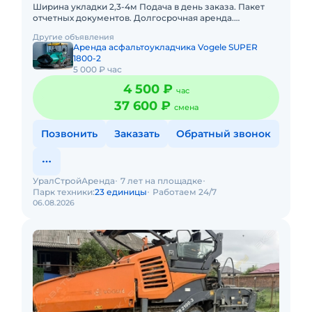
Ширина укладки 2,3-4м Подача в день заказа. Пакет
отчетных документов. Долгосрочная аренда.
Краткосрочная аренда. Сейчас свободна.
Другие объявления
Аренда асфальтоукладчика Vogele SUPER
1800-2
5 000 ₽ час
4 500 ₽
час
37 600 ₽
смена
Позвонить
Заказать
Обратный звонок
УралСтройАренда
7 лет на площадке
Парк техники:
23 единицы
Работаем 24/7
06.08.2026