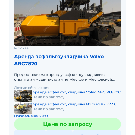
Москва
Аренда асфальтоукладчика Volvo
ABG7820
Предоставляем в аренду асфальтоукладчики с
опытными машинистами по Москве и Московской
области. Любой вид аренды. Долгосрочный,
Другие объявления
краткосрочный (почасовой, посмен
Аренда асфальтоукладчика Volvo ABG P6820C
Цена по запросу
Аренда асфальтоукладчика Bomag BF 222 C
Цена по запросу
Показать еще 6 из 8
Цена по запросу