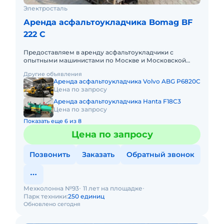
Электросталь
Аренда асфальтоукладчика Bomag BF
222 C
Предоставляем в аренду асфальтоукладчики с
опытными машинистами по Москве и Московской
области. Любой вид аренды. Долгосрочный,
Другие объявления
краткосрочный (почасовой, посмен
Аренда асфальтоукладчика Volvo ABG P6820C
Цена по запросу
Аренда асфальтоукладчика Hanta F18C3
Цена по запросу
Показать еще 6 из 8
Цена по запросу
Позвонить
Заказать
Обратный звонок
Мехколонна №93
11 лет на площадке
Парк техники:
250 единиц
Обновлено сегодня