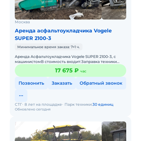
Москва
Аренда асфальтоукладчика Vogele
SUPER 2100-3
Минимальное время заказа: 7+1 ч.
Apeнда Асфальтоукладчика Vogele SUPER 2100-3, с
машинистомВ стоимость входит:Заправка техники
топливом (ГСМ)Оператор со всеми необходимыми
17 675 ₽
час
документами и граждан
Позвонить
Заказать
Обратный звонок
СТГ
8 лет на площадке
Парк техники:
30 единиц
Обновлено сегодня