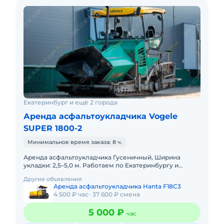
Екатеринбург и ещё 2 города
Аренда асфальтоукладчика Vogele
SUPER 1800-2
Минимальное время заказа: 8 ч.
Аренда асфальтоукладчика Гусеничный, Ширина
укладки: 2,5–5,0 м. Работаем по Екатеринбургу и
области. Только по предоплате с НДС. Пакет отчетных
Другие объявления
документов.
Аренда асфальтоукладчика Hanta F18C3
4 500 ₽ час
37 600 ₽ смена
5 000 ₽
час