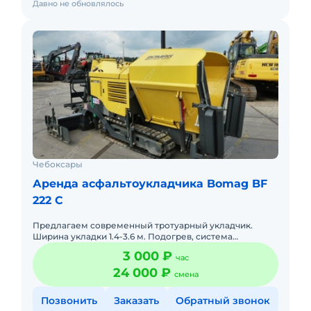
Давно не обновлялось
Чебоксары
Аренда асфальтоукладчика Bomag BF
222 C
Предлагаем современный тротуарный укладчик.
Ширина укладки 1.4-3.6 м. Подогрев, система
нивелирования, вибротрамбовка. Работает в паре с
3 000 ₽
час
катком 3 т, своя достав
24 000 ₽
смена
Позвонить
Заказать
Обратный звонок