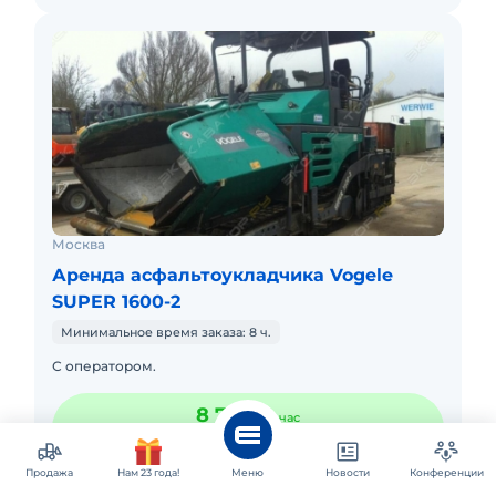
Москва
Аренда асфальтоукладчика Vogele
SUPER 1600-2
Минимальное время заказа: 8 ч.
С оператором.
8 750 ₽
час
70 000 ₽
смена
Продажа
Нам 23 года!
Меню
Новости
Конференции
Позвонить
Заказать
Обратный звонок