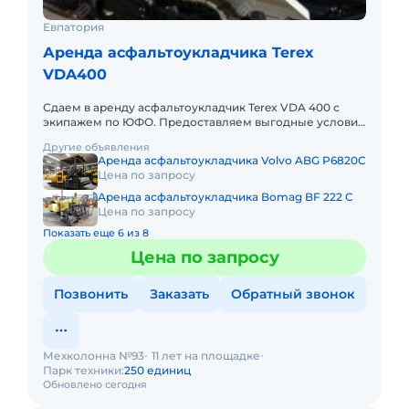
Евпатория
Аренда асфальтоукладчика Terex
VDA400
Сдаем в аренду асфальтоукладчик Terex VDA 400 с
экипажем по ЮФО. Предоставляем выгодные условия
для аренды асфальтоукладчикa Terex VDA 400 в
Другие объявления
Южном федеральном о
Аренда асфальтоукладчика Volvo ABG P6820C
Цена по запросу
Аренда асфальтоукладчика Bomag BF 222 C
Цена по запросу
Показать еще 6 из 8
Цена по запросу
Позвонить
Заказать
Обратный звонок
Мехколонна №93
11 лет на площадке
Парк техники:
250 единиц
Обновлено сегодня