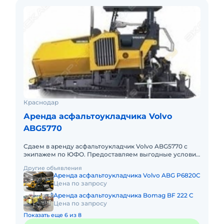
Краснодар
Аренда асфальтоукладчика Volvo
ABG5770
Сдаем в аренду асфальтоукладчик Volvo ABG5770 с
экипажем по ЮФО. Предоставляем выгодные условия
для аренды асфальтоукладчика Volvo ABG5770 в
Другие объявления
Южном федеральном о
Аренда асфальтоукладчика Volvo ABG P6820C
Цена по запросу
Аренда асфальтоукладчика Bomag BF 222 C
Цена по запросу
Показать еще 6 из 8