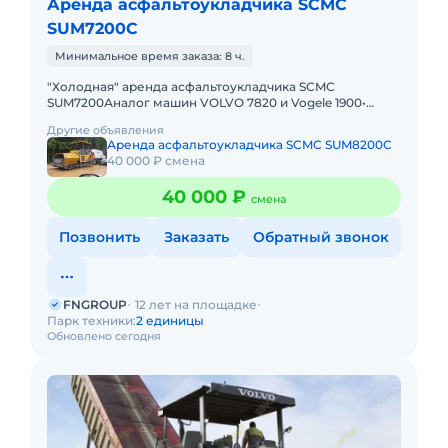
Аренда асфальтоукладчика SCMC
SUM7200C
Минимальное время заказа: 8 ч.
"Холодная" аренда асфальтоукладчика SCMC
SUM7200Аналог машин VOLVO 7820 и Vogele 1900•
Базовая ширина укладки 2,5-5 метров или 3-6 метров.•
Другие объявления
Вес плиты
Аренда асфальтоукладчика SCMC SUM8200С
40 000 ₽ смена
40 000 ₽
смена
Позвонить
Заказать
Обратный звонок
FNGROUP
12 лет на площадке
Парк техники:
2 единицы
Обновлено сегодня