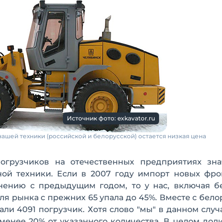
Источник фото: exkavator.ru
ей техники (российской и белорусской) остается низкая цена
огрузчиков на отечественных предприятиях зна
ной техники. Если в 2007 году импорт новых фро
нению с предыдущим годом, то у нас, включая бе
ля рынка с прежних 65 упала до 45%. Вместе с бел
и 4091 погрузчик. Хотя слово "мы" в данном случ
менее 20% от указанного количества. В целом дол