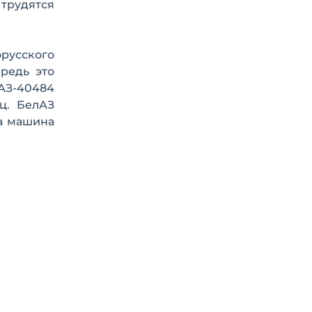
 трудятся
орусского
редь это
АЗ-40484
ц. БелАЗ
на машина