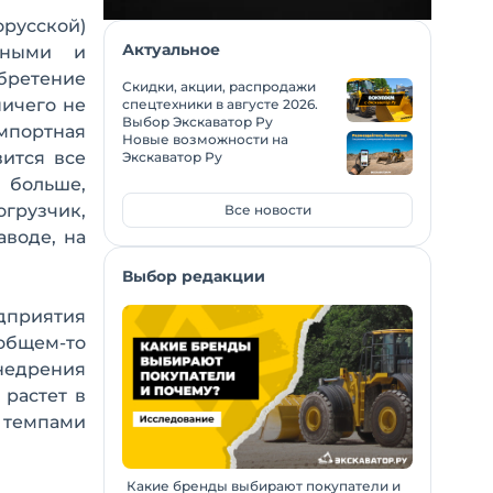
русской)
Актуальное
енными и
бретение
Скидки, акции, распродажи
ничего не
спецтехники в августе 2026.
Выбор Экскаватор Ру
мпортная
Новые возможности на
вится все
Экскаватор Ру
 больше,
рузчик,
Все новости
воде, на
Выбор редакции
едприятия
общем-то
внедрения
 растет в
 темпами
Какие бренды выбирают покупатели и