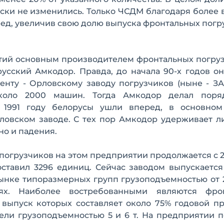
ески не изменились. Только ЧСДМ благодаря более
ред, увеличив свою долю выпуска фронтальных погр
етий основным производителем фронтальных погру
русский Амкодор. Правда, до начала 90-х годов о
енту - Орловскому заводу погрузчиков (ныне - З
около 2000 машин. Тогда Амкодор делал поря
 1991 году белорусы ушли вперед, в основном
ловском заводе. С тех пор Амкодор удерживает л
но и падения.
погрузчиков на этом предприятии продолжается с 2
оставил 3296 единиц. Сейчас заводом выпускаетс
нке типоразмерных групп грузоподъемностью от 2,
ях. Наиболее востребованными являются фро
, выпуск которых составляет около 75% годовой 
ли грузоподъемностью 5 и 6 т. На предприятии п