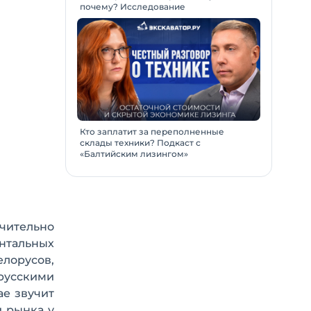
почему? Исследование
Кто заплатит за переполненные
склады техники? Подкаст с
«Балтийским лизингом»
чительно
нтальных
лорусов,
орусскими
ае звучит
и рынка у