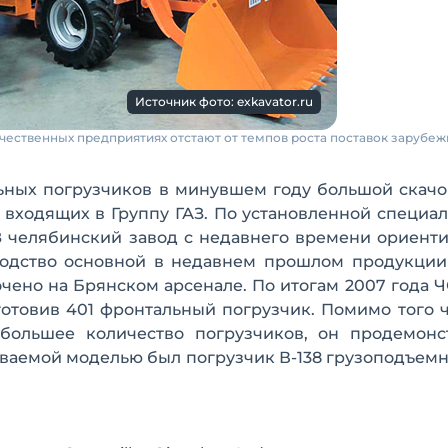
Источник фото: exkavator.ru
чественных предприятиях отстают от темпов роста поставок зарубеж
ьных погрузчиков в минувшем году большой скачо
 входящих в Группу ГАЗ. По установленной специа
З челябинский завод с недавнего времени ориент
водство основной в недавнем прошлом продукции 
чено на Брянском арсенале. По итогам 2007 года 
отовив 401 фронтальный погрузчик. Помимо того 
ибольшее количество погрузчиков, он продемонс
аваемой моделью был погрузчик В-138 грузоподъемн