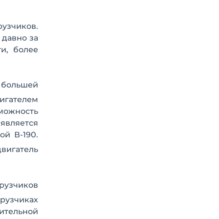
рузчиков.
 давно за
и, более
 большей
вигателем
можность
является
й В-190.
двигатель
рузчиков
грузчиках
ительной