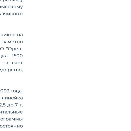
 высокому
узчиков с
зчиков на
н заметно
АО "Орел-
дка 1500
 за счет
идерство,
003 года.
я линейка
5 до 7 т,
нтальные
программы
остоянно