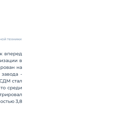
ной техники
к вперед
лизации в
ирован на
завода -
ЧСДМ стал
что среди
трировал
остью 3,8