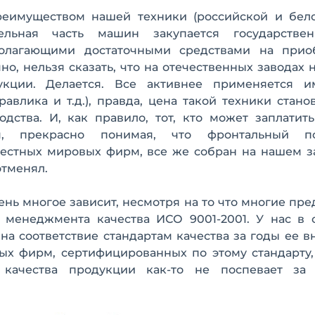
еимуществом нашей техники (российской и бело
тельная часть машин закупается государств
олагающими достаточными средствами на прио
о, нельзя сказать, что на отечественных заводах 
кции. Делается. Все активнее применяется и
авлика и т.д.), правда, цена такой техники стано
ства. И, как правило, тот, кто может заплатить
 прекрасно понимая, что фронтальный пог
естных мировых фирм, все же собран на нашем за
отменял.
чень многое зависит, несмотря на то что многие пр
 менеджмента качества ИСО 9001-2001. У нас в 
а соответствие стандартам качества за годы ее 
ных фирм, сертифицированных по этому стандарту,
 качества продукции как-то не поспевает за