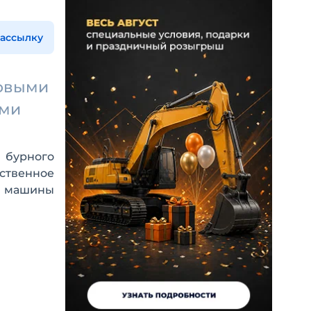
рассылку
шовыми
ами
 бурного
ственное
ии машины