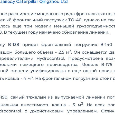
аводу Caterpillar Qingzhou Ltd
вное расширение модельного ряда фронтальных пог
елый фронтальный погрузчик ТО-40, однако не так
лось еще три модели меньшей грузоподъемност
160. В текущем году намечено обновление линейки.
ену В-138 придет фронтальный погрузчик В-140
3
овшом большего объема - 2,5 м
. Он оснащается д
ределителями Hydroсontrol. Предусмотрена воз
остами немецкого производства. Модель В-175 
ной степени унифицирована с еще одной новинко
3
ть ковша - 4 м
. На фронтальном погрузчике стоит 
-190, самый тяжелый из выпускаемой линейки пог
3
инальная вместимость ковша - 5 м
. На всех по
drocontrol с джойстиковым управлением. Отлич