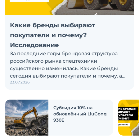
Какие бренды выбирают
покупатели и почему?
Исследование
За последние годы брендовая структура
российского рынка спецтехники
существенно изменилась. Какие бренды
сегодня выбирают покупатели и почему, а
23.07.2026
также кого считают лидерами рынка?
Экскаватор Ру провёл исследование, чтобы
ответить на эти вопросы
Субсидия 10% на
обновлённый LiuGong
930E