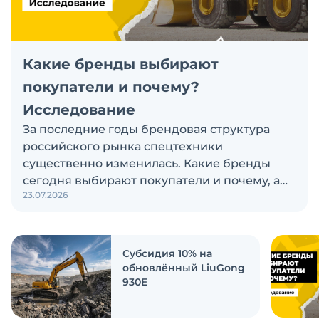
Какие бренды выбирают
покупатели и почему?
Исследование
За последние годы брендовая структура
российского рынка спецтехники
существенно изменилась. Какие бренды
сегодня выбирают покупатели и почему, а
23.07.2026
также кого считают лидерами рынка?
Экскаватор Ру провёл исследование, чтобы
ответить на эти вопросы
Субсидия 10% на
обновлённый LiuGong
930E