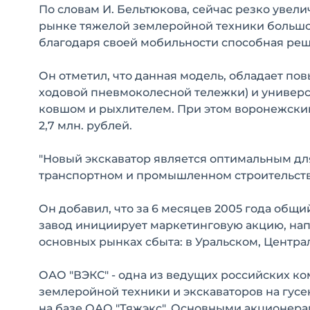
По словам И. Бельтюкова, сейчас резко увели
рынке тяжелой землеройной техники большой
благодаря своей мобильности способная реш
Он отметил, что данная модель, обладает п
ходовой пневмоколесной тележки) и универс
ковшом и рыхлителем. При этом воронежский
2,7 млн. рублей.
"Новый экскаватор является оптимальным для
транспортном и промышленном строительстве"
Он добавил, что за 6 месяцев 2005 года общи
завод инициирует маркетинговую акцию, на
основных рынках сбыта: в Уральском, Централ
ОАО "ВЭКС" - одна из ведущих российских к
землеройной техники и экскаваторов на гусе
на базе ОАО "Тяжэкс". Основными акционера