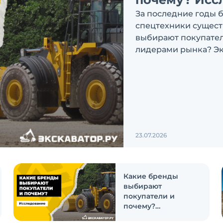
За последние годы 
спецтехники сущест
выбирают покупатели
лидерами рынка? Эк
ответить на эти воп
23.07.2026
Какие бренды
выбирают
покупатели и
почему?
Исследование