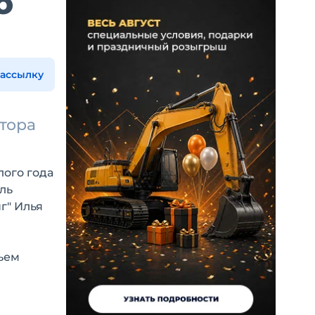
о
рассылку
а
атора
лого года
ль
г" Илья
ъем