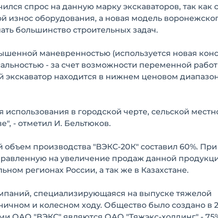
чился спрос на данную марку экскаваторов, так как 
 износ оборудования, а новая модель воронежског
ать большинство строительных задач.
овышенной маневренностью (используется новая кон
альностью - за счет возможности переменной рабо
 экскаватор находится в нижнем ценовом диапазон
 использования в городской черте, сельской местно
, - отметил И. Бельтюков.
й объем производства "ВЭКС-20К" составил 60%. При
правленную на увеличение продаж данной продукци
ьном регионах России, а так же в Казахстане.
омпаний, специализирующаяся на выпуске тяжелой
ничном и колесном ходу. Общество было создано в 2
ми ОАО "ВЭКС" являются ОАО "Тяжэкс-холдинг" - 75