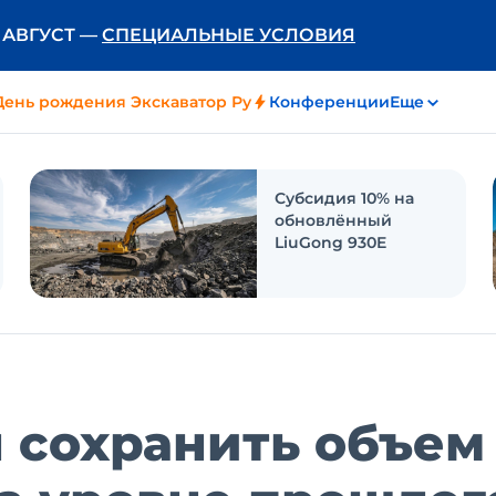
Ь АВГУСТ —
СПЕЦИАЛЬНЫЕ УСЛОВИЯ
День рождения Экскаватор Ру
Конференции
Еще
Субсидия 10% на
обновлённый
LiuGong 930E
 сохранить объем