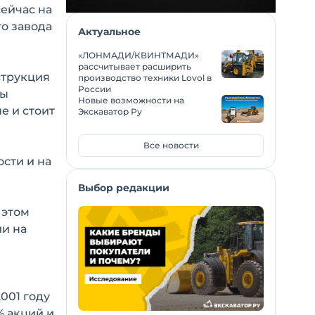
сейчас на
о завода
Актуальное
«ЛОНМАДИ/КВИНТМАДИ»
рассчитывает расширить
струкция
производство техники Lovol в
России
ты
Новые возможности на
е и стоит
Экскаватор Ру
Все новости
сти и на
Выбор редакции
 этом
и на
001 году
% акций и