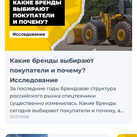
Какие бренды выбирают
покупатели и почему?
Исследование
За последние годы брендовая структура
российского рынка спецтехники
существенно изменилась. Какие бренды
сегодня выбирают покупатели и почему, а
23.07.2026
также кого считают лидерами рынка?
Экскаватор Ру провёл исследование, чтобы
ответить на эти вопросы