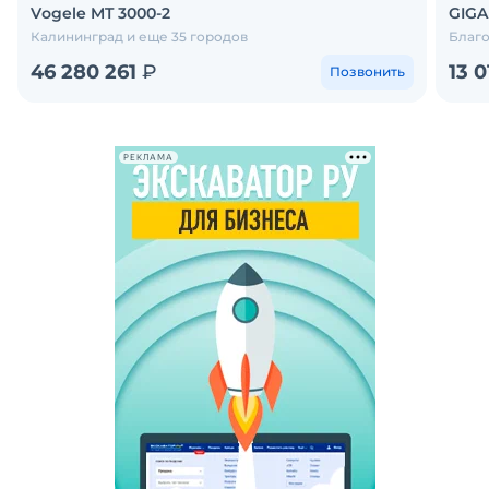
Vоgele MT 3000-2
GIGA
Калининград и еще 35 городов
Благо
46 280 261
₽
13 
Позвонить
РЕКЛАМА