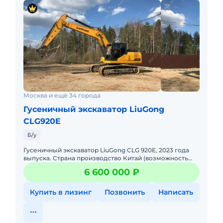
Москва и ещё 34 города
Гусеничный экскаватор LiuGong
CLG920E
Б/у
Гусеничный экскаватор LiuGong CLG 920E, 2023 года
выпуска. Страна производство Китай (возможность
оформления в кредит и лизинг). Экскаватор
6 600 000 ₽
полностью в рабочем
Купить в лизинг
Позвонить
Написать