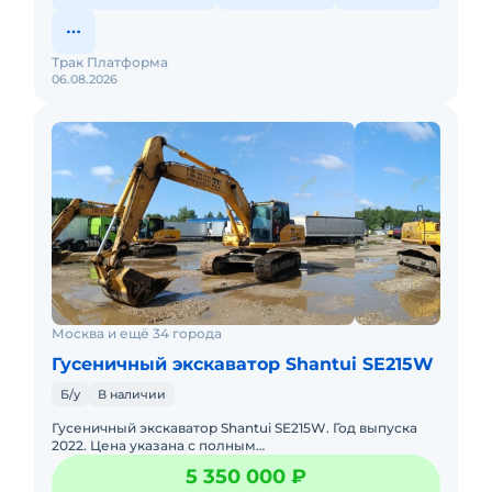
Трак Платформа
06.08.2026
Москва и ещё 34 города
Гусеничный экскаватор Shantui SE215W
Б/у
В наличии
Гусеничный экскаватор Shantui SE215W. Год выпуска
2022. Цена указана с полным
НДС.Характеристики:Наработка: 5 374 м/чМодель
5 350 000 ₽
двигателя: Weichai WP6H Мощность: 12