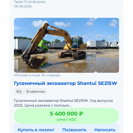
Трак Платформа
06.08.2026
Москва и ещё 34 города
Гусеничный экскаватор Shantui SE215W
Б/у
В наличии
Гусеничный экскаватор Shantui SE215W. Год выпуска
2022. Цена указана с полным
НДС.Характеристики:Наработка: 5 244.1 м/чМодель
5 400 000 ₽
двигателя: Weichai WP6H Мощность:
цена с НДС
Купить в лизинг
Позвонить
Написать