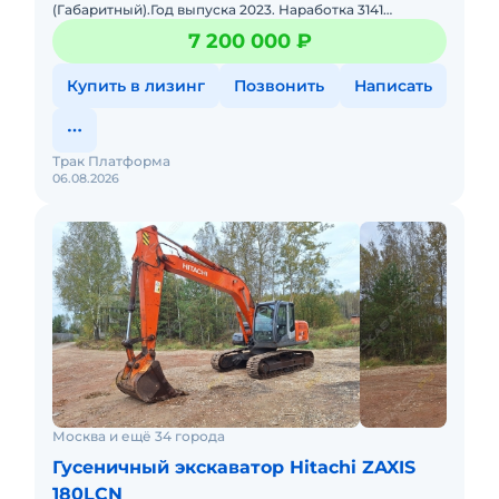
(Габаритный).Год выпуска 2023. Наработка 3141
моточасов. Эксплуатационные характеристики:Объём
7 200 000 ₽
ковша (м3) - 1,0 Ширина траков
Купить в лизинг
Позвонить
Написать
Трак Платформа
06.08.2026
Москва и ещё 34 города
Гусеничный экскаватор Hitachi ZAXIS
180LCN