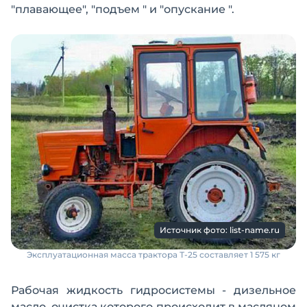
"плавающее", "подъем " и "опускание ".
Источник фото: list-name.ru
Эксплуатационная масса трактора Т-25 составляет 1 575 кг
Рабочая жидкость гидросистемы - дизельное
масло, очистка которого происходит в масляном