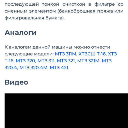
последующей тонкой очисткой в фильтре со
сменным элементом (банкоброшная пряжа или
фильтровальная бумага).
Аналоги
К аналогам данной машины можно отнести
следующие модели:
МТЗ 311M
,
ХТЗСШ Т-16
,
ХТЗ
Т-16
,
МТЗ 320
,
МТЗ 311
,
МТЗ 321
,
МТЗ 321M
,
МТЗ
320.4
,
МТЗ 320.4М
,
МТЗ 421
.
Видео