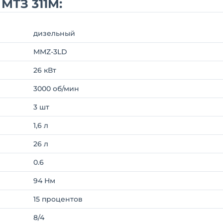
МТЗ 311M:
дизельный
MMZ-3LD
26 кВт
3000 об/мин
3 шт
1,6 л
26 л
0.6
94 Нм
15 процентов
8/4