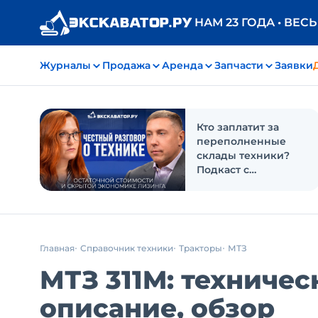
НАМ 23 ГОДА • ВЕС
Журналы
Продажа
Аренда
Запчасти
Заявки
Кто заплатит за
переполненные
склады техники?
Подкаст с
«Балтийским
лизингом»
Главная
Справочник техники
Тракторы
МТЗ
МТЗ 311M: техничес
описание, обзор