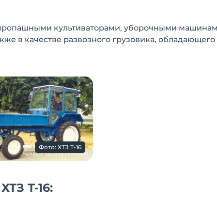
с пропашными культиваторами, уборочными машинам
кже в качестве развозного грузовика, обладающего
Фото: ХТЗ Т-16
ТЗ Т-16: