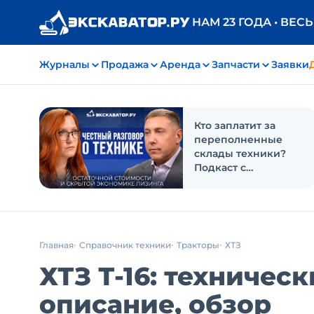
НАМ 23 ГОДА • ВЕС
Журналы
Продажа
Аренда
Запчасти
Заявки
Кто заплатит за
переполненные
склады техники?
Подкаст с
«Балтийским
лизингом»
Главная
Справочник техники
Тракторы
ХТЗ
ХТЗ Т-16: техничес
описание, обзор