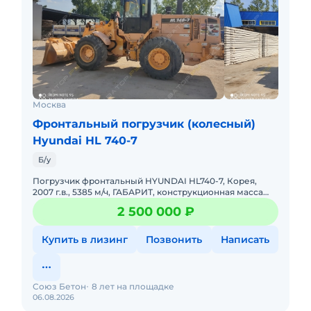
Москва
Фронтальный погрузчик (колесный)
Hyundai HL 740-7
Б/у
Погрузчик фронтальный HYUNDAI HL740-7, Корея,
2007 г.в., 5385 м/ч, ГАБАРИТ, конструкционная масса
11500 кг., двигатель Cuммins QSB5.9-C 142 л/с
2 500 000 ₽
(производство СШ
Купить в лизинг
Позвонить
Написать
Союз Бетон
8 лет на площадке
06.08.2026