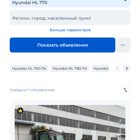
Регион, город, населенный пункт
Больше параметров
Показать объявления
Hyundai HL 760-7A
Hyundai HL 780-7А
Hyundai HL 757-7A
Hyu
Найдено 1 объявление