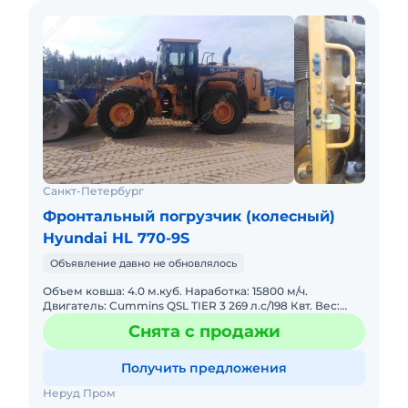
Санкт-Петербург
Фронтальный погрузчик (колесный)
Hyundai HL 770-9S
Объявление давно не обновлялось
Объем ковша: 4.0 м.куб. Наработка: 15800 м/ч.
Двигатель: Cummins QSL TIER 3 269 л.с/198 Квт. Вес:
22500 кг. Габариты: д/ш/в 8650/3100/3590 мм. Высота
Снята с продажи
разгр
Получить предложения
Неруд Пром